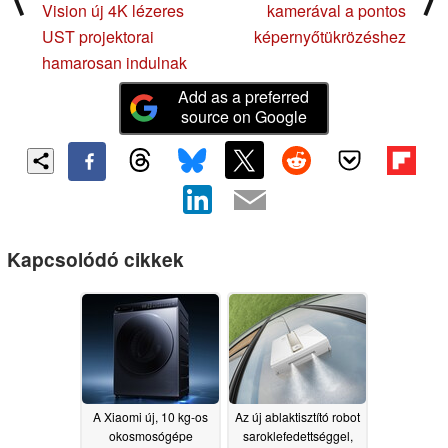
Vision új 4K lézeres
kamerával a pontos
UST projektorai
képernyőtükrözéshez
hamarosan indulnak
Add as a preferred
source on Google
Kapcsolódó cikkek
A Xiaomi új, 10 kg-os
Az új ablaktisztító robot
okosmosógépe
saroklefedettséggel,