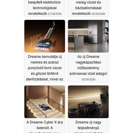
beépített elektrolízis-
meleg vízzel és
technológiával
bázisállomással
rendelkezik
rendelkezik
07/09/2026
05/29/2026
Dreame bemutatja új
Az új Dreame
nedves és száraz
nagykapacitású
porszívóit forró vízzel
hűtőszekrény
és gőzzel történő
szénsavas vizet adagol
sterilizálással, mivel az
05/29/2026
első modell
forgalomba kerül
05/29/2026
A Dreame Cyber X ára
Dreame új nagy
kiderült: A
teljesítményű