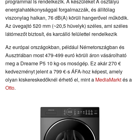
programmal is rendelkezik. A készüléket A osztályú
energiahatékonysággal forgalmazzák, és állítólag
viszonylag halkan, 76 dB(A) körüli hangerővel működik.
Az üvegajtó 520 mm (~20,5 hüvelyk) széles, ami széles
látómezőt biztosít, és karcálló felülettel rendelkezik
Az európai országokban, például Németországban és
Ausztriában most 479-499 euró körüli áron vásárolható
meg a Dreame P5 10 kg-os mosógép. Ez akár 270 €
kedvezményt jelent a 799 €-s ÁFA-hoz képest, amely
olyan kiskereskedőknél érhető el, mint a
MediaMarkt
és a
Otto
.