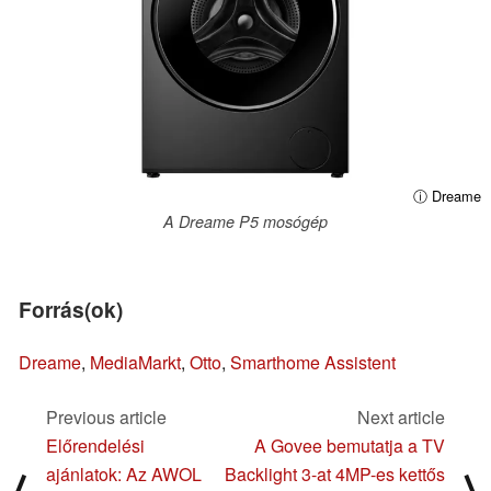
ⓘ Dreame
A Dreame P5 mosógép
Forrás(ok)
Dreame
,
MediaMarkt
,
Otto
,
Smarthome Assistent
Previous article
Next article
Előrendelési
A Govee bemutatja a TV
ajánlatok: Az AWOL
Backlight 3-at 4MP-es kettős
⟨
⟩