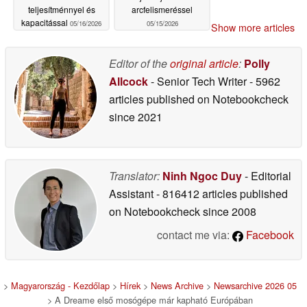
teljesítménnyel és
arcfelismeréssel
kapacitással
05/16/2026
05/15/2026
Show more articles
Editor of the
original article
:
Polly
Allcock
- Senior Tech Writer
- 5962
articles published on Notebookcheck
since 2021
Translator:
Ninh Ngoc Duy
- Editorial
Assistant
- 816412 articles published
on Notebookcheck
since 2008
contact me via:
Facebook
>
Magyarország - Kezdőlap
>
Hírek
>
News Archive
>
Newsarchive 2026 05
> A Dreame első mosógépe már kapható Európában