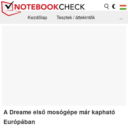
Kezdőlap
Tesztek / áttekintők
...
Hírek
GYIK / Technológia / Benchmarkok
Könyvtár
Kapcsolat
A Dreame első mosógépe már kapható
Európában