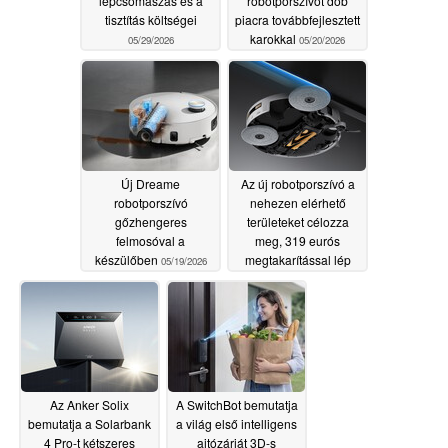
lépcsőmászás és a
robotporszívót dob
tisztítás költségei
piacra továbbfejlesztett
karokkal
05/29/2026
05/20/2026
Új Dreame
Az új robotporszívó a
robotporszívó
nehezen elérhető
gőzhengeres
területeket célozza
felmosóval a
meg, 319 eurós
készülőben
megtakarítással lép
05/19/2026
piacra
05/16/2026
Az Anker Solix
A SwitchBot bemutatja
bemutatja a Solarbank
a világ első intelligens
4 Pro-t kétszeres
ajtózárját 3D-s