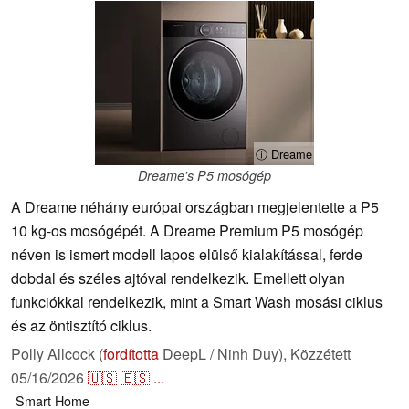
ⓘ Dreame
Dreame's P5 mosógép
A Dreame néhány európai országban megjelentette a P5
10 kg-os mosógépét. A Dreame Premium P5 mosógép
néven is ismert modell lapos elülső kialakítással, ferde
dobdal és széles ajtóval rendelkezik. Emellett olyan
funkciókkal rendelkezik, mint a Smart Wash mosási ciklus
és az öntisztító ciklus.
Polly Allcock (
fordította
DeepL / Ninh Duy),
Közzétett
05/16/2026
🇺🇸
🇪🇸
...
Smart Home