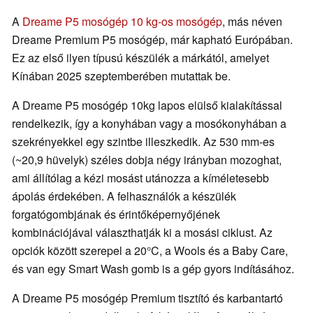
A
Dreame P5 mosógép 10 kg-os mosógép
, más néven
Dreame Premium P5 mosógép, már kapható Európában.
Ez az első ilyen típusú készülék a márkától, amelyet
Kínában 2025 szeptemberében mutattak be.
A Dreame P5 mosógép 10kg lapos elülső kialakítással
rendelkezik, így a konyhában vagy a mosókonyhában a
szekrényekkel egy szintbe illeszkedik. Az 530 mm-es
(~20,9 hüvelyk) széles dobja négy irányban mozoghat,
ami állítólag a kézi mosást utánozza a kíméletesebb
ápolás érdekében. A felhasználók a készülék
forgatógombjának és érintőképernyőjének
kombinációjával választhatják ki a mosási ciklust. Az
opciók között szerepel a 20°C, a Wools és a Baby Care,
és van egy Smart Wash gomb is a gép gyors indításához.
A Dreame P5 mosógép Premium tisztító és karbantartó