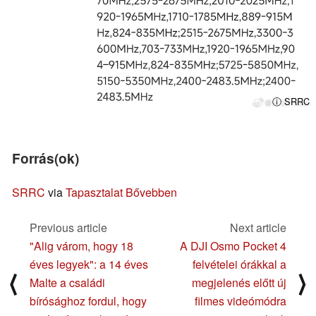
ⓘ SRRC
Forrás(ok)
SRRC
via
Tapasztalat Bővebben
Previous article
Next article
"Alig várom, hogy 18
A DJI Osmo Pocket 4
éves legyek": a 14 éves
felvételei órákkal a
⟨
⟩
Malte a családi
megjelenés előtt új
bírósághoz fordul, hogy
filmes videómódra