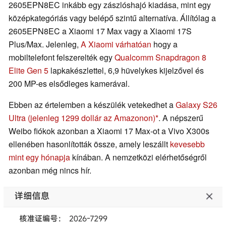
2605EPN8EC inkább egy zászlóshajó kiadása, mint egy
középkategóriás vagy belépő szintű alternatíva. Állítólag a
2605EPN8EC a Xiaomi 17 Max vagy a Xiaomi 17S
Plus/Max. Jelenleg,
A Xiaomi várhatóan
hogy a
mobiltelefont felszerelték egy
Qualcomm Snapdragon 8
Elite Gen 5
lapkakészlettel, 6,9 hüvelykes kijelzővel és
200 MP-es elsődleges kamerával.
Ebben az értelemben a készülék vetekedhet a
Galaxy S26
Ultra
(jelenleg 1299 dollár az Amazonon)
. A népszerű
Weibo fiókok azonban a Xiaomi 17 Max-ot a Vivo X300s
ellenében hasonlították össze, amely leszállt
kevesebb
mint egy hónapja
kínában. A nemzetközi elérhetőségről
azonban még nincs hír.