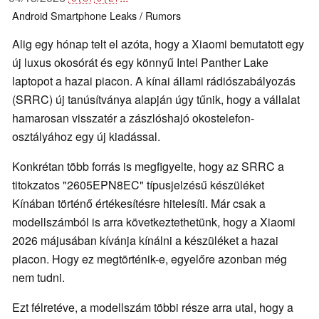
Android
Smartphone
Leaks / Rumors
Alig egy hónap telt el azóta, hogy a Xiaomi bemutatott egy
új luxus okosórát és egy könnyű Intel Panther Lake
laptopot a hazai piacon. A kínai állami rádiószabályozás
(SRRC) új tanúsítványa alapján úgy tűnik, hogy a vállalat
hamarosan visszatér a zászlóshajó okostelefon-
osztályához egy új kiadással.
Konkrétan több forrás is megfigyelte, hogy az SRRC a
titokzatos "2605EPN8EC" típusjelzésű készüléket
Kínában történő értékesítésre hitelesíti. Már csak a
modellszámból is arra következtethetünk, hogy a Xiaomi
2026 májusában kívánja kínálni a készüléket a hazai
piacon. Hogy ez megtörténik-e, egyelőre azonban még
nem tudni.
Ezt félretéve, a modellszám többi része arra utal, hogy a