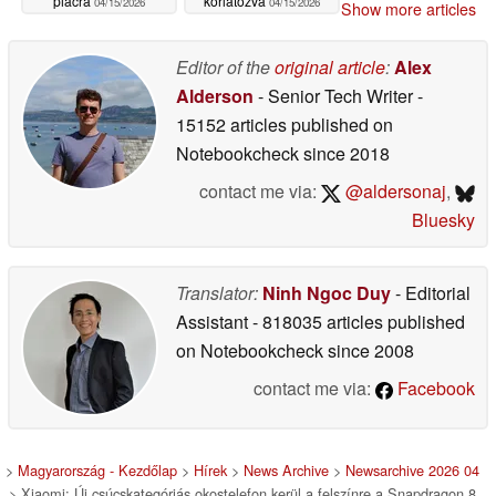
piacra
korlátozva
04/15/2026
04/15/2026
Show more articles
Editor of the
original article
:
Alex
Alderson
- Senior Tech Writer
-
15152 articles published on
Notebookcheck
since 2018
contact me via:
@aldersonaj
,
Bluesky
Translator:
Ninh Ngoc Duy
- Editorial
Assistant
- 818035 articles published
on Notebookcheck
since 2008
contact me via:
Facebook
>
Magyarország - Kezdőlap
>
Hírek
>
News Archive
>
Newsarchive 2026 04
> Xiaomi: Új csúcskategóriás okostelefon kerül a felszínre a Snapdragon 8