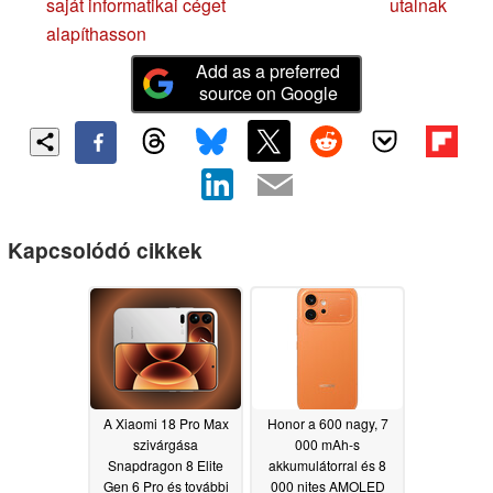
saját informatikai céget
utalnak
alapíthasson
Add as a preferred
source on Google
Kapcsolódó cikkek
A Xiaomi 18 Pro Max
Honor a 600 nagy, 7
szivárgása
000 mAh-s
Snapdragon 8 Elite
akkumulátorral és 8
Gen 6 Pro és további
000 nites AMOLED