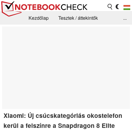
Kezdőlap
Tesztek / áttekintők
...
Hírek
GYIK / Technológia / Benchmarkok
Könyvtár
Kapcsolat
Xiaomi: Új csúcskategóriás okostelefon
kerül a felszínre a Snapdragon 8 Elite