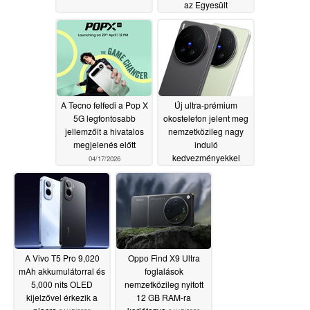
az Egyesült
Államokban és
Kanadában
04/18/2026
A Tecno felfedi a Pop X
Új ultra-prémium
5G legfontosabb
okostelefon jelent meg
jellemzőit a hivatalos
nemzetközileg nagy
megjelenés előtt
induló
kedvezményekkel
04/17/2026
04/16/2026
A Vivo T5 Pro 9,020
Oppo Find X9 Ultra
mAh akkumulátorral és
foglalások
5,000 nits OLED
nemzetközileg nyitott
kijelzővel érkezik a
12 GB RAM-ra