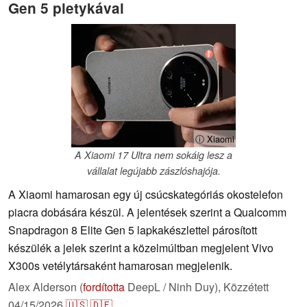
Gen 5 pletykával
ⓘ Xiaomi
A Xiaomi 17 Ultra nem sokáig lesz a
vállalat legújabb zászlóshajója.
A Xiaomi hamarosan egy új csúcskategóriás okostelefon
piacra dobására készül. A jelentések szerint a Qualcomm
Snapdragon 8 Elite Gen 5 lapkakészlettel párosított
készülék a jelek szerint a közelmúltban megjelent Vivo
X300s vetélytársaként hamarosan megjelenik.
Alex Alderson (
fordította
DeepL / Ninh Duy),
Közzétett
04/15/2026
🇺🇸
🇩🇪
...