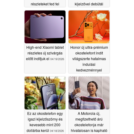
részleteket fed fel
kijelzővel debütál
04/20/2026
04/19/2026
High-end Xiaomi tablet
Honor új ultra-prémium
részletes új szivárgás
okostelefont indít
előtt indítjuk el
világszerte hatalmas
04/19/2026
indulási
kedvezménnyel
04/18/2026
Ez az okostelefon egy
A Motorola új,
igazi kijelzőszörny és
megfizethető árú
kevesebb mint 200
okostelefonja már
dollárba kerül
hivatalosan is kapható
04/18/2026