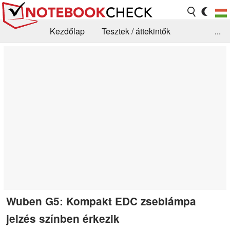
Kezdőlap
Tesztek / áttekintők
...
Hírek
GYIK / Technológia / Benchmarkok
Könyvtár
Kapcsolat
Wuben G5: Kompakt EDC zseblámpa
jelzés színben érkezik