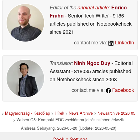
rendelkezik
04/23/2026
Editor of the
original article
:
Enrico
Frahn
- Senior Tech Writer
- 9186
articles published on Notebookcheck
since 2021
contact me via:
LinkedIn
Translator:
Ninh Ngoc Duy
- Editorial
Assistant
- 818035 articles published
on Notebookcheck
since 2008
contact me via:
Facebook
>
Magyarország - Kezdőlap
>
Hírek
>
News Archive
>
Newsarchive 2026 05
> Wuben G5: Kompakt EDC zseblámpa jelzés színben érkezik
Andreas Sebayang, 2026-05-20 (Update: 2026-05-20)
Cookie Settings