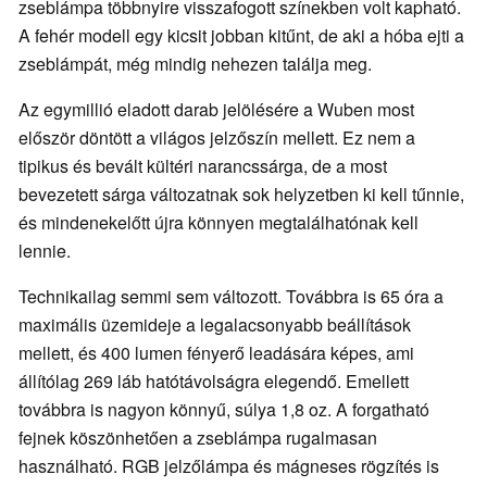
zseblámpa többnyire visszafogott színekben volt kapható.
A fehér modell egy kicsit jobban kitűnt, de aki a hóba ejti a
zseblámpát, még mindig nehezen találja meg.
Az egymillió eladott darab jelölésére a Wuben most
először döntött a világos jelzőszín mellett. Ez nem a
tipikus és bevált kültéri narancssárga, de a most
bevezetett sárga változatnak sok helyzetben ki kell tűnnie,
és mindenekelőtt újra könnyen megtalálhatónak kell
lennie.
Technikailag semmi sem változott. Továbbra is 65 óra a
maximális üzemideje a legalacsonyabb beállítások
mellett, és 400 lumen fényerő leadására képes, ami
állítólag 269 láb hatótávolságra elegendő. Emellett
továbbra is nagyon könnyű, súlya 1,8 oz. A forgatható
fejnek köszönhetően a zseblámpa rugalmasan
használható. RGB jelzőlámpa és mágneses rögzítés is