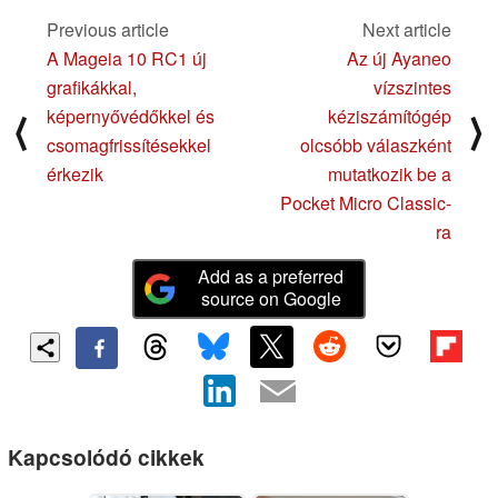
Previous article
Next article
A Mageia 10 RC1 új
Az új Ayaneo
grafikákkal,
vízszintes
képernyővédőkkel és
kéziszámítógép
⟨
⟩
csomagfrissítésekkel
olcsóbb válaszként
érkezik
mutatkozik be a
Pocket Micro Classic-
ra
Add as a preferred
source on Google
Kapcsolódó cikkek