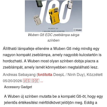
ⓘ Wuben
Wuben G5 EDC zseblámpa sárga
színben
Állítható lámpafeje ellenére a Wuben G5 még mindig egy
nagyon kompakt zseblámpa, amely nagyobb kulcstartón is
hordozható. A Wuben most olyan színben dobja piacra a
zseblámpát, amely ismét könnyebben megtalálható lesz.
Andreas Sebayang (
fordította
DeepL / Ninh Duy),
Közzétett
05/20/2026
🇺🇸
🇩🇪
...
Accessory
Gadget
A Wuben új színben mutatta be a kompakt G5-öt, hogy egy
jelentős értékesítési mérföldkövet jelöljön meg. Eddig a