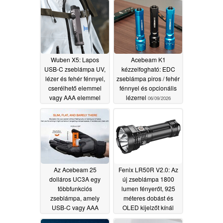
Wuben X5: Lapos
Acebeam K1
USB-C zseblámpa UV,
kézzelfogható: EDC
lézer és fehér fénnyel,
zseblámpa piros / fehér
cserélhető elemmel
fénnyel és opcionális
vagy AAA elemmel
lézerrel
06/09/2026
működik
06/10/2026
Az Acebeam 25
Fenix LR50R V2.0: Az
dolláros UC3A egy
új zseblámpa 1800
többfunkciós
lumen fényerőt, 925
zseblámpa, amely
méteres dobást és
USB-C vagy AAA
OLED kijelzőt kínál
akkumulátorral
05/17/2026