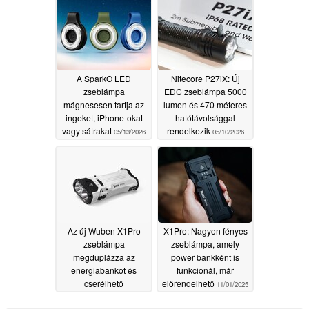
működik
05/20/2026
A SparkO LED
Nitecore P27iX: Új
zseblámpa
EDC zseblámpa 5000
mágnesesen tartja az
lumen és 470 méteres
ingeket, iPhone-okat
hatótávolsággal
vagy sátrakat
rendelkezik
05/13/2026
05/10/2026
Az új Wuben X1Pro
X1Pro: Nagyon fényes
zseblámpa
zseblámpa, amely
megduplázza az
power bankként is
energiabankot és
funkcionál, már
cserélhető
előrendelhető
11/01/2025
akkumulátorokkal