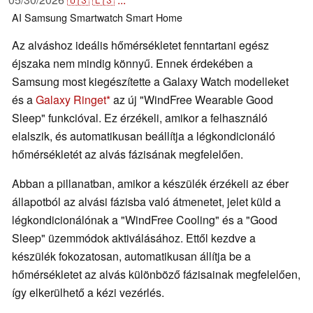
AI
Samsung
Smartwatch
Smart Home
Az alváshoz ideális hőmérsékletet fenntartani egész
éjszaka nem mindig könnyű. Ennek érdekében a
Samsung most kiegészítette a Galaxy Watch modelleket
és a
Galaxy Ringet
az új "WindFree Wearable Good
Sleep" funkcióval. Ez érzékeli, amikor a felhasználó
elalszik, és automatikusan beállítja a légkondicionáló
hőmérsékletét az alvás fázisának megfelelően.
Abban a pillanatban, amikor a készülék érzékeli az éber
állapotból az alvási fázisba való átmenetet, jelet küld a
légkondicionálónak a "WindFree Cooling" és a "Good
Sleep" üzemmódok aktiválásához. Ettől kezdve a
készülék fokozatosan, automatikusan állítja be a
hőmérsékletet az alvás különböző fázisainak megfelelően,
így elkerülhető a kézi vezérlés.