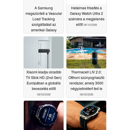
A Samsung
Hatalmas frissítés a
megszünteti a Vascular
Galaxy Watch Ultra 2
Load Tracking
számára a megjelenés
szolgáltatást az
előtt
06/10/2026
amerikai Galaxy
Watch-felhasználók
számára
07/02/2026
Xiaomi kiadja olcsóbb
Thermacell LIV 2.0:
TV Stick HD (2nd Gen)
Otthoni szúnyogriasztó
Európában a globális
rendszer, amely 3000
bevezetés előtt
négyzetmétert fed le
06/03/2026
06/03/2026