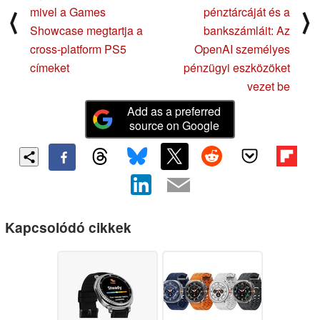
mivel a Games
pénztárcáját és a
⟨
⟩
Showcase megtartja a
bankszámláit: Az
cross-platform PS5
OpenAI személyes
címeket
pénzügyi eszközöket
vezet be
Add as a preferred
source on Google
Kapcsolódó cikkek