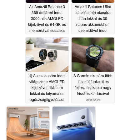
Az Amazfit Balance 3
Amazfit Balance Ultra
369 dollárért indul
zászlóshajó okosóra
3000 nits AMOLED
titán tokkal és 30
kijelzővel és 64 GB-os
napos akkumulátor-
memóriával
üzemidővel indul
06/03/2026
06/03/2026
Új Asus okosóra indul
A Garmin okosóra több
világszerte AMOLED
tucat új funkciót és
kijelzővel, titánium
fejlesztést kap a nagy
tokkal és folyamatos
frissítés kiadásával
egészségfigyeléssel
06/02/2026
06/03/2026