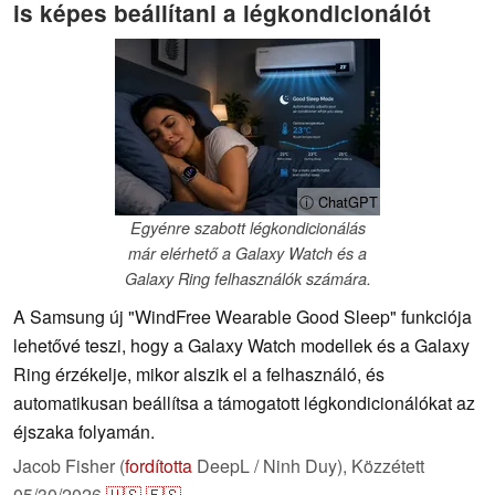
is képes beállítani a légkondicionálót
ⓘ ChatGPT
Egyénre szabott légkondicionálás
már elérhető a Galaxy Watch és a
Galaxy Ring felhasználók számára.
A Samsung új "WindFree Wearable Good Sleep" funkciója
lehetővé teszi, hogy a Galaxy Watch modellek és a Galaxy
Ring érzékelje, mikor alszik el a felhasználó, és
automatikusan beállítsa a támogatott légkondicionálókat az
éjszaka folyamán.
Jacob Fisher (
fordította
DeepL / Ninh Duy),
Közzétett
05/30/2026
🇺🇸
🇪🇸
...