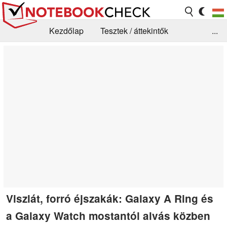
Kezdőlap
Tesztek / áttekintők
...
Hírek
GYIK / Technológia / Benchmarkok
Könyvtár
Kapcsolat
Viszlát, forró éjszakák: Galaxy A Ring és
a Galaxy Watch mostantól alvás közben