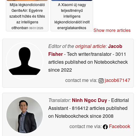
Mijia légkondicionáló
A Xiaomi új nagy
GentleAir: Egyénre
teljesítményű
szabott hűtés és fűtés
intelligens
az intelligens
légkondicionálót indít
otthonban
energiatakarékos
06/01/2026
Show more articles
funkcióval
05/27/2026
Editor of the
original article
:
Jacob
Fisher
- Tech writer/translator
- 3011
articles published on Notebookcheck
since 2022
contact me via:
jacob67147
Translator:
Ninh Ngoc Duy
- Editorial
Assistant
- 816412 articles published
on Notebookcheck
since 2008
contact me via:
Facebook