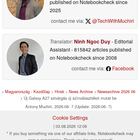
published on Notebookcheck
since
2025
contact me via:
@TechWithMuchiri
Translator:
Ninh Ngoc Duy
- Editorial
Assistant
- 815842 articles published
on Notebookcheck
since 2008
contact me via:
Facebook
>
Magyarország - Kezdőlap
>
Hírek
>
News Archive
>
Newsarchive 2026 06
> Új Galaxy A27 szivárgás új színválasztékot mutat be
Antony Muchiri, 2026-06- 7 (Update: 2026-06- 7)
Cookie Settings
| 03.08.2026 12:06
* If you buy something via one of our affiliate links, Notebookcheck may
earn a commission. Thank you for your support!