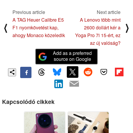
Previous article
Next article
A TAG Heuer Calibre E5
A Lenovo több mint
⟨
⟩
F1 nyomkövetést kap,
2600 dollárt kér a
ahogy Monaco közeledik
Yoga Pro 7i 15-ért, ez
az új valóság?
Add as a preferred
source on Google
Kapcsolódó cikkek