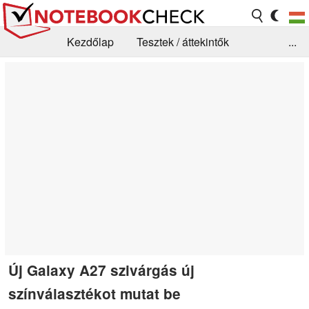
Kezdőlap
Tesztek / áttekintők
...
Hírek
GYIK / Technológia / Benchmarkok
Könyvtár
Kapcsolat
Új Galaxy A27 szivárgás új
színválasztékot mutat be