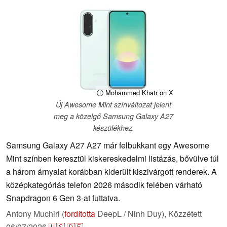
ⓘ Mohammed Khatr on X
Új Awesome Mint színváltozat jelent
meg a közelgő Samsung Galaxy A27
készülékhez.
Samsung Galaxy A27 A27 már felbukkant egy Awesome
Mint színben keresztül kiskereskedelmi listázás, bővülve túl
a három árnyalat korábban kiderült kiszivárgott renderek. A
középkategóriás telefon 2026 második felében várható
Snapdragon 6 Gen 3-at futtatva.
Antony Muchiri (
fordította
DeepL / Ninh Duy),
Közzétett
06/07/2026
🇺🇸
🇩🇪
...