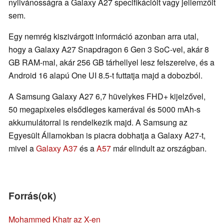
nyilvánosságra a Galaxy A27 specifikációit vagy jellemzőit
sem.
Egy nemrég kiszivárgott információ azonban arra utal,
hogy a Galaxy A27 Snapdragon 6 Gen 3 SoC-vel, akár 8
GB RAM-mal, akár 256 GB tárhellyel lesz felszerelve, és a
Android 16 alapú One UI 8.5-t futtatja majd a dobozból.
A Samsung Galaxy A27 6,7 hüvelykes FHD+ kijelzővel,
50 megapixeles elsődleges kamerával és 5000 mAh-s
akkumulátorral is rendelkezik majd. A Samsung az
Egyesült Államokban is piacra dobhatja a Galaxy A27-t,
mivel a
Galaxy A37
és a
A57
már elindult az országban.
Forrás(ok)
Mohammed Khatr az X-en