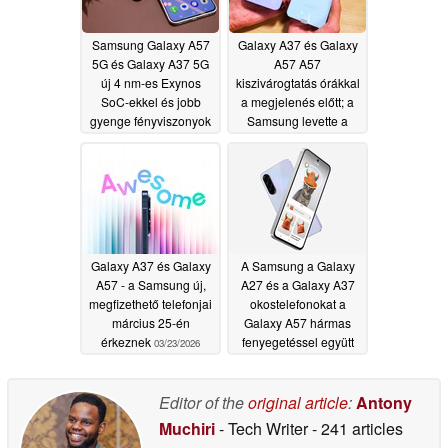
Samsung Galaxy A57
Galaxy A37 és Galaxy
5G és Galaxy A37 5G
A57 A57
új 4 nm-es Exynos
kiszivárogtatás órákkal
SoC-ekkel és jobb
a megjelenés előtt; a
gyenge fényviszonyok
Samsung levette a
mellett készült fotók
YouTube videó
ígéretével indult útjára
kiszivárogtatását
03/25/2026
03/24/2026
Galaxy A37 és Galaxy
A Samsung a Galaxy
A57 - a Samsung új,
A27 és a Galaxy A37
megfizethető telefonjai
okostelefonokat a
március 25-én
Galaxy A57 hármas
érkeznek
fenyegetéssel együtt
03/23/2026
szállítja a A57
okostelefonokkal
együtt
Editor of the
original article
:
Antony
11/17/2025
Muchiri
- Tech Writer
- 241 articles