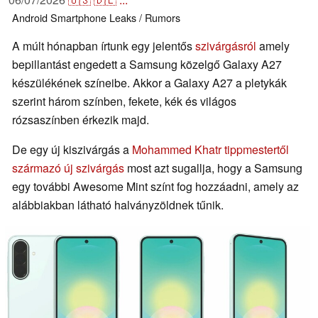
Android
Smartphone
Leaks / Rumors
A múlt hónapban írtunk egy jelentős
szivárgásról
amely
bepillantást engedett a Samsung közelgő Galaxy A27
készülékének színeibe. Akkor a Galaxy A27 a pletykák
szerint három színben, fekete, kék és világos
rózsaszínben érkezik majd.
De egy új kiszivárgás a
Mohammed Khatr tippmestertől
származó új szivárgás
most azt sugallja, hogy a Samsung
egy további Awesome Mint színt fog hozzáadni, amely az
alábbiakban látható halványzöldnek tűnik.