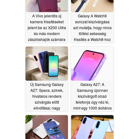
A Vivo jelentős új
Galaxy A Watch9
kamera frissítéseket
sorozat kiszivárgása
jelent be az X200 Ultra
azt mutatja, hogy nincs
és más modern
töltési sebesség
zászlóshajók számára
frissítés a Watch8-hoz
képest
06/07/2026
06/07/2026
Új Samsung Galaxy
Galaxy A27: A
A27: Specs, színek,
Samsung újonnan
hivatalos renders
kiszivárgott olcsó
szivárgás előtt
telefonja úgy néz ki,
elindítása; nagy
mint egy 1000 dolláros
downgrades tipped
"S" zászlóshajó
05/26/2026
04/16/2026