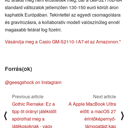
standard változatok jellemzően 130-150 euró körüli áron
kaphatók Európában. Tekintettel az egyedi csomagolásra
és gravírozásra, a kollaboratív modell valószínűleg ennél
magasabb felárat fog fizetni.
Vásárolja meg a Casio GM-S2110-1A7-et az Amazonon.
Forrás(ok)
@geesgshock on Instagram
Previous article
Next article
Gothic Remake: Ez a
A Apple MacBook Ultra
tipp öt órányi játékidőt
előtt: a macOS 27
⟨
⟩
spórolhat meg a
érintőképernyő-
játékosoknak - vagy
támogatást kap