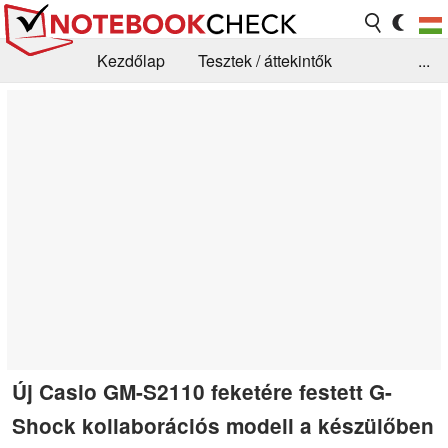
Kezdőlap
Tesztek / áttekintők
...
Hírek
GYIK / Technológia / Benchmarkok
Könyvtár
Kapcsolat
Új Casio GM-S2110 feketére festett G-
Shock kollaborációs modell a készülőben