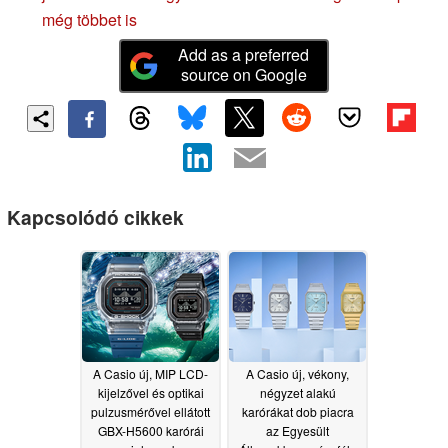
még többet is
Add as a preferred
source on Google
Kapcsolódó cikkek
A Casio új, MIP LCD-
A Casio új, vékony,
kijelzővel és optikai
négyzet alakú
pulzusmérővel ellátott
karórákat dob piacra
GBX-H5600 karórái
az Egyesült