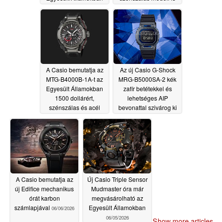
szerepel
06/16/2026
06/12/2026
A Casio bemutatja az
Az új Casio G-Shock
MTG-B4000B-1A-t az
MRG-B5000SA-2 kék
Egyesült Államokban
zafír betétekkel és
1500 dollárért,
lehetséges AIP
szénszálas és acél
bevonattal szivárog ki
kialakítással
06/10/2026
06/09/2026
A Casio bemutatja az
Új Casio Triple Sensor
új Edifice mechanikus
Mudmaster óra már
órát karbon
megvásárolható az
számlapjával
Egyesült Államokban
06/06/2026
06/05/2026
Show more articles