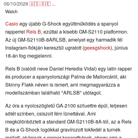
06/10/2026
🇺🇸
🇩🇪
...
Watch
Casio
egy újabb G-Shock együttműködés a spanyol
rapperrel
Rels B
, ezúttal a kisebb GM-S2110 platformon.
Az új GM-S2110B-8ARLSB, amelyet egy harmadik fél
Instagram-fiókján keresztül ugratott (
geesgshock
), június
18-án fog megjelenni.
Rels B (valódi neve Daniel Heredia Vidal) egy latin rapper
és producer a spanyolországi Palma de Mallorcáról, aki
Skinny Flakk néven is ismert, ami megmagyarázza a
modellszámban található "ARLSB" utótagot.
Az óra a nyolcszögletű GA-2100 sziluettre épül, teljesen
sötét színben, csiszolt fém lünettával. Ami
megkülönbözteti a standard GM-S2110B-8A-tól, az a Rels
B és a G-Shock logókkal gravírozott tokfedél a turnék
mellett, akárcsak a rapper koncertképek, ahogy arra a