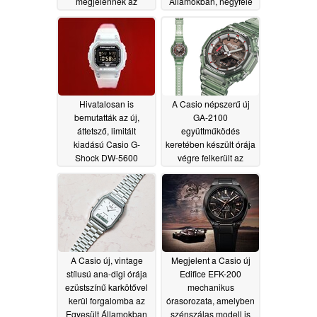
megjelennek az
Államokban, négyféle
Egyesült Államokban
színváltozatban
06/18/2026
06/18/2026
Hivatalosan is
A Casio népszerű új
bemutatták az új,
GA-2100
áttetsző, limitált
együttműködés
kiadású Casio G-
keretében készült órája
Shock DW-5600
végre felkerült az
modellt
amerikai forgalmazási
06/18/2026
listára
06/17/2026
A Casio új, vintage
Megjelent a Casio új
stílusú ana-digi órája
Edifice EFK-200
ezüstszínű karkötővel
mechanikus
kerül forgalomba az
órasorozata, amelyben
Egyesült Államokban
szénszálas modell is