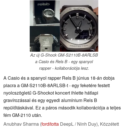
Az új G-Shock GM-S2110B-8ARLSB
a Casio és Rels B - egy spanyol
rapper - kollaborációja lesz.
A Casio és a spanyol rapper Rels B június 18-án dobja
piacra a GM-S2110B-8ARLSB-t - egy feketére festett
nyolcszögletű G-Shockot koncert ihlette hátlapi
gravírozással és egy egyedi alumínium Rels B
repülőtáskával. Ez a páros második kollaborációja a teljes
fém GM-2110 után.
Anubhav Sharma (
fordította
DeepL / Ninh Duy),
Közzétett