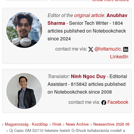
Editor of the
original article
:
Anubhav
Sharma
- Senior Tech Writer
- 1804
articles published on Notebookcheck
since 2024
contact me via:
@lottamuzic
,
LinkedIn
Translator:
Ninh Ngoc Duy
- Editorial
Assistant
- 815842 articles published
on Notebookcheck
since 2008
contact me via:
Facebook
>
Magyarország - Kezdőlap
>
Hírek
>
News Archive
>
Newsarchive 2026 06
> Új Casio GM-S2110 feketére festett G-Shock kollaborációs modell a