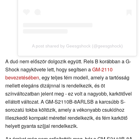
A post shared by Geesgshock (@geesgshock)
A duó nem először dolgozik együtt. Rels B korábban a G-
Shock nagykövete lett, hogy segítsen a
GM-2110
bevezetésében
, egy teljes fém modell, amely a tartósság
mellett elegáns dizájnnal is rendelkezik, és öt
színváltozatban jelent meg - ez volt a nagyobb, karkötővel
ellátott változat. A GM-S2110B-8ARLSB a karcsúbb S-
sorozatú tokba költözik, amely a vékonyabb csuklóhoz
illeszkedő kompakt mérettel rendelkezik, és fém karkötő
helyett gyanta szíjjal rendelkezik.
Az árakat még nem erősítették meg, bár a GM-S2110B-8A