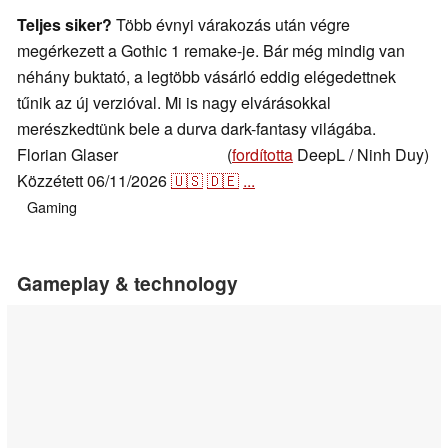
Teljes siker?
Több évnyi várakozás után végre
megérkezett a Gothic 1 remake-je. Bár még mindig van
néhány buktató, a legtöbb vásárló eddig elégedettnek
tűnik az új verzióval. Mi is nagy elvárásokkal
merészkedtünk bele a durva dark-fantasy világába.
Florian Glaser
(
fordította
DeepL / Ninh Duy)
,
👁
Florian Glaser
Közzétett
06/11/2026
🇺🇸
🇩🇪
...
Gaming
Gameplay & technology