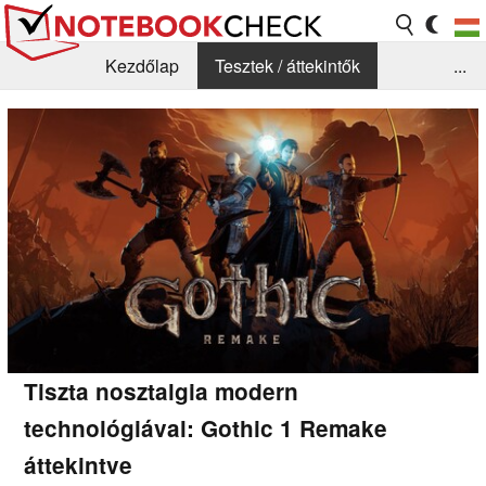
Kezdőlap
Tesztek / áttekintők
...
Hírek
GYIK / Technológia / Benchmarkok
Könyvtár
Kapcsolat
Tiszta nosztalgia modern
technológiával: Gothic 1 Remake
áttekintve