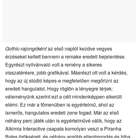
Gothic-rajongóként
az első naptól kezdve vegyes
érzéseket keltett bennem a remake eredeti bejelentése.
Egyrészt nyilvánvaló volt a remény a sikeres
visszatérésre, jobb grafikával. Másrészt ott volt a kérdés,
hogy az új stúdió képes-e megfelelően megőrizni az
eredeti hangulatot. Hogy rögtön a lényegre térjek:
véleményünk szerint ezt a célt mindenképpen sikerült
elérni. Ez már a főmenüben is egyértelmű, ahol az
ismerős, hangulatos eredeti zene fogad. Már az első
néhány perc játék után is egyértelművé válik, hogy az
Alkimia Interactive csapata komolyan veszi a Piranha
Bytes örökségét, és néhány apróbb ellentmondás és hiba