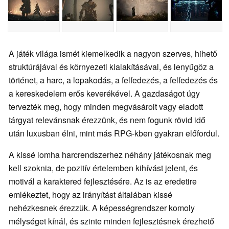
A játék világa ismét kiemelkedik a nagyon szerves, hihető
struktúrájával és környezeti kialakításával, és lenyűgöz a
történet, a harc, a lopakodás, a felfedezés, a felfedezés és
a kereskedelem erős keverékével. A gazdaságot úgy
tervezték meg, hogy minden megvásárolt vagy eladott
tárgyat relevánsnak érezzünk, és nem fogunk rövid idő
után luxusban élni, mint más RPG-kben gyakran előfordul.
A kissé lomha harcrendszerhez néhány játékosnak meg
kell szoknia, de pozitív értelemben kihívást jelent, és
motivál a karaktered fejlesztésére. Az is az eredetire
emlékeztet, hogy az irányítást általában kissé
nehézkesnek érezzük. A képességrendszer komoly
mélységet kínál, és szinte minden fejlesztésnek érezhető