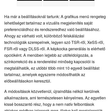
Ha már a beállításoknál tartunk: A grafikus menü rengeteg
lehetőséget tartalmaz a vizuális megjelenítés saját
preferenciáidhoz és rendszeredhez való beállításához.
Ahogy az várható volt, különböző felskálázási
technológiák szerepelnek, legyen szó TSR-ről, XeSS-ről,
FSR-ről vagy DLSS-ről. A képkocka generálás is elérhető
opcióként. A menüben lejjebb az utófeldolgozás, a
színkorrekció és a renderelési minőség kapcsolói is
megtalálhatók, ez utóbbi több mint 10 egyedi beállítást
tartalmaz, amelyek egyszerre módosíthatók az
előbeállításokon keresztül.
A módosítások közvetlenül, újraindítás nélkül kerülnek
alkalmazásra, ami természetesen kényelmes. Az egyetlen
kissé bosszantó rész, hogy a nem natív felbontások
ablakos módban jelennek meg, illetve kell megjelenniük.