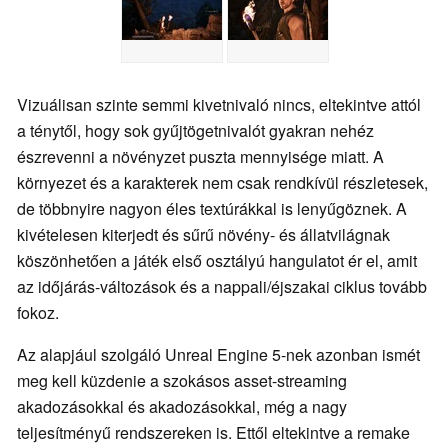
Vizuálisan szinte semmi kivetnivaló nincs, eltekintve attól
a ténytől, hogy sok gyűjtögetnivalót gyakran nehéz
észrevenni a növényzet puszta mennyisége miatt. A
környezet és a karakterek nem csak rendkívül részletesek,
de többnyire nagyon éles textúrákkal is lenyűgöznek. A
kivételesen kiterjedt és sűrű növény- és állatvilágnak
köszönhetően a játék első osztályú hangulatot ér el, amit
az időjárás-változások és a nappali/éjszakai ciklus tovább
fokoz.
Az alapjául szolgáló Unreal Engine 5-nek azonban ismét
meg kell küzdenie a szokásos asset-streaming
akadozásokkal és akadozásokkal, még a nagy
teljesítményű rendszereken is. Ettől eltekintve a remake