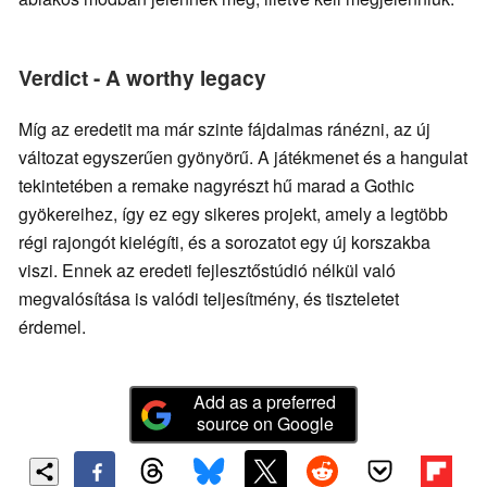
Verdict - A worthy legacy
Míg az eredetit ma már szinte fájdalmas ránézni, az új
változat egyszerűen gyönyörű. A játékmenet és a hangulat
tekintetében a remake nagyrészt hű marad a Gothic
gyökereihez, így ez egy sikeres projekt, amely a legtöbb
régi rajongót kielégíti, és a sorozatot egy új korszakba
viszi. Ennek az eredeti fejlesztőstúdió nélkül való
megvalósítása is valódi teljesítmény, és tiszteletet
érdemel.
Add as a preferred
source on Google