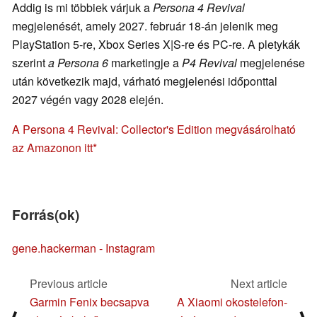
Addig is mi többiek várjuk a
Persona 4 Revival
megjelenését, amely 2027. február 18-án jelenik meg
PlayStation 5-re, Xbox Series X|S-re és PC-re. A pletykák
szerint
a Persona 6
marketingje a
P4 Revival
megjelenése
után következik majd, várható megjelenési időponttal
2027 végén vagy 2028 elején.
A Persona 4 Revival: Collector's Edition megvásárolható
az Amazonon itt
Forrás(ok)
gene.hackerman - Instagram
Previous article
Next article
Garmin Fenix becsapva
A Xiaomi okostelefon-