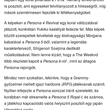
is posztolt, ami egyeseket felvillanyozott a hírességről, míg
mások szemérmesen fejezték ki féltékenységüket.
A képeken a
Persona 4 Revival
egy korai változatával
játszott, konkrétan Yukiko kastélyát fedezte fel. Más képek
között szerepeltek felvételek egy életnagyságú Morgana
kabalával a
Persona 5-ből
, valamint a legendás
karaktertervező, Shigenori Soejima dedikált
műalkotásával. Nem lenne kizárt, hogy a The Weeknd
több részletet kapott a
Persona 6-ról
, mint az átlagos
Persona-rajongók.
Mindez nem szokatlan, tekintve, hogy a Grammy-
győzelmei mellett igazi hardcore JRPG-játékosnak számít.
Nyíltan kifejezte a Persona-sorozat iránti szeretetét, és
korábban már streamelte a
Persona 5 Royal-t
, és számos,
a játékhoz kapcsolódó valós helyszínt posztolt egy japán
látogatása során.