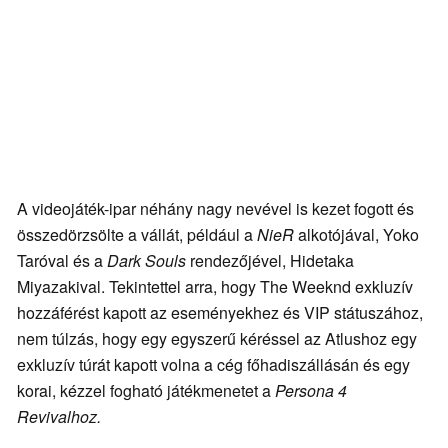
A videojáték-ipar néhány nagy nevével is kezet fogott és
összedörzsölte a vállát, például a
NieR
alkotójával, Yoko
Taróval és a
Dark Souls
rendezőjével, Hidetaka
Miyazakival. Tekintettel arra, hogy The Weeknd exkluzív
hozzáférést kapott az eseményekhez és VIP státuszához,
nem túlzás, hogy egy egyszerű kéréssel az Atlushoz egy
exkluzív túrát kapott volna a cég főhadiszállásán és egy
korai, kézzel fogható játékmenetet a
Persona 4
Revivalhoz.