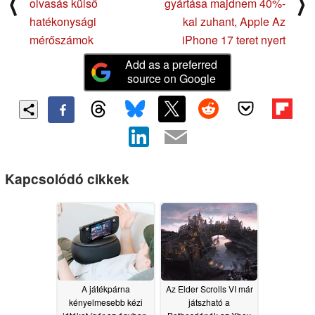
⟨
⟩
olvasás külső
gyártása majdnem 40%-
hatékonysági
kal zuhant, Apple Az
mérőszámok
iPhone 17 teret nyert
Add as a preferred
source on Google
Kapcsolódó cikkek
A játékpárna
Az Elder Scrolls VI már
kényelmesebb kézi
játszható a