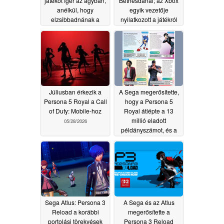
játékot ígér az ágyban,
Bethesdánál; az Xbox
anélkül, hogy
egyik vezetője
elzsibbadnának a
nyilatkozott a játékról
kezek
06/12/2026
06/12/2026
Júliusban érkezik a
A Sega megerősítette,
Persona 5 Royal a Call
hogy a Persona 5
of Duty: Mobile-hoz
Royal átlépte a 13
millió eladott
05/28/2026
példányszámot, és a
franchise eladásai
meghaladják a 23
milliót
11/07/2025
Sega Atlus: Persona 3
A Sega és az Atlus
Reload a korábbi
megerősítette a
portolási törekvések
Persona 3 Reload