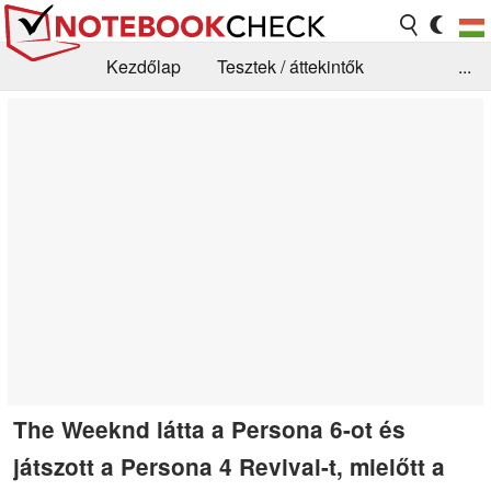
Kezdőlap
Tesztek / áttekintők
...
Hírek
GYIK / Technológia / Benchmarkok
Könyvtár
Kapcsolat
The Weeknd látta a Persona 6-ot és
játszott a Persona 4 Revival-t, mielőtt a