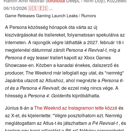
Rahim Amir Noorali (
fordította
DeepL / Ninh Duy),
Közzétett
06/10/2026
🇺🇸
🇪🇸
...
Game Releases
Gaming
Launch
Leaks / Rumors
A Persona közösség hónapok óta várta az új
kiszivárgásokat és trailereket, folyamatosan spekulálva az
interneten. A rajongók végre láthatták a 2027. február 18-i
megjelenési dátummal zárolt
Persona 4 Revival-t
, míg
a
Persona 6
egy teaser trailert kapott az Xbox Games
Showcase-en. Közben a kanadai énekes, dalszerző és
producer, The Weeknd már lefoglalt egy utat, és "nemrég"
Japánba utazott az Atlushoz, ahol megnézte a
Persona 6-
ot és a Persona 4 Revivalt
, de ezzel még nincs vége. A
híresség a
Persona 4: Goldent
is kipróbálhatta.
Június 8-án a
The Weeknd az Instagramon tette közzé
és
az X-et, és kijelentette: "Végre posztolhatom ezt. Nemrég
meglátogattam az Atlus-t és játszhattam
a P4 Revival-t
, és
kaptam egy korai pillantást a
P6-ra
" Néhány screenshotot