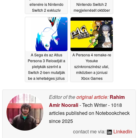
ellenére is Nintendo
Nintendo Switch 2
Switch 2 exkluzív
megjelenését október
marad
23-án
10/05/2025
08/01/2025
A Sega és az Atlus
A Persona 4 remake-re
Persona 3 Reloadját a
Yosuke
pletykák szerint a
szinkronszínész utal,
Switch 2-ben mutatják
miközben a júniusi
be a lehetséges július
Xbox Games
végi Nintendo Directen
Showcase bemutatóról
szóló pletykák
07/28/2025
kavarognak
Editor of the
original article
:
Rahim
05/29/2025
Amir Noorali
- Tech Writer
- 1018
articles published on Notebookcheck
since 2025
contact me via:
LinkedIn