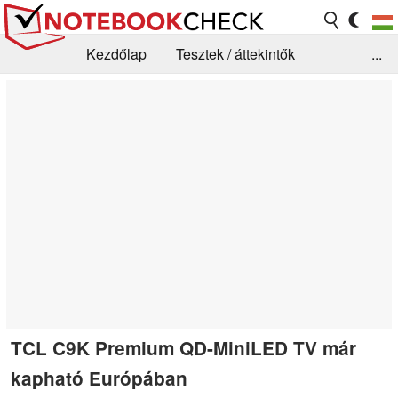
Kezdőlap
Tesztek / áttekintők
...
Hírek
GYIK / Technológia / Benchmarkok
Könyvtár
Kapcsolat
TCL C9K Premium QD-MiniLED TV már
kapható Európában