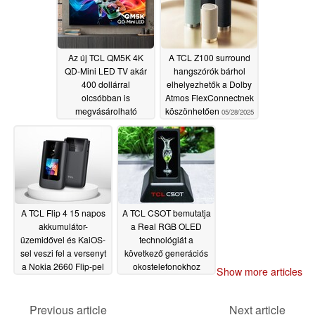
Az új TCL QM5K 4K
A TCL Z100 surround
QD-Mini LED TV akár
hangszórók bárhol
400 dollárral
elhelyezhetők a Dolby
olcsóbban is
Atmos FlexConnectnek
megvásárolható
köszönhetően
05/28/2025
06/07/2025
A TCL Flip 4 15 napos
A TCL CSOT bemutatja
akkumulátor-
a Real RGB OLED
üzemidővel és KaiOS-
technológiát a
sel veszi fel a versenyt
következő generációs
a Nokia 2660 Flip-pel
okostelefonokhoz
Show more articles
05/27/2025
05/15/2025
Previous article
Next article