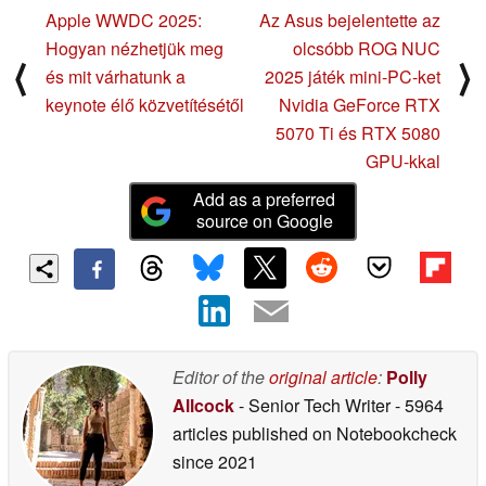
Apple WWDC 2025:
Az Asus bejelentette az
Hogyan nézhetjük meg
olcsóbb ROG NUC
⟨
⟩
és mit várhatunk a
2025 játék mini-PC-ket
keynote élő közvetítésétől
Nvidia GeForce RTX
5070 Ti és RTX 5080
GPU-kkal
Add as a preferred
source on Google
Editor of the
original article
:
Polly
Allcock
- Senior Tech Writer
- 5964
articles published on Notebookcheck
since 2021