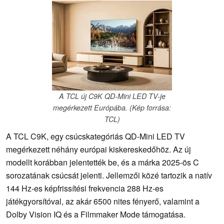
A TCL új C9K QD-Mini LED TV-je
megérkezett Európába. (Kép forrása:
TCL)
A TCL C9K, egy csúcskategóriás QD-Mini LED TV
megérkezett néhány európai kiskereskedőhöz. Az új
modellt korábban jelentették be, és a márka 2025-ös C
sorozatának csúcsát jelenti. Jellemzői közé tartozik a natív
144 Hz-es képfrissítési frekvencia 288 Hz-es
játékgyorsítóval, az akár 6500 nites fényerő, valamint a
Dolby Vision IQ és a Filmmaker Mode támogatása.