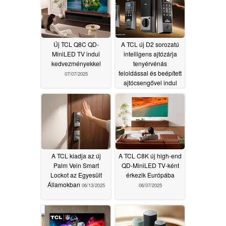
Új TCL Q8C QD-
A TCL új D2 sorozatú
MiniLED TV indul
intelligens ajtózárja
kedvezményekkel
tenyérvénás
feloldással és beépített
07/07/2025
ajtócsengővel indul
útjára
07/04/2025
A TCL kiadja az új
A TCL C8K új high-end
Palm Vein Smart
QD-MiniLED TV-ként
Lockot az Egyesült
érkezik Európába
Államokban
06/13/2025
06/07/2025