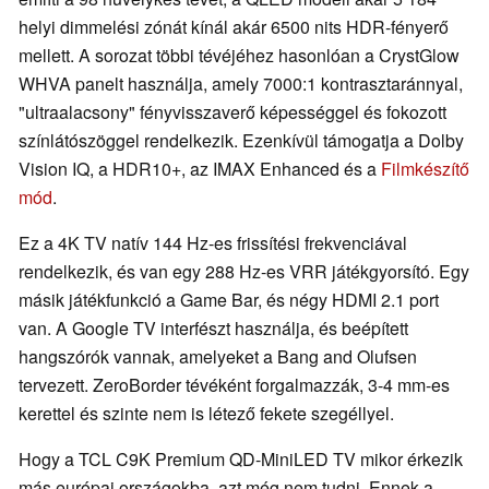
helyi dimmelési zónát kínál akár 6500 nits HDR-fényerő
mellett. A sorozat többi tévéjéhez hasonlóan a CrystGlow
WHVA panelt használja, amely 7000:1 kontrasztaránnyal,
"ultraalacsony" fényvisszaverő képességgel és fokozott
színlátószöggel rendelkezik. Ezenkívül támogatja a Dolby
Vision IQ, a HDR10+, az IMAX Enhanced és a
Filmkészítő
mód
.
Ez a 4K TV natív 144 Hz-es frissítési frekvenciával
rendelkezik, és van egy 288 Hz-es VRR játékgyorsító. Egy
másik játékfunkció a Game Bar, és négy HDMI 2.1 port
van. A Google TV interfészt használja, és beépített
hangszórók vannak, amelyeket a Bang and Olufsen
tervezett. ZeroBorder tévéként forgalmazzák, 3-4 mm-es
kerettel és szinte nem is létező fekete szegéllyel.
Hogy a TCL C9K Premium QD-MiniLED TV mikor érkezik
más európai országokba, azt még nem tudni. Ennek a