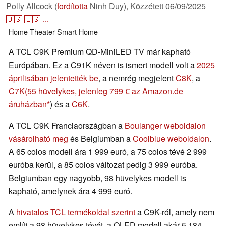
Polly Allcock (
fordította
Ninh Duy),
Közzétett
06/09/2025
🇺🇸
🇪🇸
...
Home Theater
Smart Home
A TCL C9K Premium QD-MiniLED TV már kapható
Európában. Ez a C91K néven is ismert modell volt a
2025
áprilisában jelentették be
, a nemrég megjelent
C8K
, a
C7K
(55 hüvelykes, jelenleg 799 € az Amazon.de
áruházban
) és a
C6K
.
A TCL C9K Franciaországban a
Boulanger weboldalon
vásárolható meg
és Belgiumban a
Coolblue weboldalon
.
A 65 colos modell ára 1 999 euró, a 75 colos tévé 2 999
euróba kerül, a 85 colos változat pedig 3 999 euróba.
Belgiumban egy nagyobb, 98 hüvelykes modell is
kapható, amelynek ára 4 999 euró.
A
hivatalos TCL termékoldal szerint
a C9K-ról, amely nem
említi a 98 hüvelykes tévét, a QLED modell akár 5 184