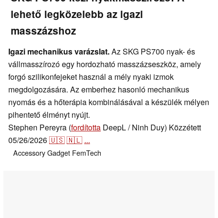
lehető legközelebb az igazi
masszázshoz
Igazi mechanikus varázslat.
Az SKG PS700 nyak- és
vállmasszírozó egy hordozható masszázseszköz, amely
forgó szilikonfejeket használ a mély nyaki izmok
megdolgozására. Az emberhez hasonló mechanikus
nyomás és a hőterápia kombinálásával a készülék mélyen
pihentető élményt nyújt.
Stephen Pereyra (
fordította
DeepL / Ninh Duy)
Közzétett
05/26/2026
🇺🇸
🇳🇱
...
Accessory
Gadget
FemTech