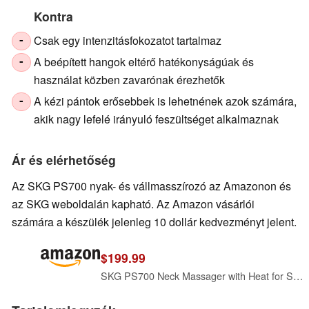
Kontra
Csak egy intenzitásfokozatot tartalmaz
-
A beépített hangok eltérő hatékonyságúak és
-
használat közben zavarónak érezhetők
A kézi pántok erősebbek is lehetnének azok számára,
-
akik nagy lefelé irányuló feszültséget alkalmaznak
Ár és elérhetőség
Az SKG PS700 nyak- és vállmasszírozó az Amazonon és
az SKG weboldalán kapható. Az Amazon vásárlói
számára a készülék jelenleg 10 dollár kedvezményt jelent.
$199.99
SKG PS700 Neck Massager with Heat for Strain Relief Deep Tissue Red Light