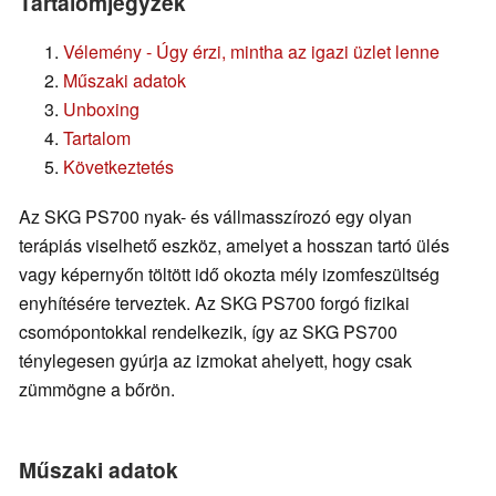
Tartalomjegyzék
Vélemény - Úgy érzi, mintha az igazi üzlet lenne
Műszaki adatok
Unboxing
Tartalom
Következtetés
Az SKG PS700 nyak- és vállmasszírozó egy olyan
terápiás viselhető eszköz, amelyet a hosszan tartó ülés
vagy képernyőn töltött idő okozta mély izomfeszültség
enyhítésére terveztek. Az SKG PS700 forgó fizikai
csomópontokkal rendelkezik, így az SKG PS700
ténylegesen gyúrja az izmokat ahelyett, hogy csak
zümmögne a bőrön.
Műszaki adatok