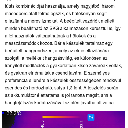
fűtés kombinációját használja, amely nagyjából három
másodperc alatt felmelegszik, és hatékonyan segít
ellazítani a merev izmokat. A beépített vezérlők mellett
minden beállítható az SKG alkalmazáson keresztül is, így
a felhasználók váltogathatnak a hőfokok és a
masszázsmódok között. Bár a készülék tartalmaz egy
beépített hangrendszert, amely az elme ellazítására
szolgál, a mellékelt hangzásvilág, és különösen az
irányított meditációk a gyakorlatban kissé zavaróak voltak,
és gyakran elnémultak a csend javára. E személyes
preferencia ellenére a készülék összességében rendkívül
csendes és hordozható, súlya 1,3 font. A tesztelés során
az akkumulátor élettartama is jól tartotta magát, ami a
hanglejátszás korlátozásával szintén javulhatott volna.