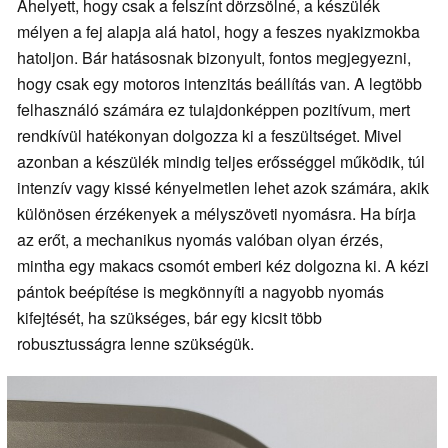
Ahelyett, hogy csak a felszínt dörzsölné, a készülék
mélyen a fej alapja alá hatol, hogy a feszes nyakizmokba
hatoljon. Bár hatásosnak bizonyult, fontos megjegyezni,
hogy csak egy motoros intenzitás beállítás van. A legtöbb
felhasználó számára ez tulajdonképpen pozitívum, mert
rendkívül hatékonyan dolgozza ki a feszültséget. Mivel
azonban a készülék mindig teljes erősséggel működik, túl
intenzív vagy kissé kényelmetlen lehet azok számára, akik
különösen érzékenyek a mélyszöveti nyomásra. Ha bírja
az erőt, a mechanikus nyomás valóban olyan érzés,
mintha egy makacs csomót emberi kéz dolgozna ki. A kézi
pántok beépítése is megkönnyíti a nagyobb nyomás
kifejtését, ha szükséges, bár egy kicsit több
robusztusságra lenne szükségük.