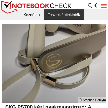
Kezdőlap
Tesztek / áttekintők
...
Hírek
GYIK / Technológia / Benchmarkok
Könyvtár
Kapcsolat
ⓘ Stephen Pereyra
SKG PS700 kézi nyakmasszírozó: A