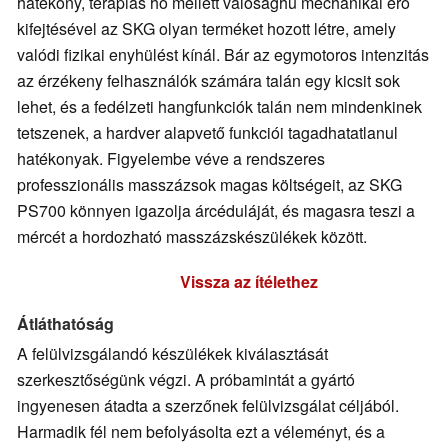
hatékony, terápiás hő mellett valósághű mechanikai erő
kifejtésével az SKG olyan terméket hozott létre, amely
valódi fizikai enyhülést kínál. Bár az egymotoros intenzitás
az érzékeny felhasználók számára talán egy kicsit sok
lehet, és a fedélzeti hangfunkciók talán nem mindenkinek
tetszenek, a hardver alapvető funkciói tagadhatatlanul
hatékonyak. Figyelembe véve a rendszeres
professzionális masszázsok magas költségeit, az SKG
PS700 könnyen igazolja árcéduláját, és magasra teszi a
mércét a hordozható masszázskészülékek között.
Vissza az ítélethez
Átláthatóság
A felülvizsgálandó készülékek kiválasztását
szerkesztőségünk végzi. A próbamintát a gyártó
ingyenesen átadta a szerzőnek felülvizsgálat céljából.
Harmadik fél nem befolyásolta ezt a véleményt, és a