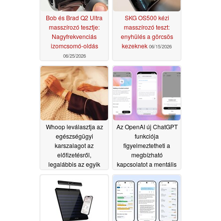
Bob és Brad Q2 Ultra
SKG OS500 kézi
masszírozó tesztje:
masszírozó teszt:
Nagyfrekvenciás
enyhülés a görcsös
izomcsomó-oldás
kezeknek
06/15/2026
06/25/2026
Whoop leválasztja az
Az OpenAI új ChatGPT
egészségügyi
funkciója
karszalagot az
figyelmeztetheti a
előfizetésről,
megbízható
legalábbis az egyik
kapcsolatot a mentális
piacon
egészségügyi
05/25/2026
válságok során
05/09/2026