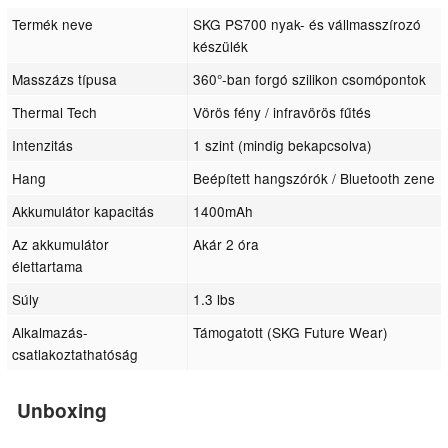
Termék neve
SKG PS700 nyak- és vállmasszírozó
készülék
Masszázs típusa
360°-ban forgó szilikon csomópontok
Thermal Tech
Vörös fény / infravörös fűtés
Intenzitás
1 szint (mindig bekapcsolva)
Hang
Beépített hangszórók / Bluetooth zene
Akkumulátor kapacitás
1400mAh
Az akkumulátor
Akár 2 óra
élettartama
Súly
1.3 lbs
Alkalmazás-
Támogatott (SKG Future Wear)
csatlakoztathatóság
Unboxing