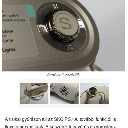
Fedélzeti vezérlők
A fizikai gyúráson túl az SKG PS700 további funkciói is
figyelemre méltóak. A készülék infravörös és vörösfény-