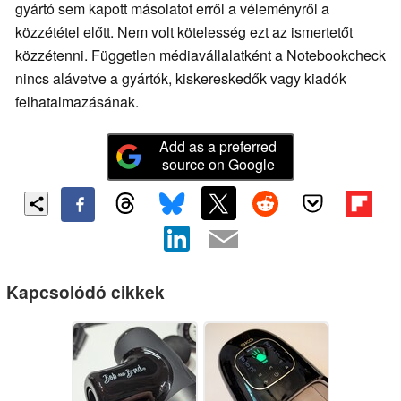
gyártó sem kapott másolatot erről a véleményről a
közzététel előtt. Nem volt kötelesség ezt az ismertetőt
közzétenni. Független médiavállalatként a Notebookcheck
nincs alávetve a gyártók, kiskereskedők vagy kiadók
felhatalmazásának.
Add as a preferred
source on Google
Kapcsolódó cikkek