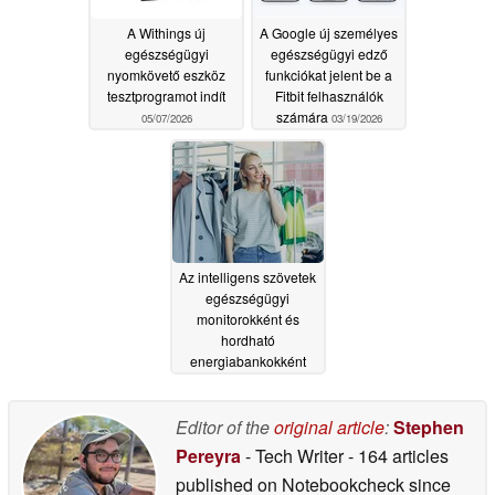
A Withings új
A Google új személyes
egészségügyi
egészségügyi edző
nyomkövető eszköz
funkciókat jelent be a
tesztprogramot indít
Fitbit felhasználók
számára
05/07/2026
03/19/2026
Az intelligens szövetek
egészségügyi
monitorokként és
hordható
energiabankokként
működhetnek
03/09/2026
Editor of the
original article
:
Stephen
Pereyra
- Tech Writer
- 164 articles
published on Notebookcheck
since