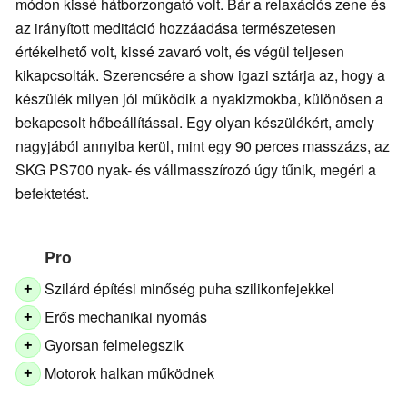
módon kissé hátborzongató volt. Bár a relaxációs zene és
az irányított meditáció hozzáadása természetesen
értékelhető volt, kissé zavaró volt, és végül teljesen
kikapcsolták. Szerencsére a show igazi sztárja az, hogy a
készülék milyen jól működik a nyakizmokba, különösen a
bekapcsolt hőbeállítással. Egy olyan készülékért, amely
nagyjából annyiba kerül, mint egy 90 perces masszázs, az
SKG PS700 nyak- és vállmasszírozó úgy tűnik, megéri a
befektetést.
Pro
Szilárd építési minőség puha szilikonfejekkel
+
Erős mechanikai nyomás
+
Gyorsan felmelegszik
+
Motorok halkan működnek
+