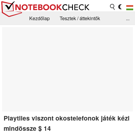
Kezdőlap
Tesztek / áttekintők
...
Hírek
GYIK / Technológia / Benchmarkok
Könyvtár
Kapcsolat
Playtiles viszont okostelefonok játék kézi
mindössze $ 14