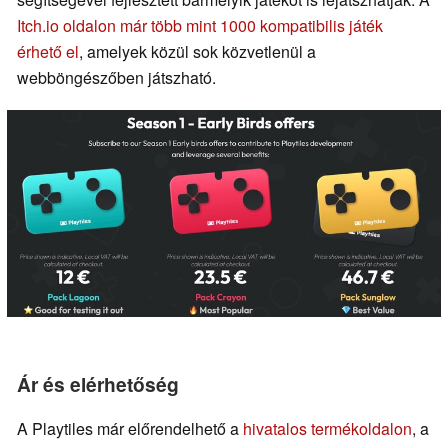
Itch.io oldalon már több mint 1000 kompatibilis játék
érhető el
, amelyek közül sok közvetlenül a
webböngészőben játszható.
Ár és elérhetőség
A Playtiles már előrendelhető a
hivatalos termékoldalon
, a