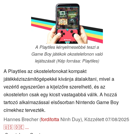
A Playtiles kényelmesebbé teszi a
Game Boy játékok okostelefonon való
lejátszását (Kép forrása: Playtiles)
A Playtiles az okostelefonokat kompakt
játékkéziszámítógépekké kívánja átalakítani, mivel a
vezérlő egyszerűen a kijelzőre szerelhető, és az
okostelefon csak egy kicsit vastagabbá válik. A hozzá
tartozó alkalmazással elsősorban Nintendo Game Boy
címekhez tervezték.
Hannes Brecher (
fordította
Ninh Duy),
Közzétett
07/08/2025
🇺🇸
🇩🇪
...