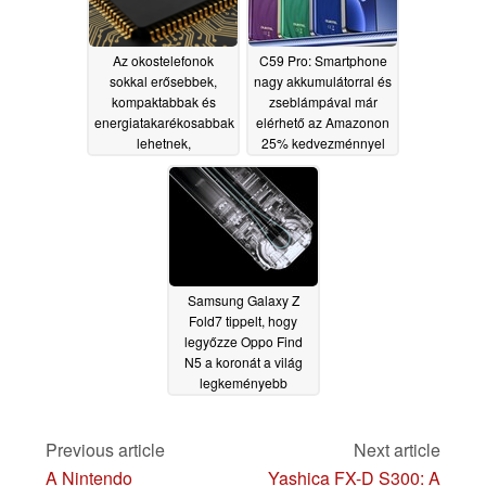
Az okostelefonok
C59 Pro: Smartphone
sokkal erősebbek,
nagy akkumulátorral és
kompaktabbak és
zseblámpával már
energiatakarékosabbak
elérhető az Amazonon
lehetnek,
25% kedvezménnyel
köszönhetően a nagy
06/23/2025
áttörésnek
07/27/2025
Samsung Galaxy Z
Fold7 tippelt, hogy
legyőzze Oppo Find
N5 a koronát a világ
legkeményebb
összehajtható
smartphone
03/05/2025
Previous article
Next article
A Nintendo
Yashica FX-D S300: A