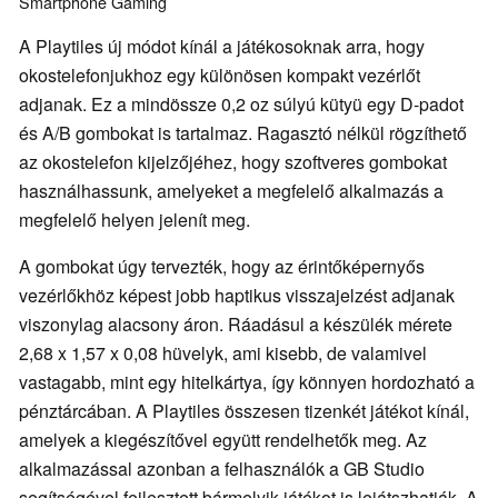
Smartphone
Gaming
A Playtiles új módot kínál a játékosoknak arra, hogy
okostelefonjukhoz egy különösen kompakt vezérlőt
adjanak. Ez a mindössze 0,2 oz súlyú kütyü egy D-padot
és A/B gombokat is tartalmaz. Ragasztó nélkül rögzíthető
az okostelefon kijelzőjéhez, hogy szoftveres gombokat
használhassunk, amelyeket a megfelelő alkalmazás a
megfelelő helyen jelenít meg.
A gombokat úgy tervezték, hogy az érintőképernyős
vezérlőkhöz képest jobb haptikus visszajelzést adjanak
viszonylag alacsony áron. Ráadásul a készülék mérete
2,68 x 1,57 x 0,08 hüvelyk, ami kisebb, de valamivel
vastagabb, mint egy hitelkártya, így könnyen hordozható a
pénztárcában. A Playtiles összesen tizenkét játékot kínál,
amelyek a kiegészítővel együtt rendelhetők meg. Az
alkalmazással azonban a felhasználók a GB Studio
segítségével fejlesztett bármelyik játékot is lejátszhatják. A