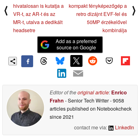
hivatalosan is kutatja a
kompakt fényképezőgép a
⟨
⟩
VR-t, az AR-t és az
retro dizájnt EVF-fel és
MR-t, utalva a dedikált
50MP érzékelővel
headsetre
kombinálja
Add as a preferred
source on Google
Editor of the
original article
:
Enrico
Frahn
- Senior Tech Writer
- 9058
articles published on Notebookcheck
since 2021
contact me via:
LinkedIn