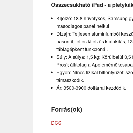
Összecsukható iPad - a pletykák
Kijelző: 18.8 hüvelykes, Samsung g
másodlagos panel nélkül
Dizájn: Teljesen alumíniumból készü
hasonlít; teljes kijelzős kialakítás; 
táblagépként funkcionál.
Súly: A súlya: 1,5 kg: Körülbelül 3,5
Pros); állítólag a Applemérnökcsapa
Egyéb: Nincs fizikai billentyűzet; sz
támaszkodik.
Ár: 3500-3900 dollárral kezdődik.
Forrás(ok)
DCS