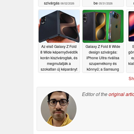
szivárgás
be
06/02/2026
05/31/2026
Az első Galaxy Z Fold
Galaxy Z Fold 8 Wide
S
8 Wide képernyővédők
design szivárgás:
gör
korán kiszivárogtak, és
iPhone Ultra riválisa
e
megmutatják a
szupervékony és
kia
szokatlan új képarányt
könnyű; a Samsung
nem hagyja, hogy a
05/24/2026
Sh
Apple győzzön
05/22/2026
Editor of the
original arti