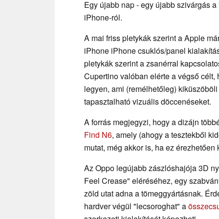
Egy újabb nap - egy újabb szivárgás a
iPhone-ról.
A mai friss pletykák szerint a Apple m
iPhone iPhone csuklós/panel kialakítá
pletykák szerint a zsanérral kapcsolato
Cupertino valóban elérte a végső célt, 
legyen, ami (remélhetőleg) kiküszöböl
tapasztalható vizuális döccenéseket.
A forrás megjegyzi, hogy a dizájn töb
Find N6
, amely (ahogy a tesztekből ki
mutat, még akkor is, ha ez érezhetően 
Az Oppo legújabb zászlóshajója 3D nyo
Feel Crease" eléréséhez, egy szabványt
zöld utat adna a tömeggyártásnak. Érde
hardver végül "lecsoroghat" a
összecs
szerkezeti kialakítását képezheti.