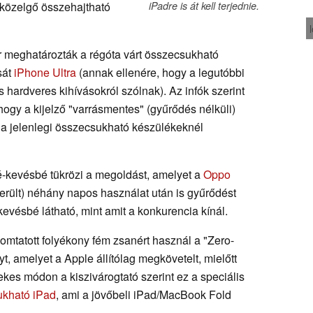
 közelgő összehajtható
iPadre is át kell terjednie.
ár meghatározták a régóta várt összecsukható
sát
iPhone Ultra
(annak ellenére, hogy a legutóbbi
s hardveres kihívásokról szólnak). Az infók szerint
hogy a kijelző "varrásmentes" (gyűrődés nélküli)
i a jelenlegi összecsukható készülékeknél
bé-kevésbé tükrözi a megoldást, amelyet a
Oppo
derült) néhány napos használat után is gyűrődést
kevésbé látható, mint amit a konkurencia kínál.
mtatott folyékony fém zsanért használ a "Zero-
, amelyet a Apple állítólag megkövetelt, mielőtt
kes módon a kiszivárogtató szerint ez a speciális
ukható iPad
, ami a jövőbeli iPad/MacBook Fold