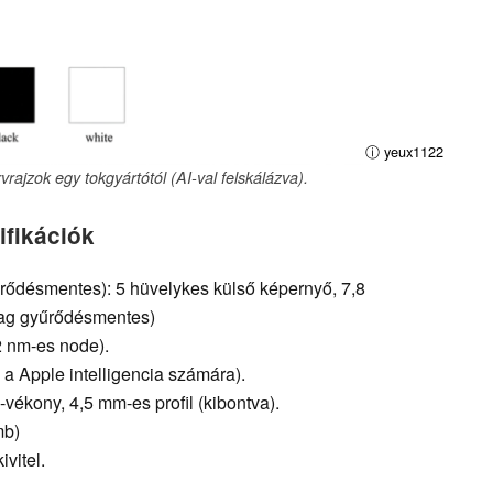
ⓘ yeux1122
vrajzok egy tokgyártótól (AI-val felskálázva).
ifikációk
yűrődésmentes): 5 hüvelykes külső képernyő, 7,8
lag gyűrődésmentes)
 nm-es node).
a Apple intelligencia számára).
a-vékony, 4,5 mm-es profil (kibontva).
mb)
vitel.