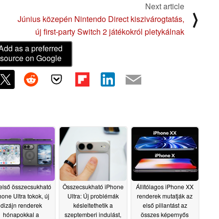
Next article
⟩
Június közepén Nintendo Direct kiszivárogtatás,
új first-party Switch 2 játékokról pletykálnak
Add as a preferred
source on Google
első összecsukható
Összecsukható iPhone
Állítólagos iPhone XX
hone Ultra tokok, új
Ultra: Új problémák
renderek mutatják az
dizájn renderek
késleltethetik a
első pillantást az
hónapokkal a
szeptemberi indulást,
összes képernyős