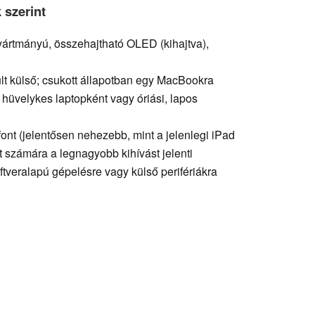
 szerint
yártmányú, összehajtható OLED (kihajtva),
lt külső; csukott állapotban egy MacBookra
13 hüvelykes laptopként vagy óriási, lapos
 font (jelentősen nehezebb, mint a jelenlegi iPad
t számára a legnagyobb kihívást jelenti
oftveralapú gépelésre vagy külső perifériákra