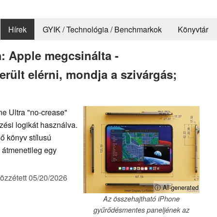
Hírek
GYIK / Technológia / Benchmarkok
Könyvtár
: Apple megcsinálta -
rült elérni, mondja a szivárgás;
ne Ultra "no-crease"
zési logikát használva.
ső könyv stílusú
l átmenetileg egy
özzétett
05/20/2026
ⓘ AI-generated
Az összehajtható iPhone
gyűrődésmentes paneljének az