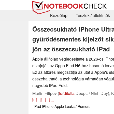
Kezdőlap
Tesztek / áttekintők
Összecsukható iPhone Ultra
gyűrődésmentes kijelzőt sike
jön az összecsukható iPad
Apple állítólag véglegesítette a 2026-os iPho
dizájnját, az Oppo Find N6-hoz hasonló terve
Ez az áttörés megtisztítja az utat a Apple's el
összehajtható, a technológia várhatóan végü
nagyobb iPad Fold.
Martin Filipov (
fordította
DeepL / Ninh Duy),
K
🇺🇸
🇩🇪
...
iPad
iPhone
Apple
Leaks / Rumors