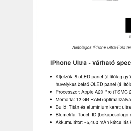
Állítólagos iPhone Ultra/Fold ter
iPhone Ultra - várható spec
Kijelzők: 5.oLED panel (állítólag g
hüvelykes belső OLED panel (állító
Processzor: Apple A20 Pro (TSMC 2
Memória: 12 GB RAM (optimalizálva 
Build: Titán és alumínium keret; ultr
Biometria: Touch ID (bekapcsológo
Akkumulátor: ~5,400 mAh kétcellás ki