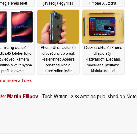
megjelenés előtt
javasolja egy friss
iPhone X utódra;
szivárgás a top tipster-
jelentős
05/28/2026
től
dizájnváltozásokat
05/27/2026
tipped
05/24/2026
amsung csúszó /
iPhone Ultra: Jelentős
Összecsukható iPhone
díthető telefon lehet
tervezési problémák
Ultra dizájn
gy egyedi kamera
késleltetheti Apple's
kiszivárgott: Elegáns,
lakítás a vékonyabb
összecsukható
moduláris, javítható
profilt
határozatlan időre,
kialakítás teszi
05/22/2026
mondja kiszivárgott
egyedivé a Apple's
ow more articles
info
"Fold"-ot
05/17/2026
05/07/2026
cle
:
Martin Filipov
- Tech Writer
- 228 articles published on No