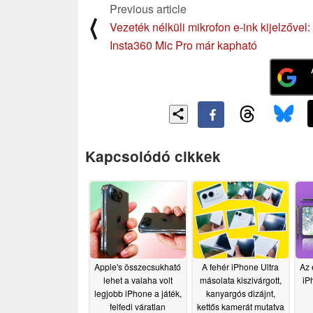
Previous article
⟨
Vezeték nélküli mikrofon e-ink kijelzővel:
Insta360 Mic Pro már kapható
Kapcsolódó cikkek
Apple's összecsukható
A fehér iPhone Ultra
Az 
lehet a valaha volt
másolata kiszivárgott,
iP
legjobb iPhone a játék,
kanyargós dizájnt,
felfedi váratlan
kettős kamerát mutatva