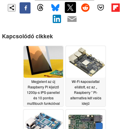
Kapcsolódó cikkek
Megjelent az új
Wi-Fi-kapcsolattal
Raspberry Pi kijelző
ellátott, ez az „
1200p-s IPS-panellel
Raspberry ” Pi-
és 10 pontos
alternatíva két valós
multitouch funkcióval
idejű
processzormaggal és
07/22/2026
két Gigabit LAN-
csatlakozóval
rendelkezik
07/05/2026