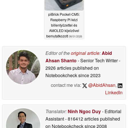
piBrick Pocket-CM5:
Raspberry Pi kézi
billentyűzettel és
AMOLED kijelzővel
bemutatkozott
06/01/2026
Editor of the
original article
:
Abid
Ahsan Shanto
- Senior Tech Writer
-
2926 articles published on
Notebookcheck
since 2023
contact me via:
@AbidAhsan
,
LinkedIn
Translator:
Ninh Ngoc Duy
- Editorial
Assistant
- 816412 articles published
on Notebookcheck
since 2008