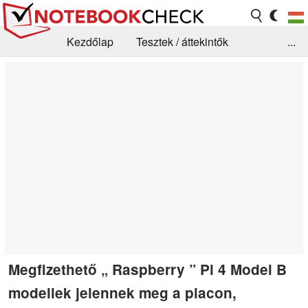
Kezdőlap
Tesztek / áttekintők
...
Hírek
GYIK / Technológia / Benchmarkok
Könyvtár
Kapcsolat
Megfizethető „ Raspberry ” Pi 4 Model B
modellek jelennek meg a piacon,