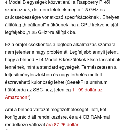
4 Model B egységek közvetlenül a Raspberry Pi-től
származnak, de „nem felelnek meg a 1,8 GHz-es
csúcssebességre vonatkozó specifikációknak”. Ehelyett
állítólag „hibátlanul” működnek, ha a CPU frekvenciáját
legfeljebb „1,25 GHz”-re állítják be.
Ez a órajel-csökkentés a legtöbb alkalmazás számára
nem jelentene nagy problémát. Legfeljebb annyit jelent,
hogy a binned Pi 4 Model B készülékek kissé lassabbak
lennének, mint a standard egységek. Természetesen a
teljesítménytesztekben és nagy terhelés mellett
észrevehető különbség lehet (GeeekPi alumínium
hűtőborda az SBC-hez, jelenleg
11,99 dollár az
Amazonon
).
Ami a binned változat megfizethetőségét illeti, két
konfiguráció áll rendelkezésre, és a 4 GB RAM-mal
rendelkező változat
ára 87,25 dollár
.