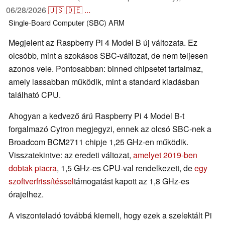
06/28/2026
🇺🇸
🇩🇪
...
Single-Board Computer (SBC)
ARM
Megjelent az Raspberry Pi 4 Model B új változata. Ez
olcsóbb, mint a szokásos SBC-változat, de nem teljesen
azonos vele. Pontosabban: binned chipsetet tartalmaz,
amely lassabban működik, mint a standard kiadásban
található CPU.
Ahogyan a kedvező árú Raspberry Pi 4 Model B-t
forgalmazó Cytron megjegyzi, ennek az olcsó SBC-nek a
Broadcom BCM2711 chipje 1,25 GHz-en működik.
Visszatekintve: az eredeti változat,
amelyet 2019-ben
dobtak piacra
, 1,5 GHz-es CPU-val rendelkezett, de
egy
szoftverfrissítéssel
támogatást kapott az 1,8 GHz-es
órajelhez.
A viszonteladó továbbá kiemeli, hogy ezek a szelektált Pi