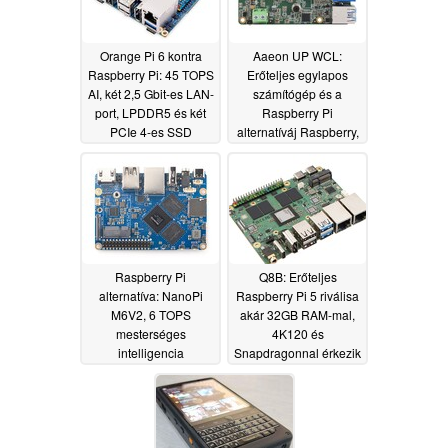
Orange Pi 6 kontra
Aaeon UP WCL:
Raspberry Pi: 45 TOPS
Erőteljes egylapos
AI, két 2,5 Gbit-es LAN-
számítógép és a
port, LPDDR5 és két
Raspberry Pi
PCIe 4-es SSD
alternatíváj Raspberry,
amely támogatja a
06/18/2026
Windows rendszert
06/17/2026
Raspberry Pi
Q8B: Erőteljes
alternatíva: NanoPi
Raspberry Pi 5 riválisa
M6V2, 6 TOPS
akár 32GB RAM-mal,
mesterséges
4K120 és
intelligencia
Snapdragonnal érkezik
teljesítménnyel, HDMI
06/04/2026
2.1 és M.2
csatlakozóval
06/14/2026