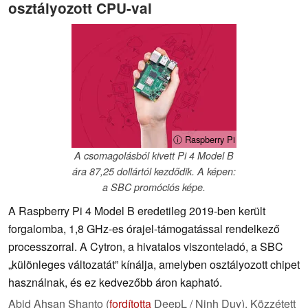
osztályozott CPU-val
ⓘ Raspberry Pi
A csomagolásból kivett Pi 4 Model B
ára 87,25 dollártól kezdődik. A képen:
a SBC promóciós képe.
A Raspberry Pi 4 Model B eredetileg 2019-ben került
forgalomba, 1,8 GHz-es órajel-támogatással rendelkező
processzorral. A Cytron, a hivatalos viszonteladó, a SBC
„különleges változatát” kínálja, amelyben osztályozott chipet
használnak, és ez kedvezőbb áron kapható.
Abid Ahsan Shanto (
fordította
DeepL / Ninh Duy),
Közzétett