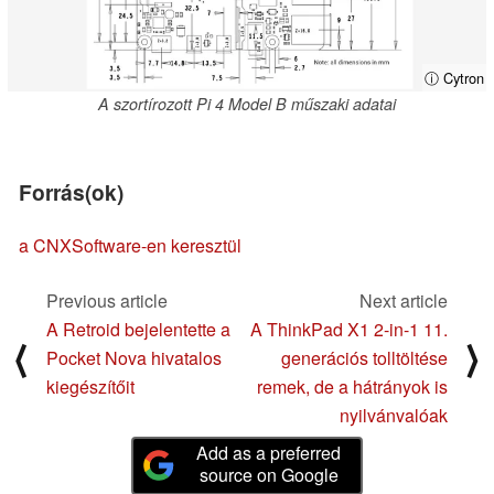
ⓘ Cytron
A szortírozott Pi 4 Model B műszaki adatai
Forrás(ok)
a CNXSoftware-en keresztül
Previous article
Next article
A Retroid bejelentette a
A ThinkPad X1 2-in-1 11.
⟨
⟩
Pocket Nova hivatalos
generációs tolltöltése
kiegészítőit
remek, de a hátrányok is
nyilvánvalóak
Add as a preferred
source on Google