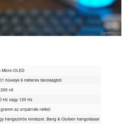
s Micro-OLED
201 hüvelyk 6 méteres távolságból
 200 nit
60 Hz vagy 120 Hz
 gramm az orrpárnák nélkül
gy hangszórós rendszer, Bang & Olufsen hangolással