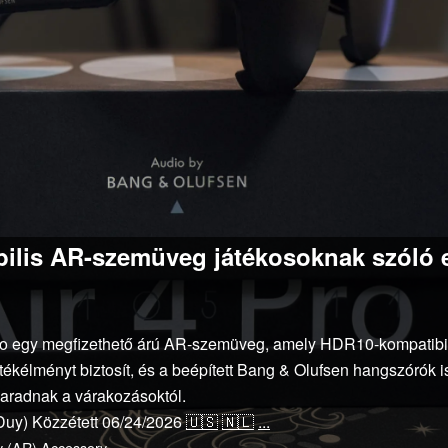
ilis AR-szemüveg játékosoknak szóló e
o egy megfizethető árú AR-szemüveg, amely HDR10-kompatibili
átékélményt biztosít, és a beépített Bang & Olufsen hangszórók
aradnak a várakozásoktól.
Duy)
Közzétett
06/24/2026
🇺🇸
🇳🇱
...
y (AR)
Accessory