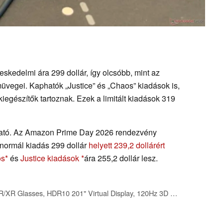
eskedelmi ára 299 dollár, így olcsóbb, mint az
üvegei. Kaphatók „Justice” és „Chaos” kiadások is,
egészítők tartoznak. Ezek a limitált kiadások 319
pható. Az Amazon Prime Day 2026 rendezvény
a normál kiadás 299 dollár
helyett 239,2 dollárért
os
és
Justice kiadások
ára 255,2 dollár lesz.
RayNeo Air 4 Pro AR/XR Glasses, HDR10 201" Virtual Display, 120Hz 3D Movie & Gaming Video Display, USB-C Plug & Play for iPhone 17/16/15, Android, Switch 2, PS5, Steam Deck