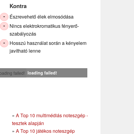
Kontra
Észrevehető élek elmosódása
-
Nincs elektrokromatikus fényerő-
-
szabályozás
Hosszú használat során a kényelem
-
javítható lenne
loading failed!
loading failed!
»
A Top 10 multimédiás noteszgép -
tesztek alapján
»
A Top 10 játékos noteszgép