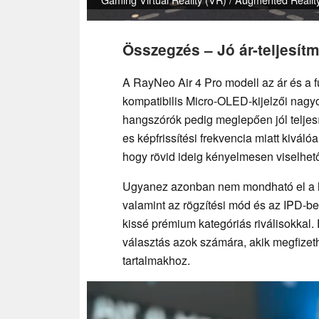
Összegzés – Jó ár-teljesí
A RayNeo Air 4 Pro modell az ár és a f
kompatibilis Micro-OLED-kijelzői nagyo
hangszórók pedig meglepően jól teljes
es képfrissítési frekvencia miatt kivál
hogy rövid ideig kényelmesen viselhet
Ugyanez azonban nem mondható el a h
valamint az rögzítési mód és az IPD-beá
kissé prémium kategóriás riválisokkal.
választás azok számára, akik megfize
tartalmakhoz.