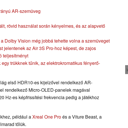
 arányú AR-szemüveg
t, rövid használat során kényelmes, és az alapvető
a Dolby Vision még jobbá tehette volna a szemüveget
t jelentenek az Air 3S Pro-hoz képest, de zajos
 teljesítményt
 egy trükknek tűnik, az elektrokromatikus fényerő-
világ első HDR10-es kijelzővel rendelkező AR-
ővel rendelkező Micro-OLED-panelek magával
20 Hz-es képfrissítési frekvencia pedig a játékhoz
khez, például a
Xreal One Pro
és a Viture Beast, a
lmarad tőlük.