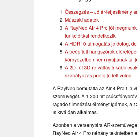
Összegzés – Jó ár-teljesítmény
Műszaki adatok
A RayNeo Air 4 Pro jól megmunkál
funkciókkal rendelkezik
A HDR10-támogatás jó dolog, de 
A beépített hangszórók előrelépés
környezetben nem nyújtanak túl jó
A 2D-ről 3D-re váltás inkább csak
szabályozás pedig jó lett volna
A RayNeo bemutatta az Air 4 Pro-t, a 
szemüvegét. A 1 200 nit csúcsfényer
ragadó filmnézési élményt ígérnek, a 1
is kiválóan alkalmas.
Azonban a versenytárs AR-szemüvege
RayNeo Air 4 Pro néhány tekintetben e