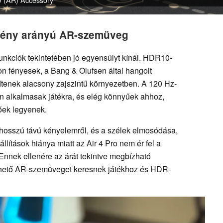
tmény arányú AR-szemüveg
unkciók tekintetében jó egyensúlyt kínál. HDR10-
n fényesek, a Bang & Olufsen által hangolt
ítenek alacsony zajszintű környezetben. A 120 Hz-
óan alkalmasak játékra, és elég könnyűek ahhoz,
őek legyenek.
osszú távú kényelemről, és a szélek elmosódása,
llítások hiánya miatt az Air 4 Pro nem ér fel a
 Ennek ellenére az árát tekintve megbízható
thető AR-szemüveget keresnek játékhoz és HDR-