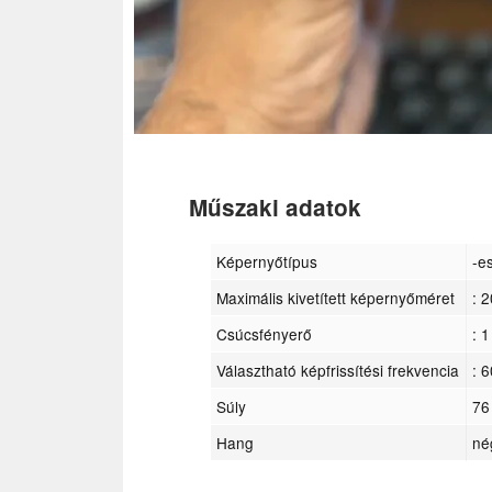
Műszaki adatok
Képernyőtípus
-e
Maximális kivetített képernyőméret
: 
Csúcsfényerő
: 1
Választható képfrissítési frekvencia
: 
Súly
76
Hang
né