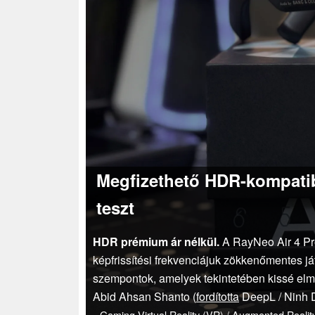
Megfizethető HDR-kompatib
teszt
HDR prémium ár nélkül.
A RayNeo Air 4 Pr
képfrissítési frekvenciájuk zökkenőmentes j
szempontok, amelyek tekintetében kissé elm
Abid Ahsan Shanto (
fordította
DeepL / Ninh 
Gaming
Virtual Reality (VR) / Augmented Realit