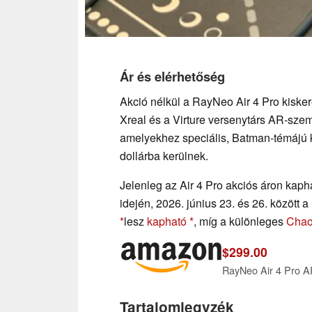
Ár és elérhetőség
Akció nélkül a RayNeo Air 4 Pro kisker
Xreal és a Virture versenytárs AR-szem
amelyekhez speciális, Batman-témájú ki
dollárba kerülnek.
Jelenleg az Air 4 Pro akciós áron ka
idején, 2026. június 23. és 26. között 
lesz
kapható
, míg a különleges
Cha
$299.00
Tartalomjegyzék