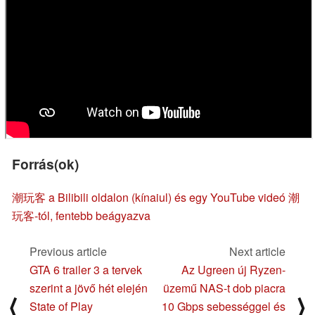
Forrás(ok)
潮玩客 a Bilibili oldalon (kínaiul) és egy YouTube videó 潮
玩客-tól, fentebb beágyazva
Previous article
Next article
GTA 6 trailer 3 a tervek
Az Ugreen új Ryzen-
szerint a jövő hét elején
üzemű NAS-t dob piacra
⟨
⟩
State of Play
10 Gbps sebességgel és