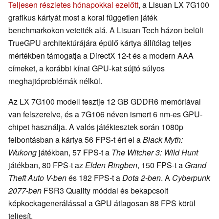
Teljesen részletes hónapokkal ezelőtt
, a Lisuan LX 7G100
grafikus kártyát most a korai független játék
benchmarkokon vetették alá. A Lisuan Tech házon belüli
TrueGPU architektúrájára épülő kártya állítólag teljes
mértékben támogatja a DirectX 12-t és a modern AAA
címeket, a korábbi kínai GPU-kat sújtó súlyos
meghajtóproblémák nélkül.
Az LX 7G100 modell tesztje 12 GB GDDR6 memóriával
van felszerelve, és a 7G106 néven ismert 6 nm-es GPU-
chipet használja. A valós játéktesztek során 1080p
felbontásban a kártya 56 FPS-t ért el a
Black Myth:
Wukong
játékban, 57 FPS-t a
The Witcher 3: Wild Hunt
játékban, 80 FPS-t az
Elden Ringben
, 150 FPS-t a
Grand
Theft Auto V-ben
és 182 FPS-t a
Dota 2-ben
. A
Cyberpunk
2077-ben
FSR3 Quality móddal és bekapcsolt
képkockagenerálással a GPU átlagosan 88 FPS körül
teljesít.