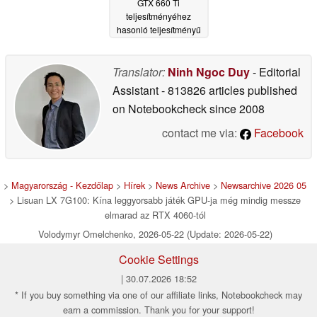
GTX 660 Ti
teljesítményéhez
hasonló teljesítményű
csizma
06/26/2025
Translator:
Ninh Ngoc Duy
- Editorial
Assistant
- 813826 articles published
on Notebookcheck
since 2008
contact me via:
Facebook
>
Magyarország - Kezdőlap
>
Hírek
>
News Archive
>
Newsarchive 2026 05
> Lisuan LX 7G100: Kína leggyorsabb játék GPU-ja még mindig messze
elmarad az RTX 4060-tól
Volodymyr Omelchenko, 2026-05-22 (Update: 2026-05-22)
Cookie Settings
| 30.07.2026 18:52
* If you buy something via one of our affiliate links, Notebookcheck may
earn a commission. Thank you for your support!