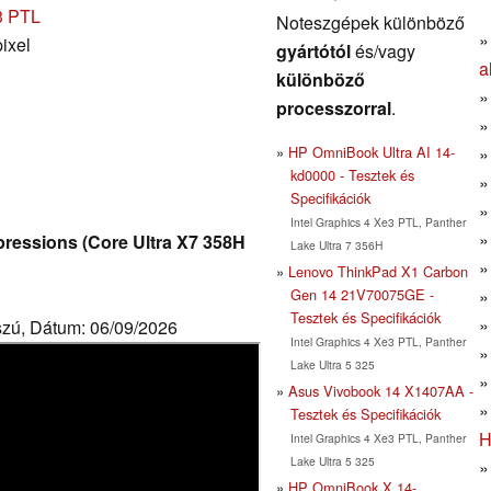
e3 PTL
Noteszgépek különböző
ixel
gyártótól
és/vagy
a
különböző
processzorral
.
HP OmniBook Ultra AI 14-
kd0000 - Tesztek és
Specifikációk
Intel Graphics 4 Xe3 PTL, Panther
ressions (Core Ultra X7 358H
Lake Ultra 7 356H
Lenovo ThinkPad X1 Carbon
Gen 14 21V70075GE -
Tesztek és Specifikációk
szú, Dátum: 06/09/2026
Intel Graphics 4 Xe3 PTL, Panther
Lake Ultra 5 325
Asus Vivobook 14 X1407AA -
Tesztek és Specifikációk
H
Intel Graphics 4 Xe3 PTL, Panther
Lake Ultra 5 325
HP OmniBook X 14-