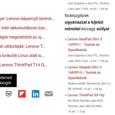
Intel Graphics 4 Xe3 PTL, Panther
Lake Ultra 7 355, 16.00", 1.65 kg
Noteszgépek
e: Lenovo képernyő leminő...
ugyanazzal a kijelző
Intel akkumulátoros üze...
mérettel
és/vagy
súllyal
égre megoldódott az új...
Lenovo IdeaPad Slim 3
14IPH11 - Tesztek és
 változtatás: Lenovo T...
Specifikációk
unkciók Linux alatt is...
Intel Graphics 2 Xe3 PTL, Panther
Lake Ultra 5 322, 14.00", 1.29 kg
: Lenovo ThinkPad T14 G...
Lenovo Ideapad Slim 3
16ARP10 - Tesztek és
eferred
Specifikációk
Google
Radeon 660M, Rembrandt (Zen 3+)
R5 7535HS, 15.30", 1.59 kg
Lenovo ThinkPad X9-15p
Arc B390 Panther Lake iGPU,
Panther Lake Ultra X9 388H,
15.30", 1.5 kg