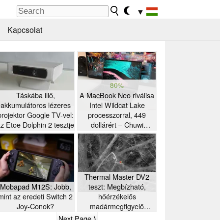
▼
Kapcsolat
80%
Táskába illő,
A MacBook Neo riválisa
akkumulátoros lézeres
Intel Wildcat Lake
projektor Google TV-vel:
processzorral, 449
z Etoe Dolphin 2 tesztje
dollárért – Chuwi
UniBook laptop teszt
Thermal Master DV2
Mobapad M12S: Jobb,
teszt: Megbízható,
mint az eredeti Switch 2
hőérzékelős
Joy-Conok?
madármegfigyelő
kamera 5 hüvelykes
Next Page ⟩