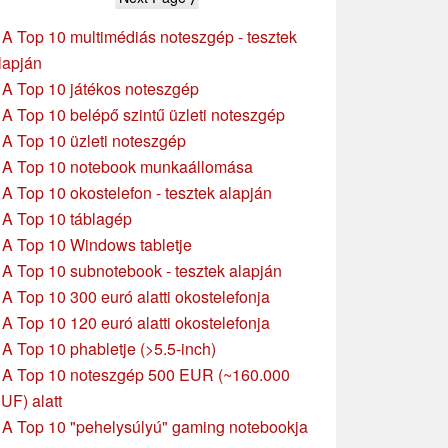
érintőképernyővel
»
A Top 10 multimédiás noteszgép - tesztek
lapján
»
A Top 10 játékos noteszgép
»
A Top 10 belépő szintű üzleti noteszgép
»
A Top 10 üzleti noteszgép
»
A Top 10 notebook munkaállomása
»
A Top 10 okostelefon - tesztek alapján
»
A Top 10 táblagép
»
A Top 10 Windows tabletje
»
A Top 10 subnotebook - tesztek alapján
»
A Top 10 300 euró alatti okostelefonja
»
A Top 10 120 euró alatti okostelefonja
»
A Top 10 phabletje (>5.5-inch)
»
A Top 10 noteszgép 500 EUR (~160.000
UF) alatt
»
A Top 10 "pehelysúlyú" gaming notebookja