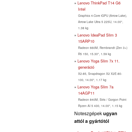
Lenovo ThinkPad T14 G6
Intel
Graphics 4-Core iGPU (Arrow Lake),
Arrow Lake Ultra 5 225U, 14.00",
1.38 kg
Lenovo IdeaPad Slim 3
15ARP10
Radeon 660M, Rembrandt (Zen 3+)
R5 150, 15.30", 1.59 kg
Lenovo Yoga Slim 7x 11.
generáció
X2-85, Snapdragon X2 X2E-80-
100, 14.00", 1.17 kg
Lenovo Yoga Slim 7a
14AGP11
Radeon 840M, Strix / Gorgon Point
Ryzen AI 5 430, 14.00", 1.15 kg
Noteszgépek
ugyan
attól a gyártótól