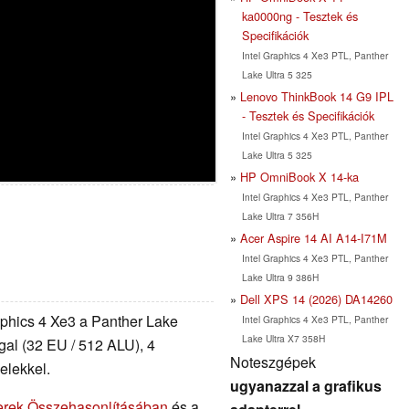
ka0000ng - Tesztek és
Specifikációk
Intel Graphics 4 Xe3 PTL, Panther
Lake Ultra 5 325
Lenovo ThinkBook 14 G9 IPL
- Tesztek és Specifikációk
Intel Graphics 4 Xe3 PTL, Panther
Lake Ultra 5 325
HP OmniBook X 14-ka
Intel Graphics 4 Xe3 PTL, Panther
Lake Ultra 7 356H
Acer Aspire 14 AI A14-I71M
Intel Graphics 4 Xe3 PTL, Panther
Lake Ultra 9 386H
Dell XPS 14 (2026) DA14260
raphics 4 Xe3 a Panther Lake
Intel Graphics 4 Xe3 PTL, Panther
Lake Ultra X7 358H
gal (32 EU / 512 ALU), 4
Noteszgépek
elekkel.
ugyanazzal a grafikus
erek Összehasonlításában
és a