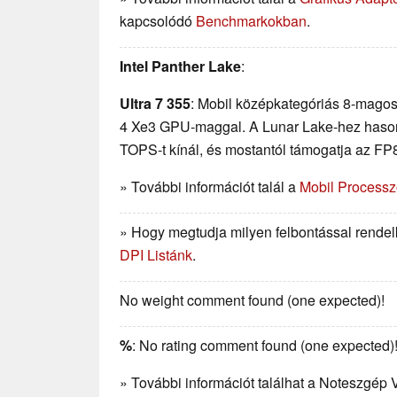
kapcsolódó
Benchmarkokban
.
Intel Panther Lake
:
Ultra 7 355
: Mobil középkategóriás 8-mago
4 Xe3 GPU-maggal. A Lunar Lake-hez hason
TOPS-t kínál, és mostantól támogatja az FP8
» További információt talál a
Mobil Processz
» Hogy megtudja milyen felbontással rendelk
DPI Listánk
.
No weight comment found (one expected)!
%
: No rating comment found (one expected)
» További információt találhat a Noteszgép