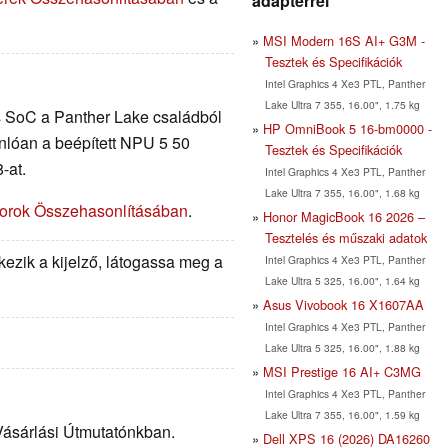
adapterrel
MSI Modern 16S AI+ G3M -
Tesztek és Specifikációk
Intel Graphics 4 Xe3 PTL, Panther
Lake Ultra 7 355, 16.00", 1.75 kg
s SoC a Panther Lake családból
HP OmniBook 5 16-bm0000 -
lóan a beépített NPU 5 50
Tesztek és Specifikációk
-at.
Intel Graphics 4 Xe3 PTL, Panther
Lake Ultra 7 355, 16.00", 1.68 kg
orok Összehasonlításában
.
Honor MagicBook 16 2026 –
Tesztelés és műszaki adatok
ezik a kijelző, látogassa meg a
Intel Graphics 4 Xe3 PTL, Panther
Lake Ultra 5 325, 16.00", 1.64 kg
Asus Vivobook 16 X1607AA
Intel Graphics 4 Xe3 PTL, Panther
Lake Ultra 5 325, 16.00", 1.88 kg
MSI Prestige 16 AI+ C3MG
!
Intel Graphics 4 Xe3 PTL, Panther
Lake Ultra 7 355, 16.00", 1.59 kg
 Vásárlási Útmutatónkban.
Dell XPS 16 (2026) DA16260