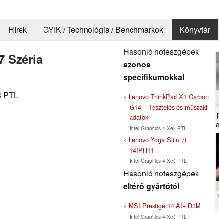
Hírek
GYIK / Technológia / Benchmarkok
Könyvtár
Hasonló noteszgépek
 Széria
azonos
specifikumokkal
e3 PTL
Lenovo ThinkPad X1 Carbon
G14 – Tesztelés és műszaki
adatok
a
Intel Graphics 4 Xe3 PTL
Lenovo Yoga Slim 7i
14IPH11
Intel Graphics 4 Xe3 PTL
Hasonló noteszgépek
eltérő gyártótól
MSI Prestige 14 AI+ D3M
Intel Graphics 4 Xe3 PTL