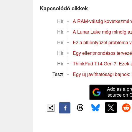
Kapcsolódó cikkek
Hír
•
A RAM-válság következmény
|
Hír
•
A Lunar Lake még mindig az 
|
Hír
•
Ez a billentyűzet probléma v
|
Hír
•
Egy ellentmondásos tervezési
|
Hír
•
ThinkPad T14 Gen 7: Ezek a f
|
Teszt
•
Egy új javíthatósági bajnok
Add as a pr
source on 