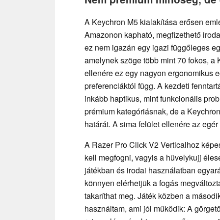
A Keychron M5 kialakítása erősen emlék
Amazonon kapható, megfizethető iroda
ez nem igazán egy igazi függőleges eg
amelynek szöge több mint 70 fokos, a
ellenére ez egy nagyon ergonomikus e
preferenciáktól függ. A kezdeti fenntar
inkább haptikus, mint funkcionális pro
prémium kategóriásnak, de a Keychron 
határát. A sima felület ellenére az egé
A Razer Pro Click V2 Verticalhoz képe
kell megfogni, vagyis a hüvelykujj éle
játékban és irodai használatban egyarán
könnyen elérhetjük a fogás megváltozt
takaríthat meg. Játék közben a másodi
használtam, ami jól működik: A görgető