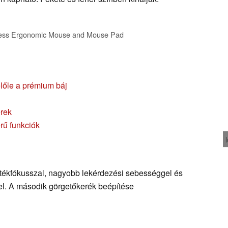
ess Ergonomic Mouse and Mouse Pad
lőle a prémium báj
erek
ű funkciók
tékfókusszal, nagyobb lekérdezési sebességgel és
vel. A második görgetőkerék beépítése