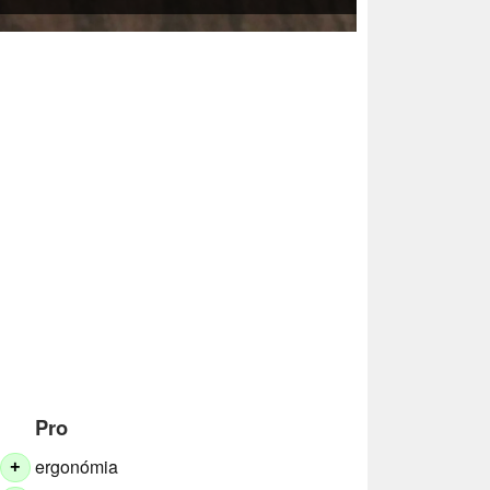
Pro
ergonómia
+