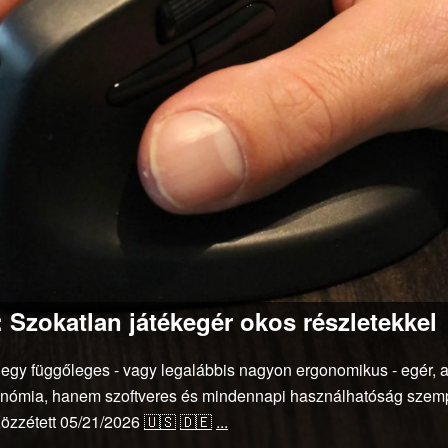
 Szokatlan játékegér okos részletekkel
gy függőleges - vagy legalábbis nagyon ergonomikus - egér, ame
nómia, hanem szoftveres és mindennapi használhatóság szempon
özzétett
05/21/2026
🇺🇸
🇩🇪
...