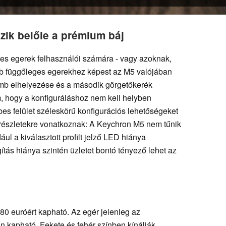
zik belőle a prémium báj
es egerek felhasználói számára - vagy azoknak,
bb függőleges egerekhez képest az M5 valójában
gomb elhelyezése és a második görgetőkerék
m, hogy a konfiguráláshoz nem kell helyben
bes felület széleskörű konfigurációs lehetőségeket
 részletekre vonatkoznak: A Keychron M5 nem tűnik
l a kiválasztott profilt jelző LED hiánya
ítás hiánya szintén üzletet bontó tényező lehet az
80 euróért kapható. Az egér jelenleg az
 kapható. Fekete és fehér színben kínálják.