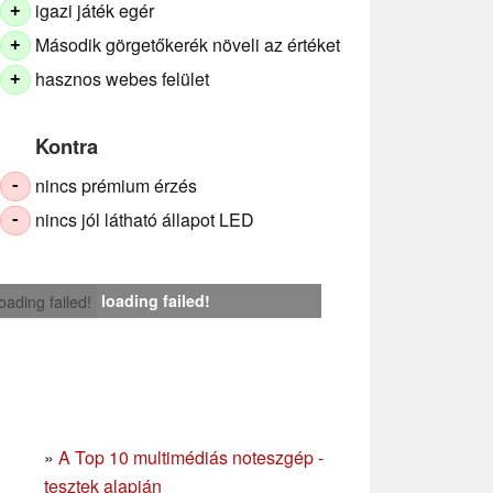
igazi játék egér
+
Második görgetőkerék növeli az értéket
+
hasznos webes felület
+
Kontra
nincs prémium érzés
-
nincs jól látható állapot LED
-
loading failed!
loading failed!
»
A Top 10 multimédiás noteszgép -
tesztek alapján