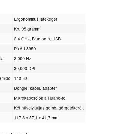
Ergonomikus játékegér
Kb. 95 gramm
2,4 GHz, Bluetooth, USB
PixArt 3950
ia
8,000 Hz
30,000 DPI
zemidő
140 Hz
Dongle, kábel, adapter
Mikrokapcsolók a Huano-tól
Két hüvelykujjas gomb, görgetőkerék
117,8 x 87,1 x 41,7 mm