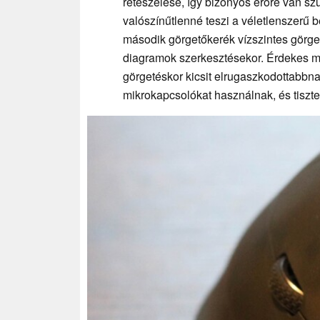
reteszelése, így bizonyos erőre van sz
valószínűtlenné teszi a véletlenszerű 
második görgetőkerék vízszintes görge
diagramok szerkesztésekor. Érdekes m
görgetéskor kicsit elrugaszkodottabbna
mikrokapcsolókat használnak, és tiszte