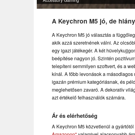
A Keychron M5 jó, de hiány
A Keychron M5 jó választás a függőleg
akik azzá szeretnének válni. Az olcsó
egy igazi játékegér. A két hüvelykujj
beépítése nagyon jó. Szintén pozitívu
telepíteni semmilyen szoftvert, és a we
kínál. A főbb levonások a másodlagos
igazán prémium kategóriásnak, és példáu
meglehetősen zavaró. A dekoratív világ
azt értékelő felhasználók számára.
Ár és elérhetőség
A Keychron M5 közvetlenül a gyártótól 
Amazonon
valamivel alacsonyabb áron