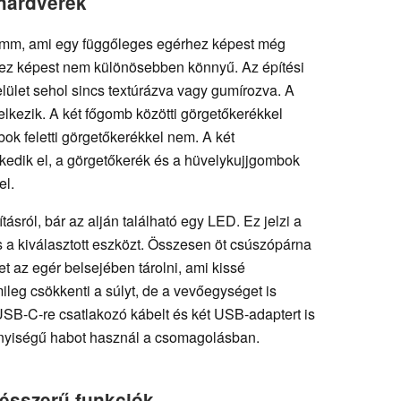
 hardverek
amm, ami egy függőleges egérhez képest még
hez képest nem különösebben könnyű. Az építési
elület sehol sincs textúrázva vagy gumírozva. A
lkezik. A két főgomb közötti görgetőkerékkel
bok feletti görgetőkerékkel nem. A két
edik el, a görgetőkerék és a hüvelykujjgombok
el.
ásról, bár az alján található egy LED. Ez jelzi a
s a kiválasztott eszközt. Összesen öt csúszópárna
 az egér belsejében tárolni, ami kissé
eg csökkenti a súlyt, de a vevőegységet is
SB-C-re csatlakozó kábelt és két USB-adaptert is
nyiségű habot használ a csomagolásban.
ésszerű funkciók