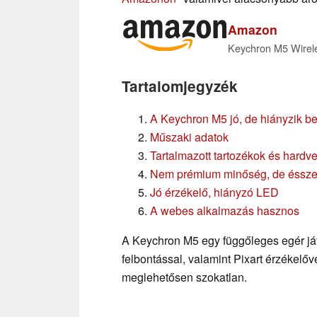
Amazon
Keychron M5 Wirel
Tartalomjegyzék
A Keychron M5 jó, de hiányzik be
Műszaki adatok
Tartalmazott tartozékok és hardv
Nem prémium minőség, de ésszer
Jó érzékelő, hiányzó LED
A webes alkalmazás hasznos
A Keychron M5 egy függőleges egér já
felbontással, valamint Pixart érzékelő
meglehetősen szokatlan.