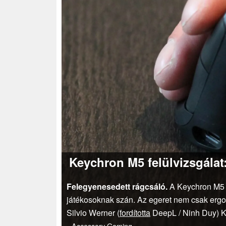
Keychron M5 felülvizsgálat:
Felegyenesedett rágcsáló.
A Keychron M5 e
játékosoknak szán. Az egeret nem csak ergo
Silvio Werner (
fordította
DeepL / Ninh Duy)
K
Accessory
Gaming