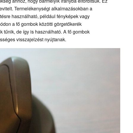
ükség ahhoz, hogy bármelyik irányba elfordítsuk. Ez
bevitelt. Termelékenységi alkalmazásokban a
tésre használható, például fényképek vagy
ódon a fő gombok közötti görgetőkerék
k tűnik, de így is használható. A fő gombok
sséges visszajelzést nyújtanak.