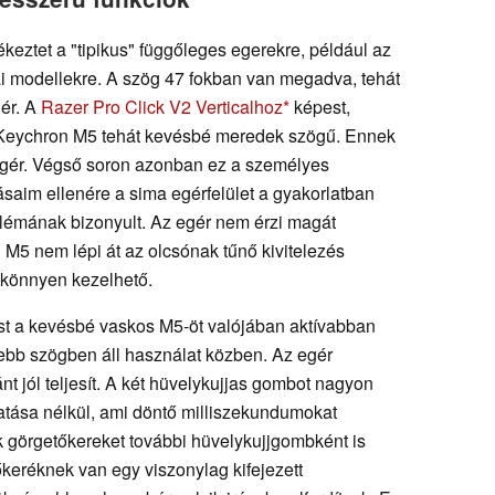
eztet a "tipikus" függőleges egerekre, például az
i modellekre. A szög 47 fokban van megadva, tehát
ér. A
Razer Pro Click V2 Verticalhoz
képest,
 Keychron M5 tehát kevésbé meredek szögű. Ennek
gér. Végső soron azonban ez a személyes
tásaim ellenére a sima egérfelület a gyakorlatban
blémának bizonyult. Az egér nem érzi magát
M5 nem lépi át az olcsónak tűnő kivitelezés
r könnyen kezelhető.
st a kevésbé vaskos M5-öt valójában aktívabban
sebb szögben áll használat közben. Az egér
t jól teljesít. A két hüvelykujjas gombot nagyon
atása nélkül, ami döntő milliszekundumokat
k görgetőkereket további hüvelykujjgombként is
keréknek van egy viszonylag kifejezett