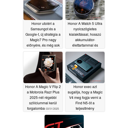
Honor utoléri a
Honor A Watch 5 Ultra
Samsungot és a
nyolcszögletes
Google-t, új stratégia a
kialakítással, hosszú
Magic7 Pro nagy
akkumulátor-
előnyére, és még sok
élettartammal és
minden más
azonnali EKG-
03/03/2025
olvasással debütál
03/02/2025
Honor A Magic V Flip 2
Honor exec azt
a Motorola Razr Plus
sugallja, hogy a Magic
2025-nél régebbi
V4 meg fogja verni a
szilíciummal kerül
Find N5-öt a
forgalomba
teljesítmény
03/01/2025
tekintetében
02/27/2025