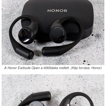
A Honor Earbuds Open a töltőtáska mellett. (Kép forrása: Honor)