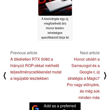
A kiszivárgás egy új,
megfizethető árú
Honor telefon
lehetséges
specifikációit tárja fel
Snapdragon 8 Elite-tel
02/27/2025
Previous article
Next article
A tökéletlen RTX 5080 a
Honor utoléri a
hiányzó ROP-okkal mérhető
Samsungot és a
teljesítménycsökkenést mutat
Google-t, új
⟨
⟩
a legújabb tesztekben
stratégia a Magic7
Pro nagy előnyére,
és még sok
minden más
Add as a preferred