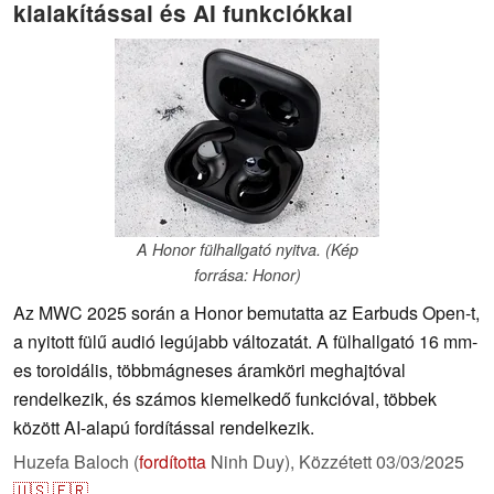
kialakítással és AI funkciókkal
A Honor fülhallgató nyitva. (Kép
forrása: Honor)
Az MWC 2025 során a Honor bemutatta az Earbuds Open-t,
a nyitott fülű audió legújabb változatát. A fülhallgató 16 mm-
es toroidális, többmágneses áramköri meghajtóval
rendelkezik, és számos kiemelkedő funkcióval, többek
között AI-alapú fordítással rendelkezik.
Huzefa Baloch (
fordította
Ninh Duy),
Közzétett
03/03/2025
🇺🇸
🇫🇷
...