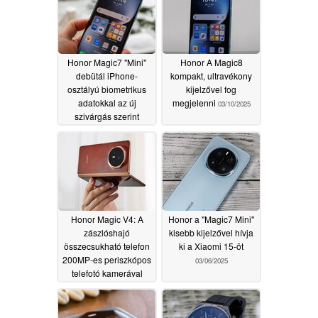
Honor Magic7 "Mini"
Honor A Magic8
debütál iPhone-
kompakt, ultravékony
osztályú biometrikus
kijelzővel fog
adatokkal az új
megjelenni
03/10/2025
szivárgás szerint
03/17/2025
Honor Magic V4: A
Honor a "Magic7 Mini"
zászlóshajó
kisebb kijelzővel hívja
összecsukható telefon
ki a Xiaomi 15-öt
200MP-es periszkópos
03/06/2025
telefotó kamerával
rendelkezik majd
03/07/2025