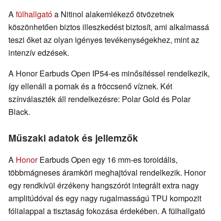
A
fülhallgató
a Nitinol alakemlékező ötvözetnek
köszönhetően biztos illeszkedést biztosít, ami alkalmassá
teszi őket az olyan igényes tevékenységekhez, mint az
intenzív edzések.
A Honor Earbuds Open IP54-es minősítéssel rendelkezik,
így ellenáll a pornak és a fröccsenő víznek. Két
színválaszték áll rendelkezésre: Polar Gold és Polar
Black.
Műszaki adatok és jellemzők
A
Honor
Earbuds Open egy 16 mm-es toroidális,
többmágneses áramköri meghajtóval rendelkezik. Honor
egy rendkívül érzékeny hangszórót integrált extra nagy
amplitúdóval és egy nagy rugalmasságú TPU kompozit
fólialappal a tisztaság fokozása érdekében. A fülhallgató