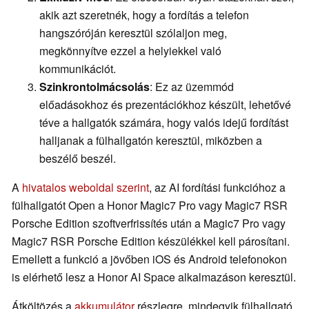
akik azt szeretnék, hogy a fordítás a telefon
hangszóróján keresztül szólaljon meg,
megkönnyítve ezzel a helyiekkel való
kommunikációt.
Szinkrontolmácsolás
: Ez az üzemmód
előadásokhoz és prezentációkhoz készült, lehetővé
téve a hallgatók számára, hogy valós idejű fordítást
halljanak a fülhallgatón keresztül, miközben a
beszélő beszél.
A
hivatalos weboldal szerint
, az AI fordítási funkcióhoz a
fülhallgatót Open a Honor Magic7 Pro vagy Magic7 RSR
Porsche Edition szoftverfrissítés után a Magic7 Pro vagy
Magic7 RSR Porsche Edition készülékkel kell párosítani.
Emellett a funkció a jövőben iOS és Android telefonokon
is elérhető lesz a Honor AI Space alkalmazáson keresztül.
Átköltözés a
akkumulátor
részlegre, mindegyik fülhallgató