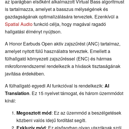
az iparágban elsőként alkalmazott Virtual Bass algoritmust
is tartalmazza, amelyet a basszus mélységének és
gazdagságának optimalizálására terveztek. Ezenkívül a
Spatial Audio
funkció célja, hogy magával ragadó
hallgatási élményt nyújtson.
A Honor Earbuds Open aktív zajszűrést (ANC) tartalmaz,
amelyet nyitott fülű használatra terveztek. Emellett a
fülhallgató környezeti zajszűréssel (ENC) és hármas
mikrofonrendszerrel rendelkezik a hívások tisztaságának
javítása érdekében.
A fülhallgató egyedi AI funkcióval is rendelkezik:
AI
Translation
. Ez 15 nyelvet támogat, és három üzemmódot
kínál:
Megosztott mód
: Ez az üzemmód a beszélgetések
közbeni valós idejű fordítást segíti.
Exkluzív mód
: Ez elsősorban olyan utazóknak szól,