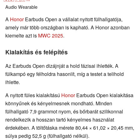
Audio
Wearable
A
Honor
Earbuds Open a vállalat nyitott fülhallgatója,
amely már több országban is kapható. A Honor azonban
kiemelte azt is
MWC 2025
.
Kialakítás és felépítés
Az Earbuds Open dizájnját a hold fázisai ihlették. A
fülkampó egy félholdra hasonlít, míg a testet a telihold
ihlette.
A nyitott füles kialakítású
Honor
Earbuds Open kialakítása
könnyűnek és kényelmesnek mondható. Minden
fülhallgató 7,9 grammot nyom, és bőrbarát szilikonnal
rendelkezik a hosszan tartó kényelmes használat
érdekében. A töltőtáska mérete 80,44 × 61,02 × 20,45 mm,
súlya pedig 52,5 g (fülhallgató nélkül).