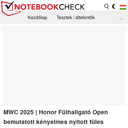
Kezdőlap
Tesztek / áttekintők
...
Hírek
GYIK / Technológia / Benchmarkok
Könyvtár
Kapcsolat
MWC 2025 | Honor Fülhallgató Open
bemutatott kényelmes nyitott füles