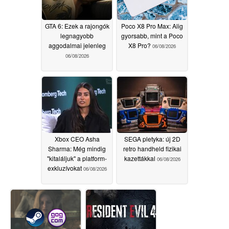
GTA 6: Ezek a rajongók
Poco X8 Pro Max: Alig
legnagyobb
gyorsabb, mint a Poco
aggodalmai jelenleg
X8 Pro?
06/08/2026
06/08/2026
Xbox CEO Asha
SEGA pletyka: új 2D
Sharma: Még mindig
retro handheld fizikai
"kitaláljuk" a platform-
kazettákkal
06/08/2026
exkluzívokat
06/08/2026