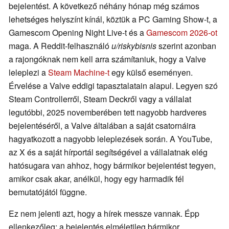
bejelentést. A következő néhány hónap még számos
lehetséges helyszínt kínál, köztük a PC Gaming Show-t, a
Gamescom Opening Night Live-t és a
Gamescom 2026-ot
maga. A Reddit-felhasználó
u/riskybisnis
szerint azonban
a rajongóknak nem kell arra számítaniuk, hogy a Valve
leleplezi a
Steam Machine-t
egy külső eseményen.
Érvelése a Valve eddigi tapasztalatain alapul. Legyen szó
Steam Controllerről, Steam Deckről vagy a vállalat
legutóbbi, 2025 novemberében tett nagyobb hardveres
bejelentéséről, a Valve általában a saját csatornáira
hagyatkozott a nagyobb leleplezések során. A YouTube,
az X és a saját hírportál segítségével a vállalatnak elég
hatósugara van ahhoz, hogy bármikor bejelentést tegyen,
amikor csak akar, anélkül, hogy egy harmadik fél
bemutatójától függne.
Ez nem jelenti azt, hogy a hírek messze vannak. Épp
ellenkezőleg: a bejelentés elméletileg bármikor