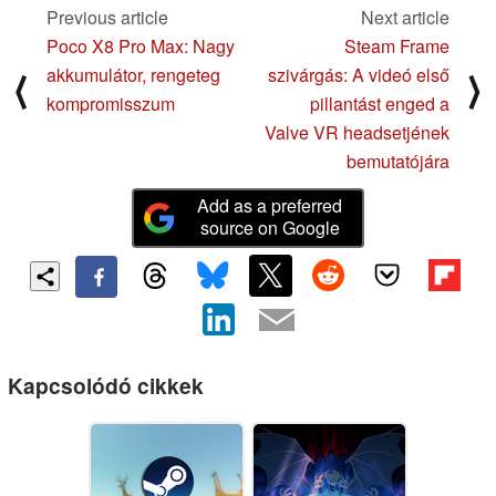
Previous article
Next article
Poco X8 Pro Max: Nagy
Steam Frame
akkumulátor, rengeteg
szivárgás: A videó első
⟨
⟩
kompromisszum
pillantást enged a
Valve VR headsetjének
bemutatójára
Add as a preferred
source on Google
Kapcsolódó cikkek