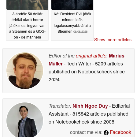
Ajándék: 50 dollár
Két Resident Evil játék
értékű akció-horror
minden idők
játék most ingyen van
legalacsonyabb árai a
a Steamen és a GOG-
Steamen
06/08/2026
on - de már nem
Show more articles
sokáig
06/08/2026
Editor of the
original article
:
Marius
Müller
- Tech Writer
- 5209 articles
published on Notebookcheck
since
2024
Translator:
Ninh Ngoc Duy
- Editorial
Assistant
- 815842 articles published
on Notebookcheck
since 2008
contact me via:
Facebook