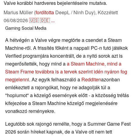
Valve korábbi hardveres bejelentéseire mutatva.
Marius Müller (
fordította
DeepL / Ninh Duy),
Közzétett
06/08/2026
🇺🇸
🇩🇪
...
Gaming
Social Media
A hétvégén a Valve végre megtörte a csendet a Steam
Machine-ről. A frissítés főként a nappali PC-n futó játékok
Verified programjára koncentrált, de a nyitó sorok azt is
megerősítették, hogy mind a
a Steam Machine, mind a
Steam Frame továbbra is a tervek szerint idén nyáron fog
megjelenni
. Az egyik felhasználó a
Redditen
azonban
emlékezteti a rajongókat, hogy ne adagolják túl a
"hopiumot" a közelgő események előtt - a közösség tréfás
kifejezése a Steam Machine közelgő megjelenésére
vonatkozó reményekre.
Legutóbb sok rajongó remélte, hogy a Summer Game Fest
2026 során híreket kapnak, de a Valve ott nem tett