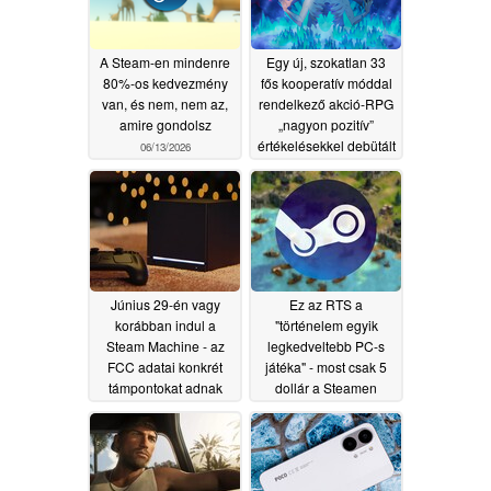
A Steam-en mindenre
Egy új, szokatlan 33
80%-os kedvezmény
fős kooperatív móddal
van, és nem, nem az,
rendelkező akció-RPG
amire gondolsz
„nagyon pozitív”
értékelésekkel debütált
06/13/2026
a Steam-en, 33%-os
bevezető
kedvezménnyel
06/12/2026
Június 29-én vagy
Ez az RTS a
korábban indul a
"történelem egyik
Steam Machine - az
legkedveltebb PC-s
FCC adatai konkrét
játéka" - most csak 5
támpontokat adnak
dollár a Steamen
06/09/2026
06/08/2026