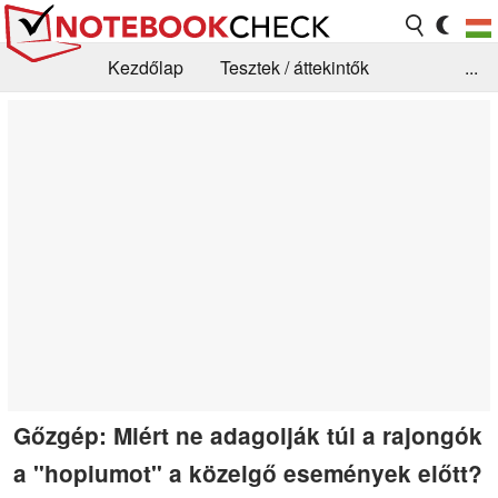
Kezdőlap
Tesztek / áttekintők
...
Hírek
GYIK / Technológia / Benchmarkok
Könyvtár
Kapcsolat
Gőzgép: Miért ne adagolják túl a rajongók
a "hopiumot" a közelgő események előtt?