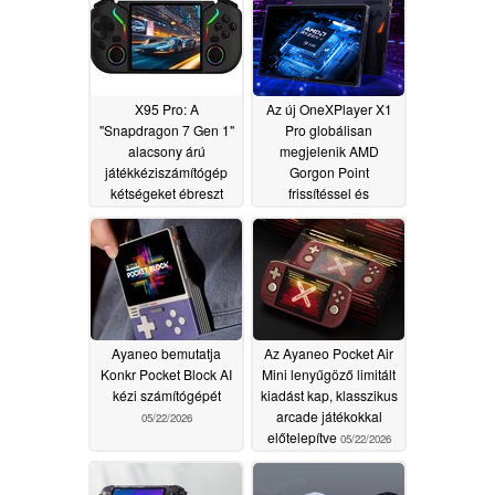
X95 Pro: A
Az új OneXPlayer X1
"Snapdragon 7 Gen 1"
Pro globálisan
alacsony árú
megjelenik AMD
játékkéziszámítógép
Gorgon Point
kétségeket ébreszt
frissítéssel és
OCuLinkkel
06/09/2026
05/22/2026
Ayaneo bemutatja
Az Ayaneo Pocket Air
Konkr Pocket Block AI
Mini lenyűgöző limitált
kézi számítógépét
kiadást kap, klasszikus
arcade játékokkal
05/22/2026
előtelepítve
05/22/2026