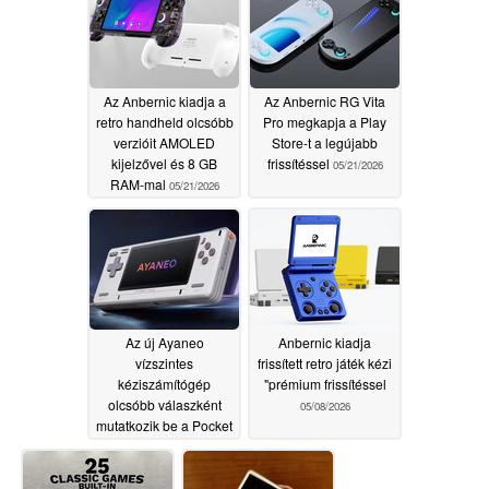
Az Anbernic kiadja a
Az Anbernic RG Vita
retro handheld olcsóbb
Pro megkapja a Play
verzióit AMOLED
Store-t a legújabb
kijelzővel és 8 GB
frissítéssel
05/21/2026
RAM-mal
05/21/2026
Az új Ayaneo
Anbernic kiadja
vízszintes
frissített retro játék kézi
kéziszámítógép
"prémium frissítéssel
olcsóbb válaszként
05/08/2026
mutatkozik be a Pocket
Micro Classic-ra
05/20/2026