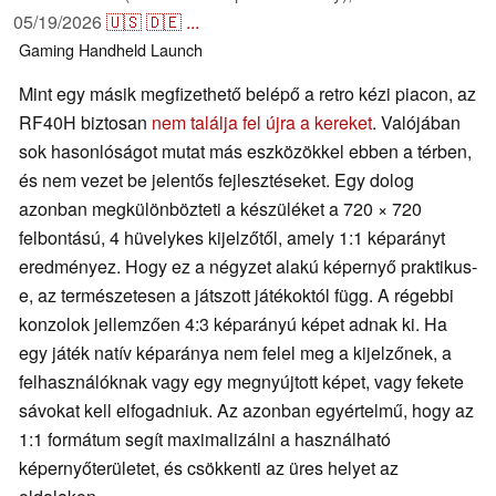
05/19/2026
🇺🇸
🇩🇪
...
Gaming
Handheld
Launch
Mint egy másik megfizethető belépő a retro kézi piacon, az
RF40H biztosan
nem találja fel újra a kereket
. Valójában
sok hasonlóságot mutat más eszközökkel ebben a térben,
és nem vezet be jelentős fejlesztéseket. Egy dolog
azonban megkülönbözteti a készüléket a 720 × 720
felbontású, 4 hüvelykes kijelzőtől, amely 1:1 képarányt
eredményez. Hogy ez a négyzet alakú képernyő praktikus-
e, az természetesen a játszott játékoktól függ. A régebbi
konzolok jellemzően 4:3 képarányú képet adnak ki. Ha
egy játék natív képaránya nem felel meg a kijelzőnek, a
felhasználóknak vagy egy megnyújtott képet, vagy fekete
sávokat kell elfogadniuk. Az azonban egyértelmű, hogy az
1:1 formátum segít maximalizálni a használható
képernyőterületet, és csökkenti az üres helyet az