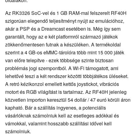
oldalakon.
Az RK3326 SoC-vel és 1 GB RAM-mal felszerelt RF40H
szigorúan elegendő teljesítményt nyújt az emulációhoz,
akár a PSP és a Dreamcast esetében is. Még így sem
garantált, hogy az e két platformról származó játékok
zökkenőmentesen futnak a készüléken. A termékoldal
szerint a 4 GB-os eMMC-tárolóra több mint 15 000 játék
van előre telepítve - ezek többsége szinte biztosan
problémás jogi szempontból. A Wi-Fi támogatott, ami
lehetővé teszi a két rendszer közötti többjátékos üléseket.
A retró kézikonzol emellett kettős joystickot, vibrációs
motort és RGB világítást is tartalmaz. Az RF40H jelenleg
közvetlen importon keresztül 54 dollár / 47 euró körüli áron
kapható. Bár a szállítás ingyenes, a potenciális
vásárlóknak számolniuk kell az esetleges adókkal és
vámokkal, valamint hosszabb szállítási idővel kell
számolniuk.