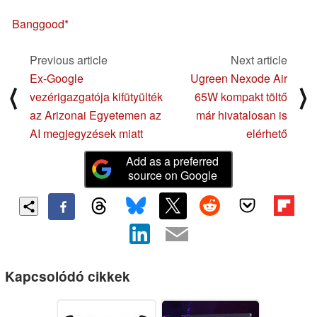
Banggood
Previous article
Next article
Ex-Google
Ugreen Nexode Air
⟨
⟩
vezérigazgatója kifütyülték
65W kompakt töltő
az Arizonai Egyetemen az
már hivatalosan is
AI megjegyzések miatt
elérhető
Add as a preferred
source on Google
Kapcsolódó cikkek