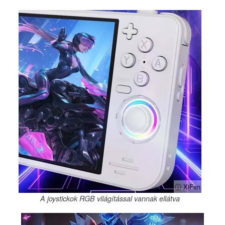
ⓘ XiFan
A joystickok RGB világítással vannak ellátva