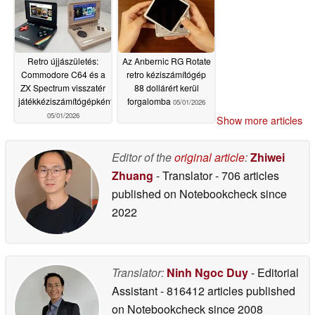
Retro újjászületés:
Az Anbernic RG Rotate
Commodore C64 és a
retro kéziszámítógép
ZX Spectrum visszatér
88 dollárért kerül
játékkéziszámítógépként
forgalomba
05/01/2026
05/01/2026
Show more articles
Editor of the
original article
:
Zhiwei
Zhuang
- Translator
- 706 articles
published on Notebookcheck
since
2022
Translator:
Ninh Ngoc Duy
- Editorial
Assistant
- 816412 articles published
on Notebookcheck
since 2008