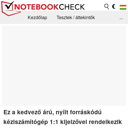
Kezdőlap
Tesztek / áttekintők
...
Hírek
GYIK / Technológia / Benchmarkok
Könyvtár
Kapcsolat
Ez a kedvező árú, nyílt forráskódú
kéziszámítógép 1:1 kijelzővel rendelkezik