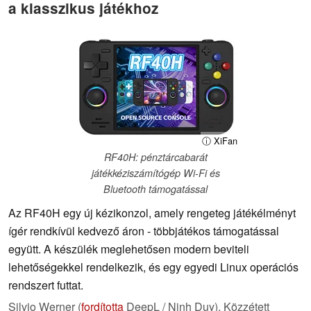
a klasszikus játékhoz
ⓘ XiFan
RF40H: pénztárcabarát
játékkéziszámítógép Wi-Fi és
Bluetooth támogatással
Az RF40H egy új kézikonzol, amely rengeteg játékélményt
ígér rendkívül kedvező áron - többjátékos támogatással
együtt. A készülék meglehetősen modern beviteli
lehetőségekkel rendelkezik, és egy egyedi Linux operációs
rendszert futtat.
Silvio Werner (
fordította
DeepL / Ninh Duy),
Közzétett