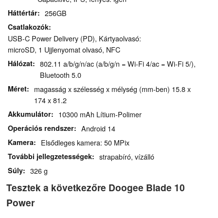
Háttértár
256GB
Csatlakozók
USB-C Power Delivery (PD), Kártyaolvasó:
microSD, 1 Ujjlenyomat olvasó, NFC
Hálózat
802.11 a/b/g/n/ac (a/b/g/n = Wi-Fi 4/ac = Wi-Fi 5/),
Bluetooth 5.0
Méret
magasság x szélesség x mélység (mm-ben) 15.8 x
174 x 81.2
Akkumulátor
10300 mAh Lítium-Polimer
Operációs rendszer
Android 14
Kamera
Elsődleges kamera: 50 MPix
További jellegzetességek
strapabíró, vízálló
Súly
326 g
Tesztek a következőre Doogee Blade 10
Power