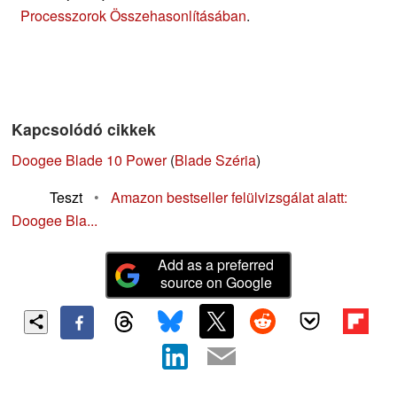
Processzorok Összehasonlításában
.
Kapcsolódó cikkek
Doogee Blade 10 Power
(
Blade Széria
)
Teszt
•
Amazon bestseller felülvizsgálat alatt:
Doogee Bla...
Add as a preferred
source on Google