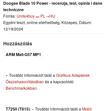
Doogee Blade 10 Power - recenzja, test, opinia i dane
techniczne
Forrás:
Unite4buy
PL→HU
Egyéni teszt, online elérhetőség, Közepes, Dátum:
12/19/2024
Hozzászólás
ARM Mali-G57 MP1
:
» További információt talál a
Grafikus Adapterek
Összehasonlításában
és a kapcsolódó
Benchmarkokban
.
T7250 (T615)
: » További információt talál a
Mobil