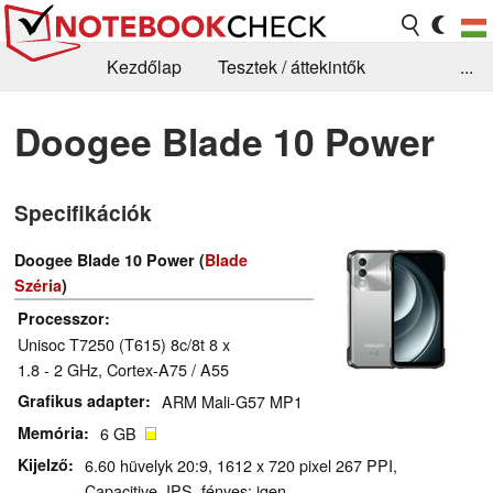
Kezdőlap
Tesztek / áttekintők
...
Hírek
GYIK / Technológia / Benchmarkok
Doogee Blade 10 Power
Könyvtár
Kapcsolat
Specifikációk
Doogee Blade 10 Power (
Blade
Széria
)
Processzor
Unisoc T7250 (T615) 8c/8t 8 x
1.8 - 2 GHz, Cortex-A75 / A55
Grafikus adapter
ARM Mali-G57 MP1
Memória
6 GB
Kijelző
6.60 hüvelyk 20:9, 1612 x 720 pixel 267 PPI,
Capacitive, IPS, fényes: igen