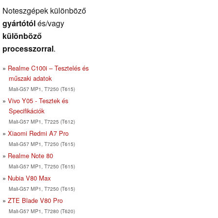
Noteszgépek különböző
gyártótól
és/vagy
különböző
processzorral
.
Realme C100i – Tesztelés és
műszaki adatok
Mali-G57 MP1, T7250 (T615)
Vivo Y05 - Tesztek és
Specifikációk
Mali-G57 MP1, T7225 (T612)
Xiaomi Redmi A7 Pro
Mali-G57 MP1, T7250 (T615)
Realme Note 80
Mali-G57 MP1, T7250 (T615)
Nubia V80 Max
Mali-G57 MP1, T7250 (T615)
ZTE Blade V80 Pro
Mali-G57 MP1, T7280 (T620)