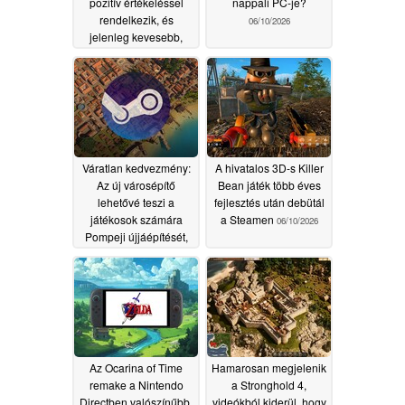
pozitív értékeléssel
nappali PC-je?
rendelkezik, és
06/10/2026
jelenleg kevesebb,
mint 1,50 dollárba
kerül a Steamen
06/10/2026
Váratlan kedvezmény:
A hivatalos 3D-s Killer
Az új városépítő
Bean játék több éves
lehetővé teszi a
fejlesztés után debütál
játékosok számára
a Steamen
06/10/2026
Pompeji újjáépítését,
és röviddel a
megjelenés után máris
40%-os kedvezményt
kapnak
06/10/2026
Az Ocarina of Time
Hamarosan megjelenik
remake a Nintendo
a Stronghold 4,
Directben valószínűbb,
videókból kiderül, hogy