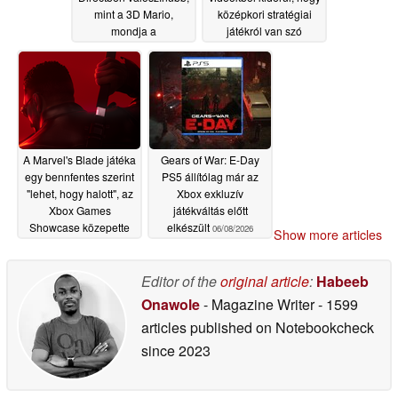
mint a 3D Mario,
középkori stratégiai
mondja a
játékról van szó
kiszivárogtató
06/09/2026
06/08/2026
A Marvel's Blade játéka
Gears of War: E-Day
egy bennfentes szerint
PS5 állítólag már az
"lehet, hogy halott", az
Xbox exkluzív
Xbox Games
játékváltás előtt
Showcase közepette
elkészült
06/08/2026
Show more articles
06/08/2026
Editor of the
original article
:
Habeeb
Onawole
- Magazine Writer
- 1599
articles published on Notebookcheck
since 2023