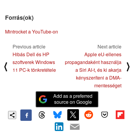
Forrás(ok)
Mintrocket a YouTube-on
Previous article
Next article
Hibás Dell és HP
Apple eU-ellenes
szoftverek Windows
propagandaként használja
⟨
⟩
11 PC-k tönkretétele
a Siri AI-t, és ki akarja
kényszeríteni a DMA-
mentességet
Add as a preferred
source on Google