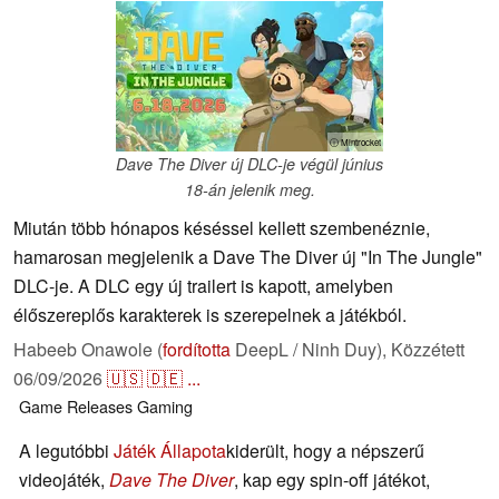
ⓘ Mintrocket
Dave The Diver új DLC-je végül június
18-án jelenik meg.
Miután több hónapos késéssel kellett szembenéznie,
hamarosan megjelenik a Dave The Diver új "In The Jungle"
DLC-je. A DLC egy új trailert is kapott, amelyben
élőszereplős karakterek is szerepelnek a játékból.
Habeeb Onawole (
fordította
DeepL / Ninh Duy),
Közzétett
06/09/2026
🇺🇸
🇩🇪
...
Game Releases
Gaming
A legutóbbi
Játék Állapota
kiderült, hogy a népszerű
videojáték,
Dave The Diver
, kap egy spin-off játékot,