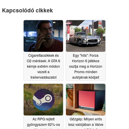
Kapcsolódó cikkek
Cigarettacsikkek és
Egy "hős": Forza
O2-mérések: A GTA 6
Horizon 6 játékos
kémje extrém módon
osztja meg a Horizon
vezeti a
Promo minden
trailervadászatot
autójának kódjait
06/10/2026
06/10/2026
Az RPG rejtett
Gőzgép: Milyen erős
gyöngyszem 92%-os
lesz valójában a Valve