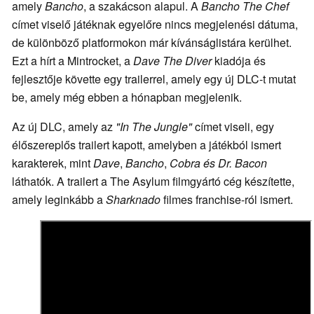
amely
Bancho
, a szakácson alapul. A
Bancho The Chef
címet viselő játéknak egyelőre nincs megjelenési dátuma,
de különböző platformokon már kívánságlistára kerülhet.
Ezt a hírt a Mintrocket, a
Dave The Diver
kiadója és
fejlesztője követte egy trailerrel, amely egy új DLC-t mutat
be, amely még ebben a hónapban megjelenik.
Az új DLC, amely az
"In The Jungle"
címet viseli, egy
élőszereplős trailert kapott, amelyben a játékból ismert
karakterek, mint
Dave
,
Bancho
,
Cobra és Dr. Bacon
láthatók. A trailert a The Asylum filmgyártó cég készítette,
amely leginkább a
Sharknado
filmes franchise-ról ismert.