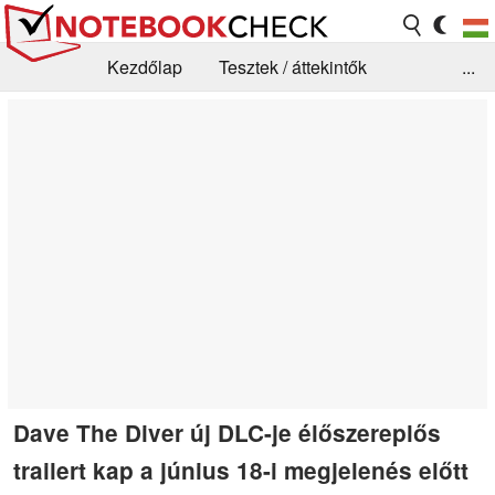
Kezdőlap
Tesztek / áttekintők
...
Hírek
GYIK / Technológia / Benchmarkok
Könyvtár
Kapcsolat
Dave The Diver új DLC-je élőszereplős
trailert kap a június 18-i megjelenés előtt