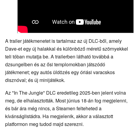
A trailer játékmenetet is tartalmaz az új DLC-ből, amely
Dave-et egy új halakkal és különböző méretű szörnyekkel
teli tóban mutatja be. A trailerben látható továbbá a
dzsungelben és az ősi templomokban játszódó
játékmenet; egy autós üldözés egy óriási varacskos
disznóval; és új minijátékok.
Az "In The Jungle" DLC eredetileg 2025-ben jelent volna
meg, de elhalasztották. Most június 18-án fog megjelenni,
és bár ára még nincs, a Steamen felteheted a
kívánságlistádra. Ha megjelenik, akkor a választott
platformon meg tudod majd szerezni.