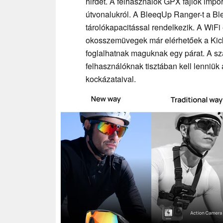
hirdet. A felhasználók GPX fájlok impo
útvonalukról. A BleeqUp Ranger-t a B
tárolókapacitással rendelkezik. A WiFi 
okosszemüvegek már elérhetőek a Kicks
foglalhatnak maguknak egy párat. A szá
felhasználóknak tisztában kell lenni
kockázataival.