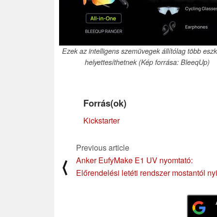
Ezek az intelligens szemüvegek állítólag több eszk
helyettesíthetnek (Kép forrása: BleeqUp)
Forrás(ok)
Kickstarter
Previous article
Anker EufyMake E1 UV nyomtató:
⟨
Előrendelési letéti rendszer mostantól ny