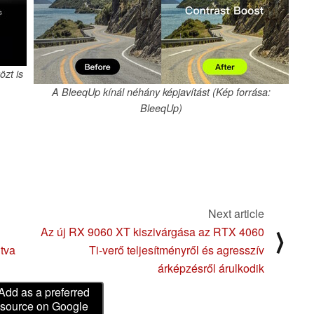
özt is
A BleeqUp kínál néhány képjavítást (Kép forrása:
BleeqUp)
Next article
Az új RX 9060 XT kiszivárgása az RTX 4060
⟩
itva
Ti-verő teljesítményről és agresszív
árképzésről árulkodik
Add as a preferred
source on Google