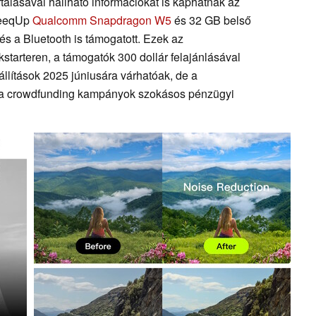
rtálásával hallható információkat is kaphatnak az
leeqUp
Qualcomm Snapdragon W5
és 32 GB belső
és a Bluetooth is támogatott. Ezek az
tarteren, a támogatók 300 dollár felajánlásával
llítások 2025 júniusára várhatóak, de a
ük a crowdfunding kampányok szokásos pénzügyi