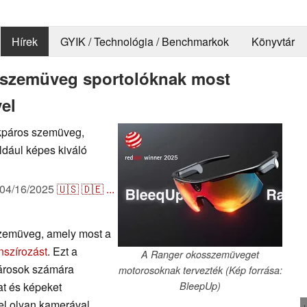
Hírek
GYIK / Technológia / Benchmarkok
Könyvtár
s szemüveg sportolóknak most
el
ékpáros szemüveg,
ldául képes kiváló
04/16/2025
🇺🇸
🇩🇪
...
szemüveg, amely most a
nszírozást
. Ezt a
A Ranger okosszemüveget
párosok számára
motorosoknak tervezték (Kép forrása:
at és képeket
BleepUp)
vel olyan kamerával