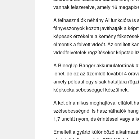
vannak felszerelve, amely 16 megapixe
A felhasználók néhány AI funkcióra is
fényviszonyok között javíthatják a k
képesek érzékelni a kemény fékezések
elmentik a felvett videót. Az említett 
videófelvételek rögzítésekor képstabilizá
A BleeqUp Ranger akkumulátorának üze
lehet, de ez az üzemidő további 4 órá
amely például egy sisak hátuljára rög
képkocka sebességgel készülnek.
A két dinamikus meghajtóval ellátott h
szélsebességnél is használhatók han
1,7 unciát nyom, és érintéssel vagy a 
Emellett a gyártó különböző alkalmazáso