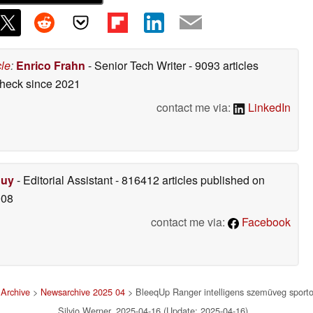
cle
:
Enrico Frahn
- Senior Tech Writer
- 9093 articles
check
since 2021
contact me via:
LinkedIn
Duy
- Editorial Assistant
- 816412 articles published on
008
contact me via:
Facebook
Archive
>
Newsarchive 2025 04
> BleeqUp Ranger intelligens szemüveg sport
Silvio Werner, 2025-04-16 (Update: 2025-04-16)