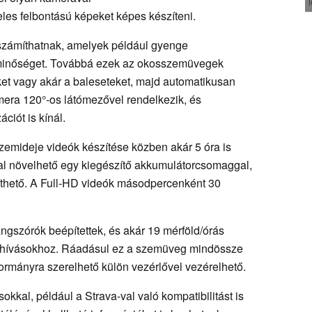
les felbontású képeket képes készíteni.
 számíthatnak, amelyek például gyenge
épminőséget. Továbbá ezek az okosszemüvegek
et vagy akár a baleseteket, majd automatikusan
kamera 120°-os látómezővel rendelkezik, és
ciót is kínál.
mideje videók készítése közben akár 5 óra is
val növelhető egy kiegészítő akkumulátorcsomaggal,
zíthető. A Full-HD videók másodpercenként 30
angszórók beépítettek, és akár 19 mérföld/órás
ghívásokhoz. Ráadásul ez a szemüveg mindössze
kormányra szerelhető külön vezérlővel vezérelhető.
kkal, például a Strava-val való kompatibilitást is