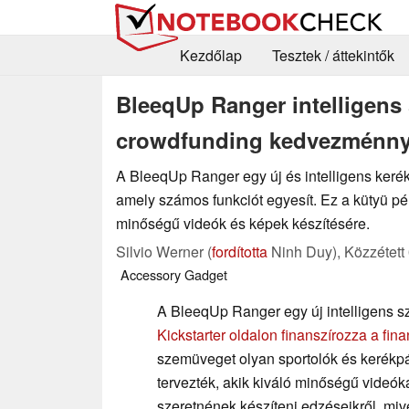
Kezdőlap
Tesztek / áttekintők
BleeqUp Ranger intelligen
crowdfunding kedvezménny
A BleeqUp Ranger egy új és intelligens ker
amely számos funkciót egyesít. Ez a kütyü pé
minőségű videók és képek készítésére.
Silvio Werner (
fordította
Ninh Duy),
Közzétett
Accessory
Gadget
A BleeqUp Ranger egy új intelligens 
Kickstarter oldalon finanszírozza a fina
szemüveget olyan sportolók és kerék
tervezték, akik kiváló minőségű videók
szeretnének készíteni edzéseikről, mi