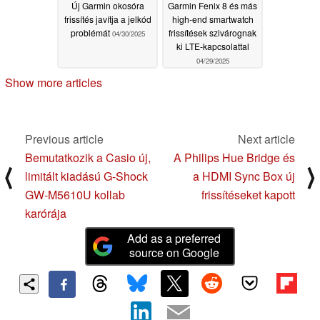
Új Garmin okosóra
Garmin Fenix 8 és más
frissítés javítja a jelkód
high-end smartwatch
problémát
frissítések szivárognak
04/30/2025
ki LTE-kapcsolattal
04/29/2025
Show more articles
Previous article
Next article
Bemutatkozik a Casio új,
A Philips Hue Bridge és
⟨
⟩
limitált kiadású G-Shock
a HDMI Sync Box új
GW-M5610U kollab
frissítéseket kapott
karórája
Add as a preferred
source on Google