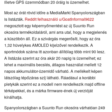
illetve GPS üzemmódban 20 óráig is üzemelhet.
Most az órát rövid időre a MediaMarkt Spanyolországban
is listázták.
Reddit felhasználó u/GoatInformal9622
megosztott egy képernyőmentést az új Suunto Run
okosóra termékoldaláról, ami arra utal, hogy a megjelenés
a küszöbön áll. Ez a szivárgás megerősíti, hogy az óra
1,32 hüvelykes AMOLED kijelzővel rendelkezik. A
sportmódok száma itt azonban állítólag több mint 90 lesz.
A listázás szerint az óra akár 20 napig is üzemelhet; ez
lehet a maximális becslés, átlagos használat mellett 12
napos akkumulátor-üzemidő várható. A mellékelt képen
látszólag tépőzáras szíj látható. Ráadásul a korábbi
pletykák szerint ez a modell nem rendelkezik majd offline
térképekkel, és a márka firmware-ének új verzióját
kínálhatja.
Spanyolországban a Suunto Run okosóra várhatóan 249