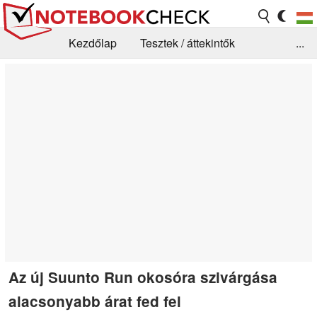
Kezdőlap
Tesztek / áttekintők
...
Hírek
GYIK / Technológia / Benchmarkok
Könyvtár
Kapcsolat
Az új Suunto Run okosóra szivárgása
alacsonyabb árat fed fel