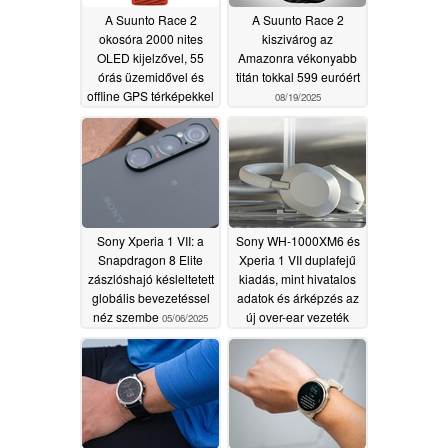
A Suunto Race 2
A Suunto Race 2
okosóra 2000 nites
kiszivárog az
OLED kijelzővel, 55
Amazonra vékonyabb
órás üzemidővel és
titán tokkal 599 euróért
offline GPS térképekkel
08/19/2025
debütál az ösvényfutók
számára
08/29/2025
Sony Xperia 1 VII: a
Sony WH-1000XM6 és
Snapdragon 8 Elite
Xperia 1 VII duplafejű
zászlóshajó késleltetett
kiadás, mint hivatalos
globális bevezetéssel
adatok és árképzés az
néz szembe
új over-ear vezeték
05/06/2025
nélküli fejhallgató
foltos kiszúrása
05/04/2025