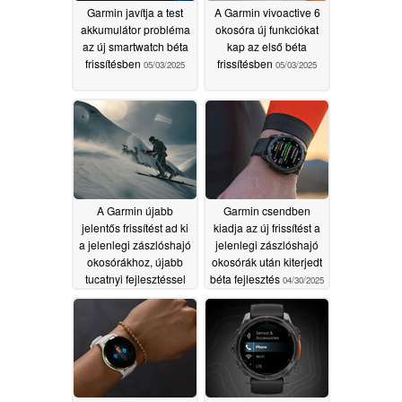
Garmin javítja a test
A Garmin vivoactive 6
akkumulátor probléma
okosóra új funkciókat
az új smartwatch béta
kap az első béta
frissítésben
frissítésben
05/03/2025
05/03/2025
A Garmin újabb
Garmin csendben
jelentős frissítést ad ki
kiadja az új frissítést a
a jelenlegi zászlóshajó
jelenlegi zászlóshajó
okosórákhoz, újabb
okosórák után kiterjedt
tucatnyi fejlesztéssel
béta fejlesztés
04/30/2025
05/01/2025