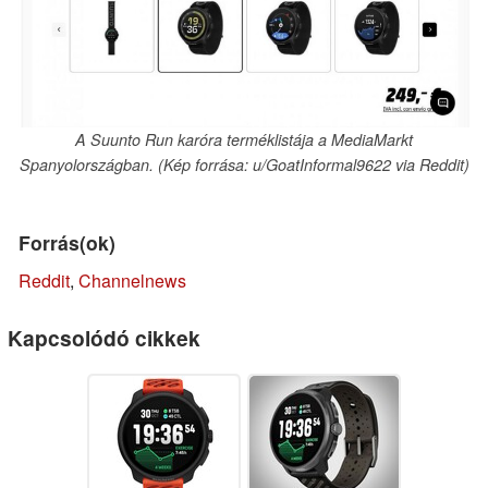
A Suunto Run karóra terméklistája a MediaMarkt
Spanyolországban. (Kép forrása: u/GoatInformal9622 via Reddit)
Forrás(ok)
Reddit
,
Channelnews
Kapcsolódó cikkek