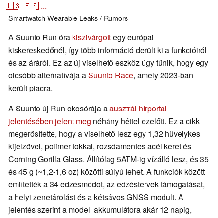
🇺🇸
🇪🇸
...
Smartwatch
Wearable
Leaks / Rumors
A Suunto Run óra
kiszivárgott
egy európai
kiskereskedőnél, így több információ derült ki a funkcióiról
és az áráról. Ez az új viselhető eszköz úgy tűnik, hogy egy
olcsóbb alternatívája a
Suunto Race
, amely 2023-ban
került piacra.
A Suunto új Run okosórája a
ausztrál hírportál
jelentésében jelent meg
néhány héttel ezelőtt. Ez a cikk
megerősítette, hogy a viselhető lesz egy 1,32 hüvelykes
kijelzővel, polimer tokkal, rozsdamentes acél keret és
Corning Gorilla Glass. Állítólag 5ATM-ig vízálló lesz, és 35
és 45 g (~1,2-1,6 oz) közötti súlyú lehet. A funkciók között
említették a 34 edzésmódot, az edzéstervek támogatását,
a helyi zenetárolást és a kétsávos GNSS modult. A
jelentés szerint a modell akkumulátora akár 12 napig,