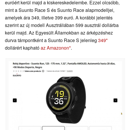
euróért kerül majd a kiskereskedelembe. Ezzel olcsóbb,
mint a Suunto Race S és Suunto Race alapmodelljei,
amelyek ára 349, illetve 399 euró. A korábbi jelentés
szerint az új modell Ausztráliában 599 ausztrál dollárba
kerül majd. Az Egyesült Államokban az árképzéshez
durva támpontként a Suunto Race S jelenleg
349
dollárért kapható
az Amazonon
.