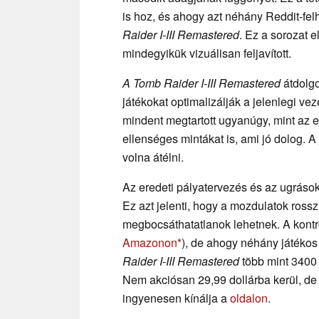
is hoz, és ahogy azt néhány Reddit-fel
Raider I-III Remastered
. Ez a sorozat
mindegyikük vizuálisan feljavított.
A Tomb Raider I-III Remastered
átdolgo
játékokat optimalizálják a jelenlegi v
mindent megtartott ugyanúgy, mint az e
ellenséges mintákat is, ami jó dolog. A 
volna átélni.
Az eredeti pályatervezés és az ugráso
Ez azt jelenti, hogy a mozdulatok ross
megbocsáthatatlanok lehetnek. A kontro
Amazonon
), de ahogy néhány játéko
Raider I-III Remastered
több mint 3400 
Nem akciósan 29,99 dollárba kerül, de
ingyenesen kínálja a
oldalon
.