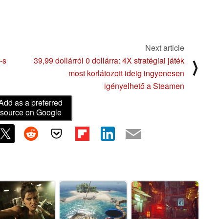
Next article
-s
39,99 dollárról 0 dollárra: 4X stratégiai játék
⟩
most korlátozott ideig ingyenesen
igényelhető a Steamen
Add as a preferred
source on Google