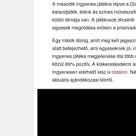
A második ingyenes játékra lépve a
Do
kalandjáték, élénk és színes művészeti
külön témája van. A játékosok dicsérik 
egyesek megoldása erősen a pixelvad
Egy másik dolog, amit meg kell jegyezni
alatt befejezhető, ami egyeseknek jó,
ingyenes játéka megjelenése óta több 
közül 89% pozitív. A kiskereskedelmi á
ingyenesen elérhető lesz a
oldalon
. N
aktuális ajándékozási körről.