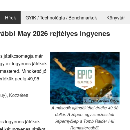
Hírek
GYIK / Technológia / Benchmarkok
Könyvtár
ábbi May 2026 rejtélyes ingyenes
es játékcsomagja már
ogy az ingyenes játékok
mastered. Mindkettő jó
értékük pedig 49,98
uy),
Közzétett
ⓘ Epic Games Store
A második ajándéktétel értéke 49,98
dollár. A képen: egy szerkesztett
es ingyenes játékok
képernyőkép a Tomb Raider I-III
Remasteredből.
l két ingyenes játékot