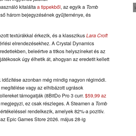
használó kitalálta
a tippekből
, az egyik a
Tomb
 első három bejegyzésének gyűjteménye, és
zott textúrákkal érkezik, és a klasszikus
Lara
Croft
ezérlési elrendezésekhez. A Crystal Dynamics
redetiekben, beleértve a titkos helyszíneket és az
játékosok úgy élhetik át, ahogyan az eredetit kellett
k időzítése azonban még mindig nagyon régimódi.
z megítélése vagy az elhibázott ugrások
llereket támogatják (8BitDo Pro 3 curr.
$59,99 az
s megjegyzi, ez csak részleges. A Steamen a
Tomb
értékeléssel rendelkezik, amelyek 82%-a pozitív.
 az Epic Games Store 2026. május 28-ig