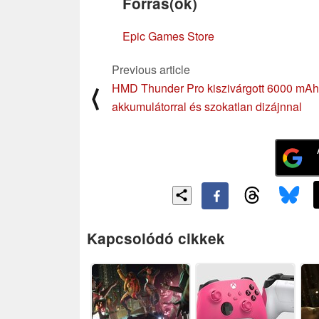
Forrás(ok)
Epic Games Store
Previous article
HMD Thunder Pro kiszivárgott 6000 mAh
⟨
akkumulátorral és szokatlan dizájnnal
Kapcsolódó cikkek