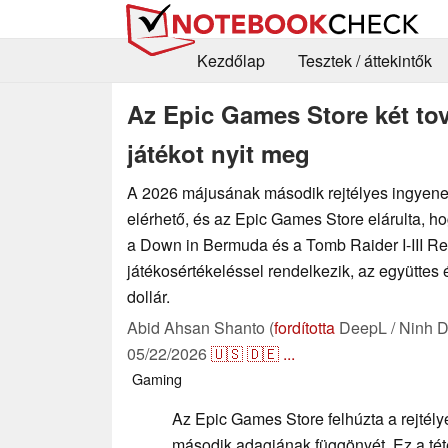
Kezdőlap
Tesztek / áttekintők
Az Epic Games Store két tov
játékot nyit meg
A 2026 májusának második rejtélyes ingyen
elérhető, és az Epic Games Store elárulta, h
a Down in Bermuda és a Tomb Raider I-III Re
játékosértékeléssel rendelkezik, az együttes 
dollár.
Abid Ahsan Shanto (
fordította
DeepL / Ninh D
05/22/2026
🇺🇸
🇩🇪
...
Gaming
Az Epic Games Store felhúzta a rejtély
második adagjának függönyét. Ez a téte