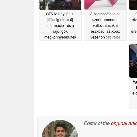
GTA 6: Úgy tűnik,
A Microsoft a jelek
júliusig nincs új
szerint csendes
elv
információ - és a
változtatásokat
rajongók
eszközöl az Xbox
ere
megkönnyebbültek
vezérlőn
05/21/2026
05/22/2026
Eg
el
Editor of the
original arti