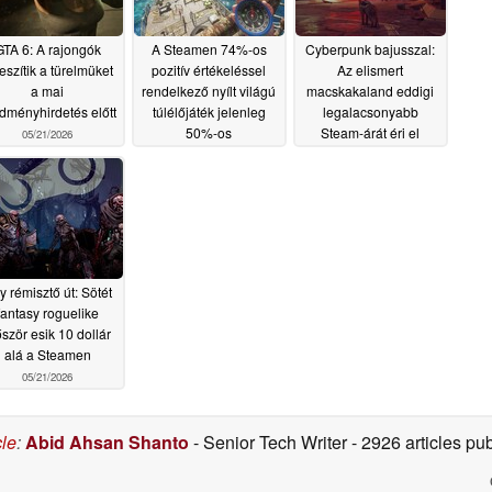
GTA 6: A rajongók
A Steamen 74%-os
Cyberpunk bajusszal:
eszítik a türelmüket
pozitív értékeléssel
Az elismert
a mai
rendelkező nyílt világú
macskakaland eddigi
dményhirdetés előtt
túlélőjáték jelenleg
legalacsonyabb
50%-os
Steam-árát éri el
05/21/2026
kedvezménnyel
05/21/2026
kapható
05/21/2026
y rémisztő út: Sötét
fantasy roguelike
őször esik 10 dollár
alá a Steamen
05/21/2026
cle
:
Abid Ahsan Shanto
- Senior Tech Writer
- 2926 articles p