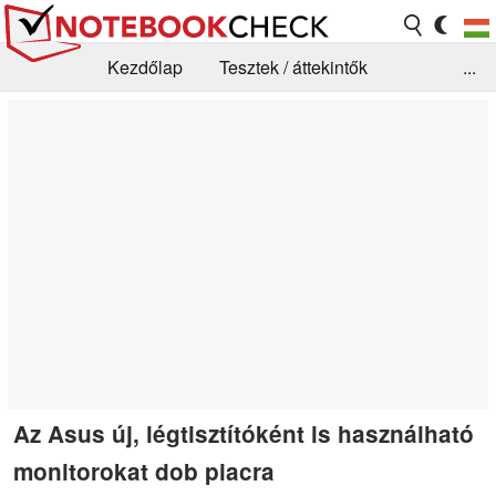
Kezdőlap
Tesztek / áttekintők
...
Hírek
GYIK / Technológia / Benchmarkok
Könyvtár
Kapcsolat
Az Asus új, légtisztítóként is használható
monitorokat dob piacra