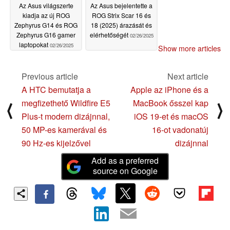
Az Asus világszerte
Az Asus bejelentette a
kiadja az új ROG
ROG Strix Scar 16 és
Zephyrus G14 és ROG
18 (2025) árazását és
Zephyrus G16 gamer
elérhetőségét
02/26/2025
laptopokat
02/26/2025
Show more articles
Previous article
Next article
A HTC bemutatja a
Apple az iPhone és a
megfizethető Wildfire E5
MacBook ősszel kap
⟨
⟩
Plus-t modern dizájnnal,
iOS 19-et és macOS
50 MP-es kamerával és
16-ot vadonatúj
90 Hz-es kijelzővel
dizájnnal
Add as a preferred
source on Google