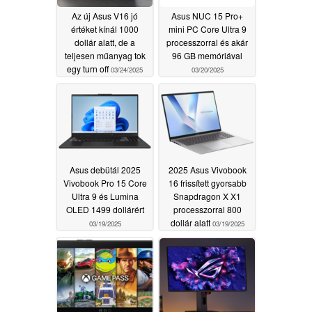
Az új Asus V16 jó
Asus NUC 15 Pro+
értéket kínál 1000
mini PC Core Ultra 9
dollár alatt, de a
processzorral és akár
teljesen műanyag tok
96 GB memóriával
egy turn off
03/24/2025
03/20/2025
Asus debütál 2025
2025 Asus Vivobook
Vivobook Pro 15 Core
16 frissített gyorsabb
Ultra 9 és Lumina
Snapdragon X X1
OLED 1499 dollárért
processzorral 800
dollár alatt
03/19/2025
03/19/2025