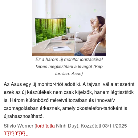
Ez a három új monitor ionizációval
képes megtisztítani a levegőt (Kép
forrása: Asus)
Az Asus egy új monitor-triót adott ki. A tajvani vállalat szerint
ezek az új készülékek nem csak kijelzők, hanem légtisztítók
is. Három különböző méretváltozatban és innovatív
csomagolásban érkeznek, amely okostelefon-tartóként is
újrahasznosítható.
Silvio Werner (
fordította
Ninh Duy),
Közzétett
03/11/2025
🇺🇸
🇩🇪
...