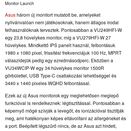
Monitor
Launch
Asus
három új monitort mutatott be, amelyeket
nyilvánvalóan nem játékosoknak, hanem átlagos irodai
felhasználóknak terveztek. Pontosabban a VU249HFI-W
egy 23,8 hüvelykes monitor, míg a VU279HFI-W 27
hüvelykes. Mindkettő IPS panelt használ, felbontásuk
1980 x 1080 pixel, frissítési frekvenciájuk 100 Hz, MPRT
válaszidejük pedig egy ezredmásodperc. Eközben a
VU34WCIP-W egy 34 hüvelykes monitor 1500R
görbülettel, USB Type-C csatlakozási lehetőséggel és
3440 x 1440 pixeles WQHD felbontással.
Ezek az új Asus monitorok egy meglehetősen meglepő
funkcióval is rendelkeznek: légtisztítással. Pontosabban a
képernyő mögé szívják a levegőt, és ionizációval tisztítják
meg, ami hatékonyan képes eltávolítani az allergéneket és
a port. Beépített légszűrő nincs, de az Asus azt hirdeti,