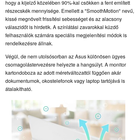
hogy a kijelző közelében 90%-kal csökken a fent említett
részecskék mennyisége. Emellett a "SmoothMotion" nevű,
kissé megnövelt frissítési sebességet és az alacsony
válaszidőt is hirdetik. A színlátási zavarokkal küzdő
felhasználók számára speciális megjelenítési módok is
rendelkezésre állnak.
Végül, de nem utolsósorban az Asus különösen ügyes
csomagolástervezésre helyezte a hangsúlyt. A monitor
kartondoboza az adott méretváltozattól függően akár
dokumentumok, okostelefonok vagy laptop tartójává is
átalakítható.