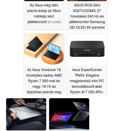
Az Asus még idén
ASUS ROG Strix
piacra dobja az Xbox
XG27UCDMG: 27
márkájú kézi
hüvelykes 240 Hz-es
játékkonzolt
játékmonitor Samsung
03/13/2025
QD-OLED 4K panellel
és 145%-os sRGB
lefedettséggel
03/09/2025
Az Asus Vivobook 18
Asus ExpertCenter
hüvelykes laptop AMD
PN54: Elegáns
Ryzen 7 260-mal és
megjelenésű mini PC
nagy, 16:10-es
bemutatkozott akár
kijelzővel jelenik meg
Ryzen AI 7 350 APU-
val és 64 GB
03/07/2025
memóriával
03/04/2025