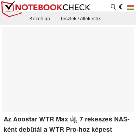
Kezdőlap
Tesztek / áttekintők
...
Hírek
GYIK / Technológia / Benchmarkok
Könyvtár
Kapcsolat
Az Aoostar WTR Max új, 7 rekeszes NAS-
ként debütál a WTR Pro-hoz képest