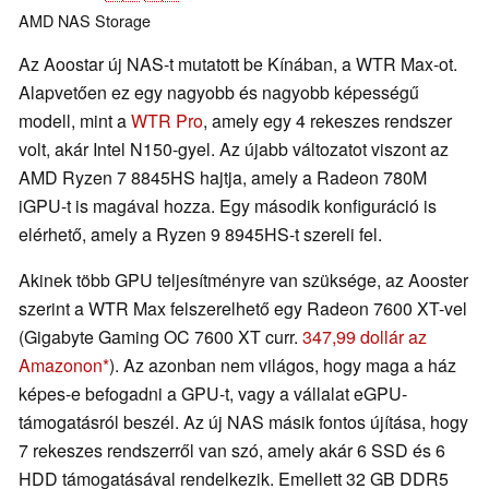
AMD
NAS
Storage
Az Aoostar új NAS-t mutatott be Kínában, a WTR Max-ot.
Alapvetően ez egy nagyobb és nagyobb képességű
modell, mint a
WTR Pro
, amely egy 4 rekeszes rendszer
volt, akár Intel N150-gyel. Az újabb változatot viszont az
AMD Ryzen 7 8845HS hajtja, amely a Radeon 780M
iGPU-t is magával hozza. Egy második konfiguráció is
elérhető, amely a Ryzen 9 8945HS-t szereli fel.
Akinek több GPU teljesítményre van szüksége, az Aooster
szerint a WTR Max felszerelhető egy Radeon 7600 XT-vel
(Gigabyte Gaming OC 7600 XT curr.
347,99 dollár az
Amazonon
). Az azonban nem világos, hogy maga a ház
képes-e befogadni a GPU-t, vagy a vállalat eGPU-
támogatásról beszél. Az új NAS másik fontos újítása, hogy
7 rekeszes rendszerről van szó, amely akár 6 SSD és 6
HDD támogatásával rendelkezik. Emellett 32 GB DDR5