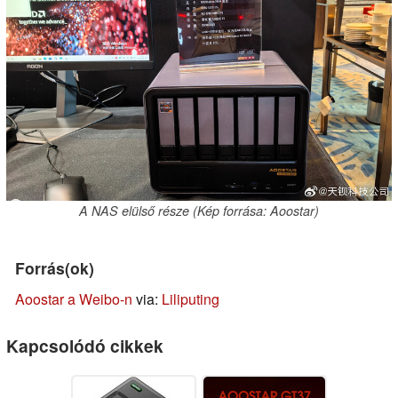
A NAS elülső része (Kép forrása: Aoostar)
Forrás(ok)
Aoostar a Weibo-n
via:
Liliputing
Kapcsolódó cikkek