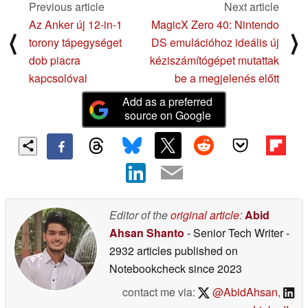
Previous article
Next article
Az Anker új 12-in-1
MagicX Zero 40: Nintendo
⟨
⟩
torony tápegységet
DS emulációhoz ideális új
dob piacra
kéziszámítógépet mutattak
kapcsolóval
be a megjelenés előtt
Add as a preferred
source on Google
Editor of the
original article
:
Abid
Ahsan Shanto
- Senior Tech Writer
-
2932 articles published on
Notebookcheck
since 2023
contact me via:
@AbidAhsan
,