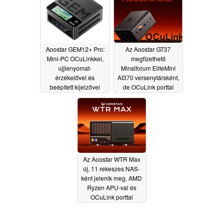
Aoostar GEM12+ Pro:
Az Aoostar GT37
Mini-PC OCuLinkkel,
megfizethető
ujjlenyomat-
Minsiforum EliteMini
érzékelővel és
AI370 versenytársként,
beépített kijelzővel
de OCuLink porttal
jelenik meg
05/11/2025
04/09/2025
Az Aoostar WTR Max
új, 11 rekeszes NAS-
ként jelenik meg, AMD
Ryzen APU-val és
OCuLink porttal
04/01/2025