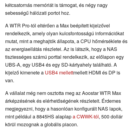
kétcsatornás memóriát is támogat, és négy nagy
sebességű hálózati portot hoz.
A WTR Pro-tól eltérően a Max beépített kijelzővel
rendelkezik, amely olyan kulcsfontosságú információkat
mutat, mint a meghajtók állapota, a CPU hőmérséklete és
az energiaellátás részletei. Az is látszik, hogy a NAS
tisztességes számú porttal rendelkezik, az előlapon egy
UBS-A, egy USB4 és egy SD-kártyahely található. A
kijelző kimenete a
USB4 mellett
mellett HDMI és DP is
van.
A vállalat még nem osztotta meg az Aoostar WTR Max
árképzésének és elérhetőségének részleteit. Érdemes
megjegyezni, hogy a hasonlóan konfigurált NAS lapok,
mint például a 8845HS alaplap
a CWWK-tól
, 500 dollár
körül mozognak a globális piacon.