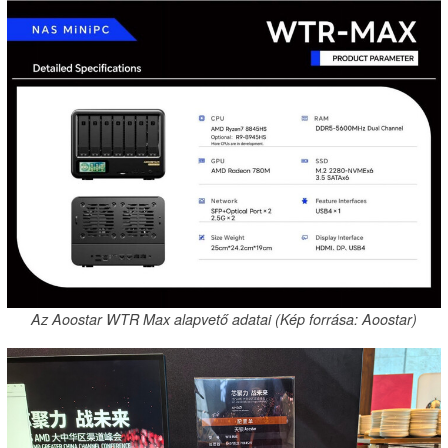
Az Aoostar WTR Max alapvető adatai (Kép forrása: Aoostar)