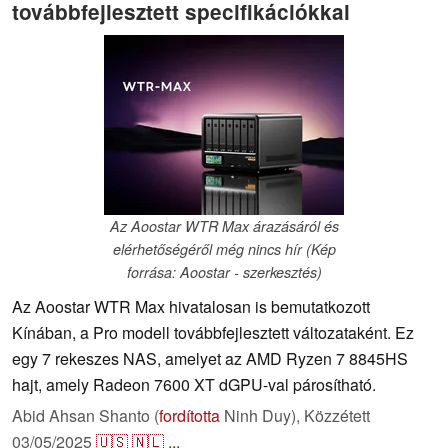
továbbfejlesztett specifikációkkal
Az Aoostar WTR Max árazásáról és
elérhetőségéről még nincs hír (Kép
forrása: Aoostar - szerkesztés)
Az Aoostar WTR Max hivatalosan is bemutatkozott
Kínában, a Pro modell továbbfejlesztett változataként. Ez
egy 7 rekeszes NAS, amelyet az AMD Ryzen 7 8845HS
hajt, amely Radeon 7600 XT dGPU-val párosítható.
Abid Ahsan Shanto (
fordította
Ninh Duy),
Közzétett
03/05/2025
🇺🇸
🇳🇱
...