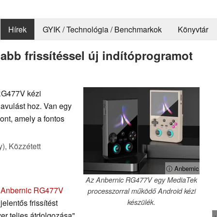
Hírek
GYIK / Technológia / Benchmarkok
Könyvtár
bb frissítéssel új indítóprogramot
 RG477V kézi
avulást hoz. Van egy
ont, amely a fontos
y),
Közzétett
ⓘ Anbernic
Az Anbernic RG477V egy MediaTek
a
Anbernic RG477V
processzorral működő Android kézi
elentős frissítést
készülék.
ver teljes átdolgozása",