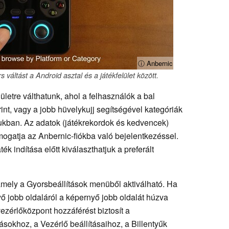
ⓘ Anbernic
váltást a Android asztal és a játékfelület között.
etre válthatunk, ahol a felhasználók a bal
int, vagy a jobb hüvelykujj segítségével kategóriák
ukban. Az adatok (játékrekordok és kedvencek)
ámogatja az Anbernic-fiókba való bejelentkezéssel.
ék indítása előtt kiválaszthatjuk a preferált
, amely a Gyorsbeállítások menüből aktiválható. Ha
yő jobb oldaláról a képernyő jobb oldalát húzva
ezérlőközpont hozzáférést biztosít a
ásokhoz, a Vezérlő beállításaihoz, a Billentyűk