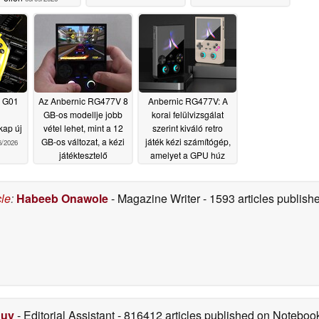
G G01
Az Anbernic RG477V 8
Anbernic RG477V: A
GB-os modellje jobb
korai felülvizsgálat
 kap új
vétel lehet, mint a 12
szerint kiváló retro
GB-os változat, a kézi
játék kézi számítógép,
6/2026
játéktesztelő
amelyet a GPU húz
elmagyarázza, miért
vissza
12/18/2025
12/30/2025
cle
:
Habeeb Onawole
- Magazine Writer
- 1593 articles publis
Duy
- Editorial Assistant
- 816412 articles published on Notebo