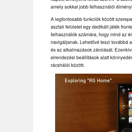
amely sokkal jobb felhasználói élményt
A legfontosabb funkciók között szerep
asztali felületet egy dedikált játék front
felhasználók számára, hogy mind az éri
navigáljanak. Lehetővé teszi továbbá a
és az alkalmazások zárolását. Ezenkí
elrendezési beállítások alatt könnyed
rácshálói között.