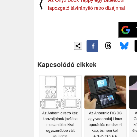
⟨
lapozgató távirányító retro dizájnnal
Kapcsolódó cikkek
Az Anbernic retro kézi
Az Anbernic RG DS
A
konzoljainak javítása
egy vadonatúj Linux
G
mostantól sokkal
operációs rendszert
k
egyszerűbbé vált
kap, és nem kell
él
eltávolítania a
06/14/2026