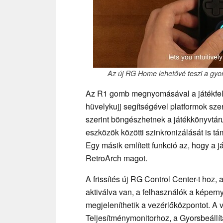
Az új RG Home lehetővé teszi a gyors 
Az R1 gomb megnyomásával a játékfelül
hüvelykujj segítségével platformok szer
szerint böngészhetnek a játékkönyvtár
eszközök közötti szinkronizálását is t
Egy másik említett funkció az, hogy a ját
RetroArch magot.
A frissítés új RG Control Center-t hoz
aktiválva van, a felhasználók a képern
megjeleníthetik a vezérlőközpontot. A v
Teljesítménymonitorhoz, a Gyorsbeállít