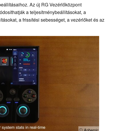
eállításaihoz. Az új RG Vezérlőközpont
dosíthatják a teljesítménybeállításokat, a
lításokat, a frissítési sebességet, a vezérlőket és az
ⓘ Anbernic