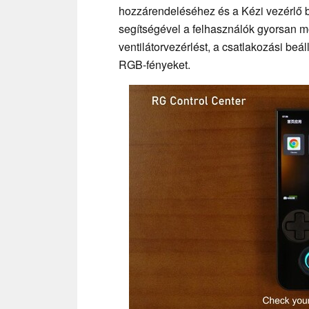
hozzárendeléséhez és a Kézi vezérlő b
segítségével a felhasználók gyorsan mó
ventilátorvezérlést, a csatlakozási beál
RGB-fényeket.