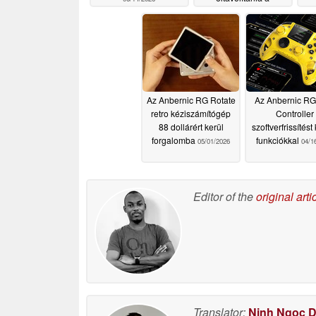
rendszert Android
05/16/2026
Az Anbernic RG Rotate
Az Anbernic R
retro kéziszámítógép
Controller
88 dollárért kerül
szoftverfrissítést
forgalomba
funkciókkal
05/01/2026
04/1
Editor of the
original arti
Translator:
Ninh Ngoc 