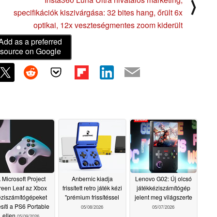
⟩
specifikációk kiszivárgása: 32 bites hang, őrült 6x
optikai, 12x veszteségmentes zoom kiderült
Add as a preferred
source on Google
 Microsoft Project
Anbernic kiadja
Lenovo G02: Új olcsó
reen Leaf az Xbox
frissített retro játék kézi
játékkéziszámítógép
éziszámítógépeket
"prémium frissítéssel
jelent meg világszerte
esíti a PS6 Portable
05/08/2026
05/07/2026
ellen
05/09/2026