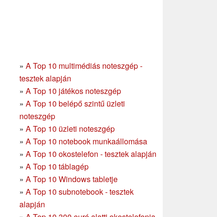
»
A Top 10 multimédiás noteszgép -
tesztek alapján
»
A Top 10 játékos noteszgép
»
A Top 10 belépő szintű üzleti
noteszgép
»
A Top 10 üzleti noteszgép
»
A Top 10 notebook munkaállomása
»
A Top 10 okostelefon - tesztek alapján
»
A Top 10 táblagép
»
A Top 10 Windows tabletje
»
A Top 10 subnotebook - tesztek
alapján
»
A Top 10 300 euró alatti okostelefonja