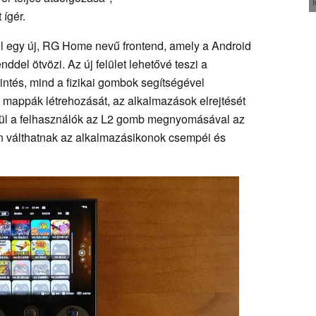
 ígér.
el egy új, RG Home nevű frontend, amely a Android
enddel ötvözi. Az új felület lehetővé teszi a
ntés, mind a fizikai gombok segítségével
 mappák létrehozását, az alkalmazások elrejtését
vül a felhasználók az L2 gomb megnyomásával az
én válthatnak az alkalmazásikonok csempéi és