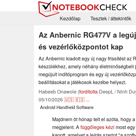
Kezdőlap
Tesztek / áttekintők
Az Anbernic RG477V a legúja
és vezérlőközpontot kap
Az Anbernic kiadott egy új nagy frissítést az
készülékhez, amely néhány életminőségbeli j
megújult indítóprogram és egy új vezérlőközp
beállításokat a játékosok kezébe helyezi.
Habeeb Onawole (
fordította
DeepL / Ninh Du
05/10/2026
🇺🇸
🇪🇸
...
Android
Handheld
Software
Majdnem öt hónap telt el azóta, hogy 
megjelent. A
függőleges kézi
most egy j
kapott, amelyet a leírás szerint "a szoft