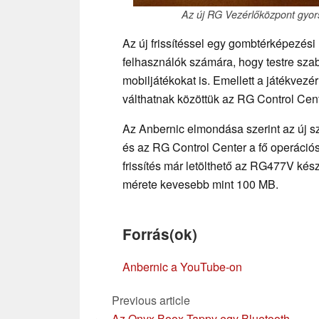
Az új RG Vezérlőközpont gyors
Az új frissítéssel egy gombtérképezési 
felhasználók számára, hogy testre szab
mobiljátékokat is. Emellett a játékvezérl
válthatnak közöttük az RG Control Cen
Az Anbernic elmondása szerint az új sz
és az RG Control Center a fő operációs 
frissítés már letölthető az RG477V kés
mérete kevesebb mint 100 MB.
Forrás(ok)
Anbernic a YouTube-on
Previous article
Az Onyx Boox Tappy egy Bluetooth