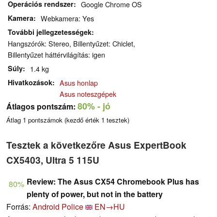
Operációs rendszer
Google Chrome OS
Kamera
Webkamera: Yes
További jellegzetességek
Hangszórók: Stereo, Billentyűzet: Chiclet,
Billentyűzet háttérvilágítás: igen
Súly
1.4 kg
Hivatkozások
Asus honlap
Asus noteszgépek
80%
- jó
Átlagos pontszám:
Átlag
1
pontszámok (kezdő érték
1
tesztek)
Tesztek a következőre Asus ExpertBook
CX5403, Ultra 5 115U
Review: The Asus CX54 Chromebook Plus has
80%
plenty of power, but not in the battery
Forrás:
Android Police
EN→HU