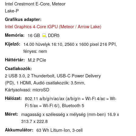
Intel Crestmont E-Core, Meteor
Lake-P
Grafikus adapter
Intel Graphics 4-Core iGPU (Meteor / Arrow Lake)
Memória
16 GB
, DDR5
Kijelző
14.00 hüvelyk 16:10, 2560 x 1600 pixel 216 PPI,
fényes: nem
Háttértár
M.2 PCIe
Csatlakozók
2 USB 3.0, 2 Thunderbolt, USB-C Power Delivery
(PD), 1 HDMI, Audió csatlakozók: 3.5mm,
Kártyaolvasó: microSD
Hálózat
802.11 a/b/g/n/ac/ax (a/b/g/n = Wi-Fi 4/ac = Wi-
Fi 5/ax = Wi-Fi 6/), Bluetooth 5
Méret
magasság x szélesség x mélység (mm-ben) 16.9 x
313.7 x 222.8
Akkumulátor
63 Wh Lítium-Ion, 3-cell