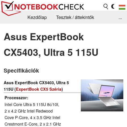
Kezdőlap
Tesztek / áttekintők
...
Hírek
GYIK / Technológia / Benchmarkok
Asus ExpertBook
Könyvtár
Kapcsolat
CX5403, Ultra 5 115U
Specifikációk
Asus ExpertBook CX5403, Ultra 5
115U (
ExpertBook CX5 Széria
)
Processzor
Intel Core Ultra 5 115U 8c/10t,
2 x 4.2 GHz Intel Redwood
Cove P-Core, 4 x 3.5 GHz Intel
Crestmont E-Core, 2 x 2.1 GHz