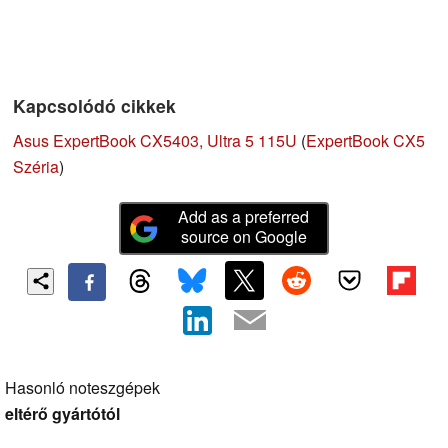
Kapcsolódó cikkek
Asus ExpertBook CX5403, Ultra 5 115U
(
ExpertBook CX5
Széria
)
Add as a preferred
source on Google
Hasonló noteszgépek
eltérő gyártótól