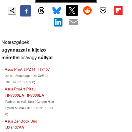
Noteszgépek
ugyanazzal a kijelző
mérettel
és/vagy
súllyal
Asus ProArt PZ14 HT7407
X2-90, Snapdragon X2 X2E-88-
100, 14.00", 1.559 kg
Asus ProArt PX13
HN7306EA HN7306EA
Radeon 8060S, Strix / Gorgon Halo
Ryzen AI Max+ 395, 13.30", 1.394
kg
Asus ZenBook Duo
UX8407AA