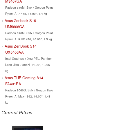
M3407GA
Radeon 840M, Strix / Gorgon Point
Ryzen AI 7 445, 14.00", 1.4 kg
Asus Zenbook S16
UM5606GA
Radeon 890M, Strix / Gorgon Point
Ryzen AI 9 HX 470, 16.00", 1.5 kg
Asus ZenBook S14
UX5406AA
Intel Graphics 4 Xe3 PTL, Panther
Lake Ultra 9 386H, 14.00", 1.205
kg
Asus TUF Gaming A14
FA401EA
Radeon 8060S, Strix / Gorgon Halo
Ryzen AI Max+ 392, 14.00", 1.48
kg
Current Prices