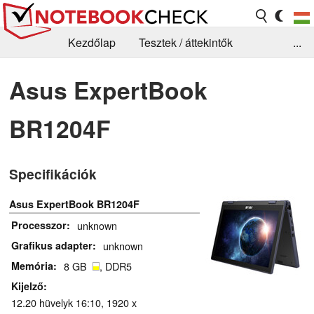
Kezdőlap
Tesztek / áttekintők
...
Hírek
GYIK / Technológia / Benchmarkok
Asus ExpertBook
Könyvtár
Kapcsolat
BR1204F
Specifikációk
Asus ExpertBook BR1204F
Processzor
unknown
Grafikus adapter
unknown
Memória
8 GB
, DDR5
Kijelző
12.20 hüvelyk 16:10, 1920 x