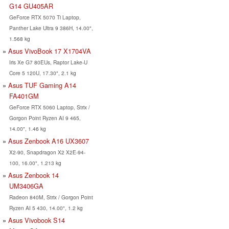
G14 GU405AR
GeForce RTX 5070 Ti Laptop,
Panther Lake Ultra 9 386H, 14.00",
1.568 kg
Asus VivoBook 17 X1704VA
Iris Xe G7 80EUs, Raptor Lake-U
Core 5 120U, 17.30", 2.1 kg
Asus TUF Gaming A14
FA401GM
GeForce RTX 5060 Laptop, Strix /
Gorgon Point Ryzen AI 9 465,
14.00", 1.46 kg
Asus Zenbook A16 UX3607
X2-90, Snapdragon X2 X2E-94-
100, 16.00", 1.213 kg
Asus Zenbook 14
UM3406GA
Radeon 840M, Strix / Gorgon Point
Ryzen AI 5 430, 14.00", 1.2 kg
Asus Vivobook S14