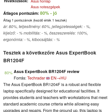
Hivatkozások
Asus honlap
Asus noteszgépek
80%
- jó
Átlagos pontszám:
Átlag
1
pontszámok (kezdő érték
1
tesztek)
ár: 80%, teljesítmény: 60%, jellegzetességek: - %,
kijelző: - % mobilitás: - %, összeszerelés: 100%,
ergonómia: - %, kibocsájtás: - %
Tesztek a következőre Asus ExpertBook
BR1204F
Asus ExpertBook BR1204F review
80%
Forrás:
Techradar
EN→HU
The Asus ExpertBook BR1204F is a robust and flexible
laptop specifically designed for educational facilities. It
provides students and teachers with workstations that meet
standard academic course criteria while allowing easy
upgrades and repairs. From the ground up, this laptop is