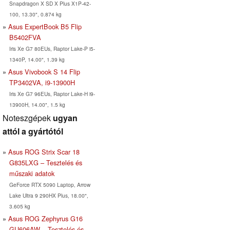
Snapdragon X SD X Plus X1P-42-
100, 13.30", 0.874 kg
Asus ExpertBook B5 Flip
B5402FVA
Iris Xe G7 80EUs, Raptor Lake-P i5-
1340P, 14.00", 1.39 kg
Asus Vivobook S 14 Flip
TP3402VA, i9-13900H
Iris Xe G7 96EUs, Raptor Lake-H i9-
13900H, 14.00", 1.5 kg
Noteszgépek
ugyan
attól a gyártótól
Asus ROG Strix Scar 18
G835LXG – Tesztelés és
műszaki adatok
GeForce RTX 5090 Laptop, Arrow
Lake Ultra 9 290HX Plus, 18.00",
3.605 kg
Asus ROG Zephyrus G16
GU606AW – Tesztelés és