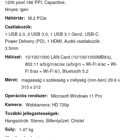
1200 pixel 186 PPI, Capacitive,
fényes: igen
Háttértár
M.2 PCIe
Csatlakozók
1 USB 2.0, 2 USB 3.0, 1 USB 3.1 Gen2, USB-C
Power Delivery (PD), 1 HDMI, Audió csatlakozók:
3.5mm
Hálózat
10/100/1000 LAN Card (10/100/1000MBit/s),
802.11 a/b/g/n/ac/ax (a/b/g/n = Wi-Fi 4/ac = Wi-
Fi 5/ax = Wi-Fi 6/), Bluetooth 5.2
Méret
magasság x szélesség x mélység (mm-ben) 29.6 x
313 x 212
Operációs rendszer
Microsoft Windows 11 Pro
Kamera
Webkamera: HD 720p
További jellegzetességek
Hangszórók: Stereo, Billentyűzet: Chiclet
Súly
1.47 kg