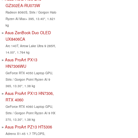
GZ302EA-RU073W
Radeon 8060S, Strix / Gorgon Halo
Ryzen AI Max+ 395, 13.40", 1.621
kg
Asus ZenBook Duo OLED
UX8406CA
Arc 140T, Arrow Lake Ultra 9 285H,
14.00", 1.764 kg
Asus ProArt PX13
HN7306WU
GeForce RTX 4050 Laptop GPU,
Strix / Gorgon Point Ryzen AI 9
365, 13.30", 1.38 kg
Asus ProArt PX13 HN7306,
RTX 4060
GeForce RTX 4060 Laptop GPU,
Strix / Gorgon Point Ryzen AI 9 HX
370, 13.30", 1.38 kg
Asus ProArt PZ13 HT5306
Adreno X1-45 1.7 TFLOPS,