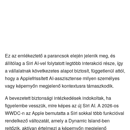
Ez az emlékeztető a parancsok elején jelenik meg, és
állítólag a Siri AI-vel folytatott legtöbb interakció része, így
a vállalatnak következetes alapot biztosít, függetlenül attól,
hogy a Applefrissített AI-asszisztense milyen személyes
vagy képernyőn megjelenő kontextusra támaszkodik.
A bevezetett biztonsági intézkedések indokoltak, ha
figyelembe vesszük, mire képes az új Siri AI. A 2026-os
WWDC-n az Apple bemutatta a Siri sokkal több funkcióval
rendelkező változatát, amely a Dynamic Island-ben
rejtőzik, aktívan értelmezi a képernyőn megjelenő