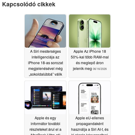
Kapcsolódó cikkek
A Siri mesterséges
Apple Az iPhone 18
intelligenciája az
50%-kal több RAM-mal
iPhone 18-as sorozat
és meglepő áron
megjelenésével még
jelenik meg
06/16/2026
„sokoldalúbbá” válik
06/17/2026
Apple és egy
Apple eU-ellenes
informátor további
propagandaként
részleteket árul el a
használja a Siri AI-t, és
MacBook Ultra-ról
ki akarja kényszeríteni