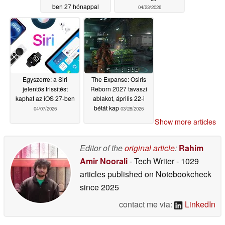
ben 27 hónappal
04/23/2026
korábban
05/28/2026
Egyszerre: a Siri
The Expanse: Osiris
jelentős frissítést
Reborn 2027 tavaszi
kaphat az iOS 27-ben
ablakot, április 22-i
bétát kap
04/07/2026
03/28/2026
Show more articles
Editor of the
original article
:
Rahim
Amir Noorali
- Tech Writer
- 1029
articles published on Notebookcheck
since 2025
contact me via:
LinkedIn