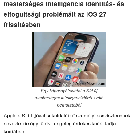
mesterséges intelligencia identitás- és
elfogultsági problémáit az iOS 27
frissítésben
ⓘ Apple Newsroom
Egy képernyőfelvétel a Siri új
mesterséges intelligenciájáról szóló
bemutatóból
Apple a Siri-t „jóval sokoldalúbb” személyi asszisztensnek
nevezte, de úgy tűnik, rengeteg érdekes korlát tartja
kordában.