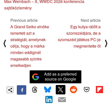
Max Weinbach – X
,
WWDC 2026 konferencia
sajtóközlemény
Previous article
Next article
A Grand Seiko elnöke
Egy kutya rálőtt a
ismerteti azt a
szomszédjára, de a
stratégiát, amelynek
szomszéd játékos PC-je
⟨
⟩
célja, hogy a márka
megmentette őt
minden eddiginél
magasabb szintre
emelkedjen
Add as a preferred
source on Google