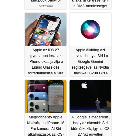
a DMA-mentességet
06/12/2026
06/09/2026
Apple az iOS 27
Apple állítólag azt
gyorsabbá teszi az
tervezi, hogy a Siri-t a
iPhone-okat, javítja a
Google Gemini
Liquid Glass-t és
segítségével az Nvidia
forradalmasítja a Sirit
Blackwell B200 GPU-
kon működteti
06/09/2026
06/04/2026
Megdöbbentő Apple
A Google is megerősíti,
kiszivárgás: iPhone 18
hogy az okosabb Siri
Pro kamera, AI Siri
idén érkezik, így az iOS
alkalmazások az iOS-
27 "az egyetlen