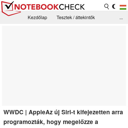
Kezdőlap
Tesztek / áttekintők
...
Hírek
GYIK / Technológia / Benchmarkok
Könyvtár
Kapcsolat
WWDC | AppleAz új Siri-t kifejezetten arra
programozták, hogy megelőzze a