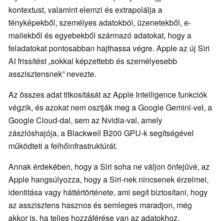
kontextust, valamint elemzi és extrapolálja a
fényképekből, személyes adatokból, üzenetekből, e-
mailekből és egyebekből származó adatokat, hogy a
feladatokat pontosabban hajthassa végre. Apple az új Siri
AI frissítést „sokkal képzettebb és személyesebb
asszisztensnek” nevezte.
Az összes adat titkosítását az Apple Intelligence funkciók
végzik, és azokat nem osztják meg a Google Gemini-vel, a
Google Cloud-dal, sem az Nvidia-val, amely
zászlóshajója, a Blackwell B200 GPU-k segítségével
működteti a felhőinfrastruktúrát.
Annak érdekében, hogy a Siri soha ne váljon önfejűvé, az
Apple hangsúlyozza, hogy a Siri-nek nincsenek érzelmei,
identitása vagy háttértörténete, ami segít biztosítani, hogy
az asszisztens hasznos és semleges maradjon, még
akkor is, ha teljes hozzáférése van az adatokhoz,