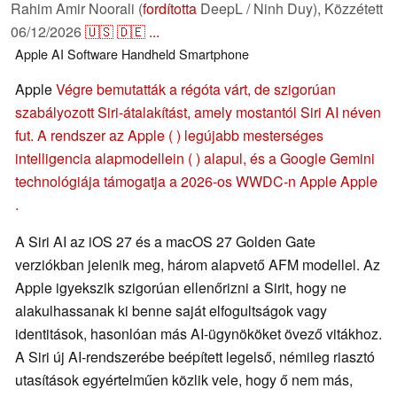
Rahim Amir Noorali (
fordította
DeepL / Ninh Duy),
Közzétett
06/12/2026
🇺🇸
🇩🇪
...
Apple
AI
Software
Handheld
Smartphone
Apple
Végre bemutatták a régóta várt, de szigorúan
szabályozott Siri-átalakítást, amely mostantól Siri AI néven
fut. A rendszer az Apple ( ) legújabb mesterséges
intelligencia alapmodellein ( ) alapul, és a Google Gemini
technológiája támogatja a 2026-os WWDC-n Apple Apple
.
A Siri AI az iOS 27 és a macOS 27 Golden Gate
verziókban jelenik meg, három alapvető AFM modellel. Az
Apple igyekszik szigorúan ellenőrizni a Sirit, hogy ne
alakulhassanak ki benne saját elfogultságok vagy
identitások, hasonlóan más AI-ügynököket övező vitákhoz.
A Siri új AI-rendszerébe beépített legelső, némileg riasztó
utasítások egyértelműen közlik vele, hogy ő nem más,