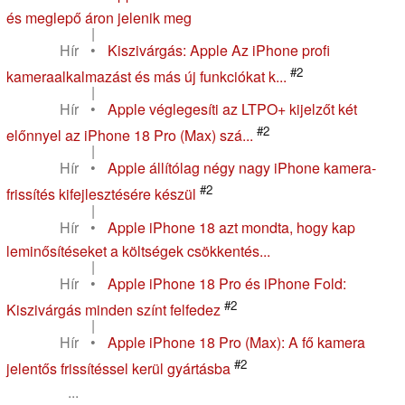
és meglepő áron jelenik meg
|
Hír
•
Kiszivárgás: Apple Az iPhone profi
#2
kameraalkalmazást és más új funkciókat k...
|
Hír
•
Apple véglegesíti az LTPO+ kijelzőt két
#2
előnnyel az iPhone 18 Pro (Max) szá...
|
Hír
•
Apple állítólag négy nagy iPhone kamera-
#2
frissítés kifejlesztésére készül
|
Hír
•
Apple iPhone 18 azt mondta, hogy kap
leminősítéseket a költségek csökkentés...
|
Hír
•
Apple iPhone 18 Pro és iPhone Fold:
#2
Kiszivárgás minden színt felfedez
|
Hír
•
Apple iPhone 18 Pro (Max): A fő kamera
#2
jelentős frissítéssel kerül gyártásba
...