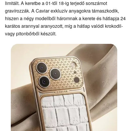
limitált. A keretbe a 01-től 18-ig terjedő sorszámot
gravírozzák. A Caviar exkluzív anyagokra támaszkodik,
hiszen a négy modellből háromnak a kerete és hátlapja 24
karátos arannyal aranyozott, míg a hátlap valódi krokodil-
vagy pitonbőrből készült.