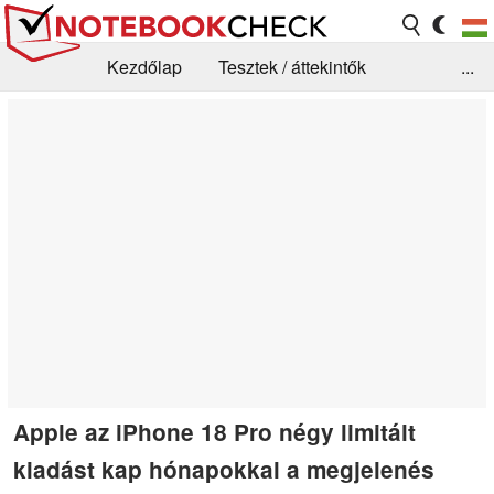
Kezdőlap
Tesztek / áttekintők
...
Hírek
GYIK / Technológia / Benchmarkok
Könyvtár
Kapcsolat
Apple az iPhone 18 Pro négy limitált
kiadást kap hónapokkal a megjelenés