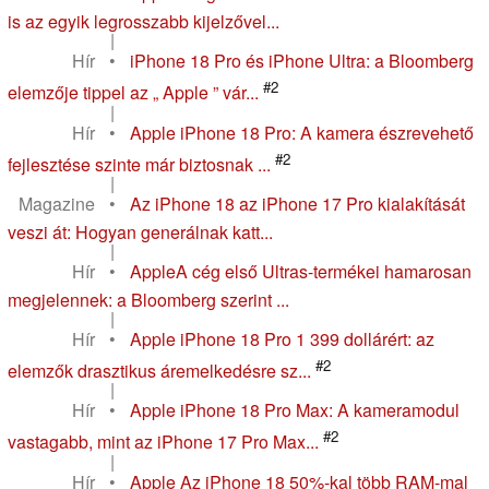
is az egyik legrosszabb kijelzővel...
|
Hír
•
iPhone 18 Pro és iPhone Ultra: a Bloomberg
#2
elemzője tippel az „ Apple ” vár...
|
Hír
•
Apple iPhone 18 Pro: A kamera észrevehető
#2
fejlesztése szinte már biztosnak ...
|
Magazine
•
Az iPhone 18 az iPhone 17 Pro kialakítását
veszi át: Hogyan generálnak katt...
|
Hír
•
AppleA cég első Ultras-termékei hamarosan
megjelennek: a Bloomberg szerint ...
|
Hír
•
Apple iPhone 18 Pro 1 399 dollárért: az
#2
elemzők drasztikus áremelkedésre sz...
|
Hír
•
Apple iPhone 18 Pro Max: A kameramodul
#2
vastagabb, mint az iPhone 17 Pro Max...
|
Hír
•
Apple Az iPhone 18 50%-kal több RAM-mal