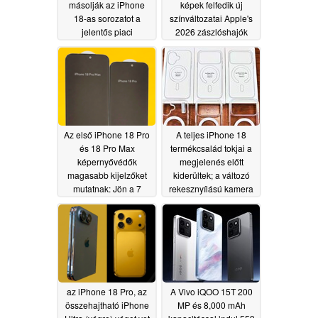
másolják az iPhone
képek felfedik új
18-as sorozatot a
színváltozatai Apple's
jelentős piaci
2026 zászlóshajók
váltásban; a Xiaomi az
05/25/2026
első a sorban
05/27/2026
Az első iPhone 18 Pro
A teljes iPhone 18
és 18 Pro Max
termékcsalád tokjai a
képernyővédők
megjelenés előtt
magasabb kijelzőket
kiderültek; a változó
mutatnak: Jön a 7
rekesznyílású kamera
hüvelykes iPhone?
vastagabb dizájnt
eredményezhet
05/23/2026
05/23/2026
az iPhone 18 Pro, az
A Vivo iQOO 15T 200
összehajtható iPhone
MP és 8,000 mAh