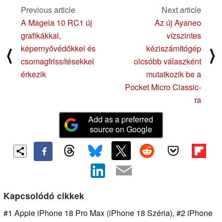
Previous article
Next article
A Mageia 10 RC1 új
Az új Ayaneo
grafikákkal,
vízszintes
képernyővédőkkel és
kéziszámítógép
⟨
⟩
csomagfrissítésekkel
olcsóbb válaszként
érkezik
mutatkozik be a
Pocket Micro Classic-
ra
Add as a preferred
source on Google
Kapcsolódó cikkek
#1 Apple iPhone 18 Pro Max (iPhone 18 Széria), #2 iPhone