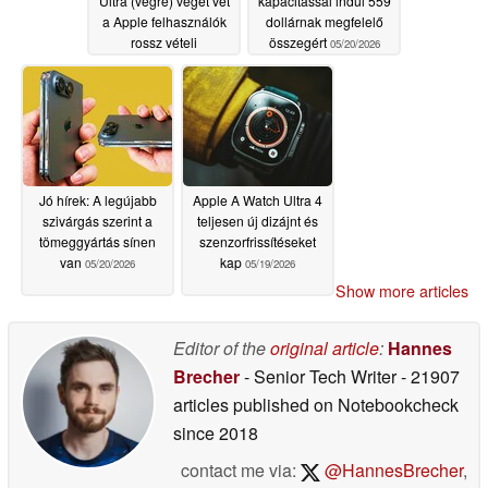
Ultra (végre) véget vet
kapacitással indul 559
a Apple felhasználók
dollárnak megfelelő
rossz vételi
összegért
05/20/2026
problémáinak, mondja
a friss szivárgás
05/22/2026
Jó hírek: A legújabb
Apple A Watch Ultra 4
szivárgás szerint a
teljesen új dizájnt és
tömeggyártás sínen
szenzorfrissítéseket
van
kap
05/20/2026
05/19/2026
Show more articles
Editor of the
original article
:
Hannes
Brecher
- Senior Tech Writer
- 21907
articles published on Notebookcheck
since 2018
contact me via:
@HannesBrecher
,