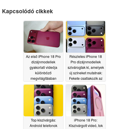
Kapcsolódó cikkek
Az első iPhone 18 Pro
Részletes iPhone 18
dizájnmodellek
Pro dizájnmodellek
gyakorlati videója
szivárogtak ki, amelyek
különböző
új színeket mutatnak:
megvilágításban
Fekete csatlakozik az
mutatja be az új
ezüsthöz
05/29/2026
színeket
05/31/2026
Top kiszivárgás:
iPhone 18 Pro:
Android telefonok
Kiszivárgott videó, tok