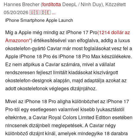
Hannes Brecher (
fordította
DeepL / Ninh Duy),
Közzétett
05/20/2026
🇺🇸
🇩🇪
...
iPhone
Smartphone
Apple
Launch
Míg a Apple még mindig az iPhone 17 Pro
(1214 dollár az
Amazonon
) értékesítésével van elfoglalva, addig a luxus
okostelefon-gyártó Caviar már most foglalásokat vesz fel a
Apple iPhone 18 Pro és iPhone 18 Pro Max készülékekre.
Ez nem atipikus a Caviar számára, mivel a vállalat
rendszeresen fejleszt limitált kiadásokat kiszivárgott
okostelefon-designok alapján, majd adaptálja azokat az
adott okostelefonok végleges dizájnjához.
Mivel az iPhone 18 Pro aligha különbözhet az iPhone 17
Pro-tól egy esetlegesen valamivel kisebb lyukasztástól
eltekintve, a Caviar Royal Colors Limited Edition esetében
nincsenek dizájnbeli meglepetések. A Caviar négy
különböző dizájnt kínál, amelyek mindegyike 18 darabra