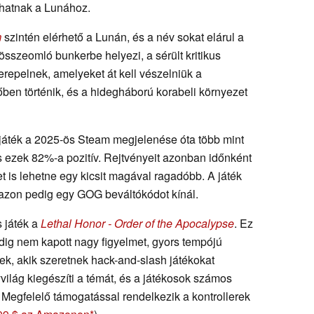
hatnak a Lunához.
m
szintén elérhető a Lunán, és a név sokat elárul a
összeomló bunkerbe helyezi, a sérült kritikus
erepelnek, amelyeket át kell vészelniük a
őben történik, és a hidegháború korabeli környezet
játék a 2025-ös Steam megjelenése óta több mint
s ezek 82%-a pozitív. Rejtvényeit azonban időnként
t is lehetne egy kicsit magával ragadóbb. A játék
mazon pedig egy GOG beváltókódot kínál.
 játék a
Lethal Honor - Order of the Apocalypse
. Ez
dig nem kapott nagy figyelmet, gyors tempójú
ek, akik szeretnek hack-and-slash játékokat
yvilág kiegészíti a témát, és a játékosok számos
egfelelő támogatással rendelkezik a kontrollerek