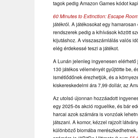
tagok pedig Amazon Games kódot kap
60 Minutes to Extinction: Escape Roo
játékról. A játékosokat egy hamarosan 
rendszerek pedig a kihívások között sz
kijutáshoz. A visszaszámlálás valós id
elég érdekessé teszi a játékot.
A Lunán jelenleg ingyenesen elérhető 
130 játékos véleményét gyűjtötte be, é
ismétlődőnek érezhetjük, és a környeze
kiskereskedelmi ára 7,99 dollár, az A
Az utolsó újonnan hozzáadott ingyenes
egy 2025-ös akció roguelike, és bár ed
harcai azok számára is vonzóak lehetn
játszani. A komor, kézzel rajzolt látván
különböző biomába merészkedhetnek. M