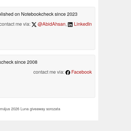
ublished on Notebookcheck
since 2023
contact me via:
@AbidAhsan
,
LinkedIn
okcheck
since 2008
contact me via:
Facebook
 május 2026 Luna giveaway sorozata