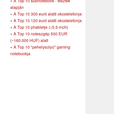
»
A Top 10 subnotebook - tesztek
alapján
»
A Top 10 300 euró alatti okostelefonja
»
A Top 10 120 euró alatti okostelefonja
»
A Top 10 phabletje (>5.5-inch)
»
A Top 10 noteszgép 500 EUR
(~160.000 HUF) alatt
»
A Top 10 "pehelysúlyú" gaming
notebookja