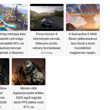
örög mitológia által
Forza Horizon 6
A Subnautica 2 460K
nspirált nyílt világú
vélemények vannak,
Steam játékosszámot
alandjáték 80%-os
többnyire pozitív,
tesz közzé a korai
kedvezménnyel
néhány fenntartással
hozzáférésű
apható a Steamen
megjelenés napján,
05/15/2026
felülmúlva az AAA
05/15/2026
játékokat
05/15/2026
Store
Minden idők
lső
legalacsonyabb értéke:
enes
2025 egyik legjobb
 2026-
akció-FPS játéka most
67%-os
6