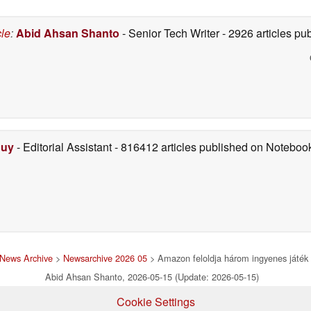
kedvezménnyel
kapható a Steamen
cle
:
Abid Ahsan Shanto
- Senior Tech Writer
- 2926 articles p
05/14/2026
Duy
- Editorial Assistant
- 816412 articles published on Notebo
News Archive
>
Newsarchive 2026 05
> Amazon feloldja három ingyenes játék
Abid Ahsan Shanto, 2026-05-15 (Update: 2026-05-15)
Cookie Settings