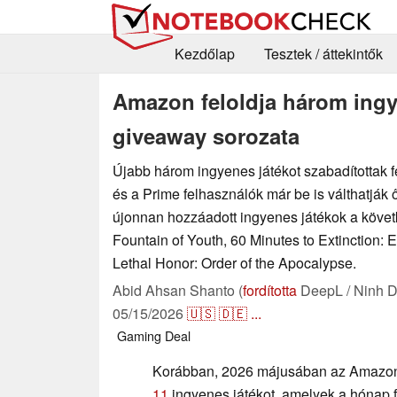
Kezdőlap
Tesztek / áttekintők
Amazon feloldja három ingy
giveaway sorozata
Újabb három ingyenes játékot szabadítottak 
és a Prime felhasználók már be is válthatják 
újonnan hozzáadott ingyenes játékok a követ
Fountain of Youth, 60 Minutes to Extinction:
Lethal Honor: Order of the Apocalypse.
Abid Ahsan Shanto (
fordította
DeepL / Ninh D
05/15/2026
🇺🇸
🇩🇪
...
Gaming
Deal
Korábban, 2026 májusában az Amazon
11
ingyenes játékot, amelyek a hónap