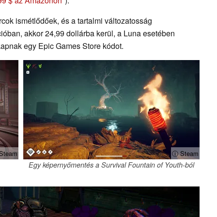
99 $ az Amazonon
).
rcok ismétlődőek, és a tartalmi változatosság
ióban, akkor 24,99 dollárba kerül, a Luna esetében
kapnak egy Epic Games Store kódot.
Steam
ⓘ Steam
Egy képernyőmentés a Survival Fountain of Youth-ból