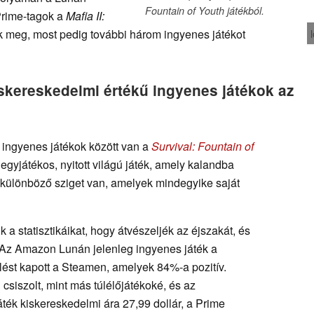
Fountain of Youth játékból.
Prime-tagok a
Mafia II:
 meg, most pedig további három ingyenes játékot
iskereskedelmi értékű ingyenes játékok az
ingyenes játékok között van a
Survival: Fountain of
egyjátékos, nyitott világú játék, amely kalandba
 különböző sziget van, amelyek mindegyike saját
a statisztikáikat, hogy átvészeljék az éjszakát, és
 Az Amazon Lunán jelenleg ingyenes játék a
lést kapott a Steamen, amelyek 84%-a pozitív.
siszolt, mint más túlélőjátékoké, és az
áték kiskereskedelmi ára 27,99 dollár, a Prime