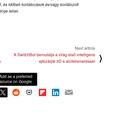
 és időbeli korlátozások és/vagy korlátozott
nye lehet.
Next article
A SwitchBot bemutatja a világ első intelligens
⟩
a
ajtózárját 3D-s arcfelismeréssel
Add as a preferred
source on Google