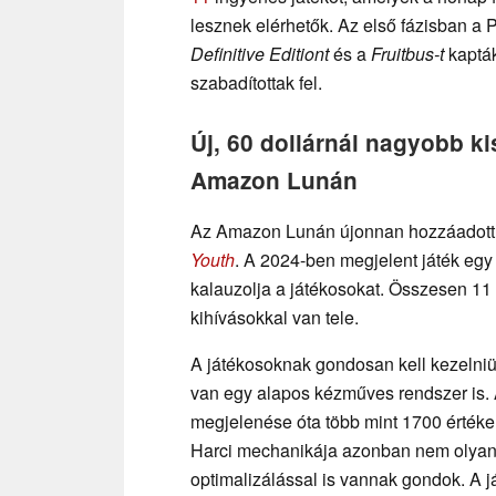
lesznek elérhetők. Az első fázisban a 
Definitive Editiont
és a
Fruitbus-t
kapták
szabadítottak fel.
Új, 60 dollárnál nagyobb k
Amazon Lunán
Az Amazon Lunán újonnan hozzáadott 
Youth
. A 2024-ben megjelent játék egy 
kalauzolja a játékosokat. Összesen 11
kihívásokkal van tele.
A játékosoknak gondosan kell kezelniük 
van egy alapos kézműves rendszer is.
megjelenése óta több mint 1700 értéke
Harci mechanikája azonban nem olyan c
optimalizálással is vannak gondok. A j