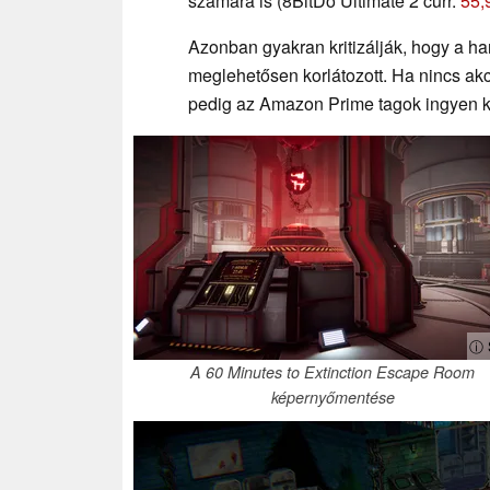
számára is (8BitDo Ultimate 2 curr.
55,
Azonban gyakran kritizálják, hogy a ha
meglehetősen korlátozott. Ha nincs akc
pedig az Amazon Prime tagok ingyen 
ⓘ 
A 60 Minutes to Extinction Escape Room
képernyőmentése