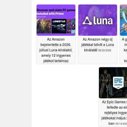
Az Amazon
Az Amazon négy új
A g
bejelentette a 2026.
játékkal bővíti a Luna
i
júliusi Luna-kínálatot,
kínálatát
k
06/30/2026
amely 12 ingyenes
játékot tartalmaz
k
07/03/2026
Az Epic Games 
felfedte az e
rejtélyes ingy
játékokat május
ban
05/14/202