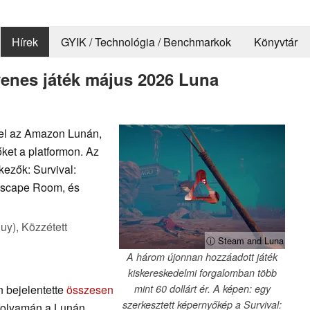
Hírek
GYIK / Technológia / Benchmarkok
Könyvtár
enes játék május 2026 Luna
fel az Amazon Lunán,
őket a platformon. Az
kezők: Survival:
 Escape Room, és
uy),
Közzétett
ⓘ Steam and Luna
A három újonnan hozzáadott játék
kiskereskedelmi forgalomban több
 bejelentette
összesen
mint 60 dollárt ér. A képen: egy
szerkesztett képernyőkép a Survival:
 folyamán a Lunán