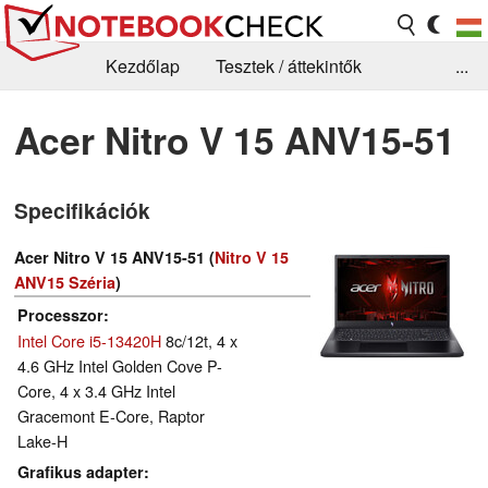
Kezdőlap
Tesztek / áttekintők
...
Hírek
GYIK / Technológia / Benchmarkok
Acer Nitro V 15 ANV15-51
Könyvtár
Kapcsolat
Specifikációk
Acer Nitro V 15 ANV15-51 (
Nitro V 15
ANV15 Széria
)
Processzor
Intel Core i5-13420H
8c/12t, 4 x
4.6 GHz Intel Golden Cove P-
Core, 4 x 3.4 GHz Intel
Gracemont E-Core, Raptor
Lake-H
Grafikus adapter