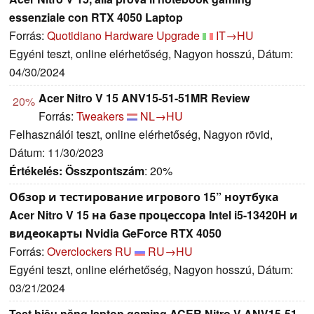
essenziale con RTX 4050 Laptop
Forrás:
Quotidiano Hardware Upgrade
IT→HU
Egyéni teszt, online elérhetőség, Nagyon hosszú, Dátum:
04/30/2024
Acer Nitro V 15 ANV15-51-51MR Review
20%
Forrás:
Tweakers
NL→HU
Felhasználói teszt, online elérhetőség, Nagyon rövid,
Dátum: 11/30/2023
Értékelés:
Összpontszám
: 20%
Обзор и тестирование игрового 15” ноутбука
Acer Nitro V 15 на базе процессора Intel i5-13420H и
видеокарты Nvidia GeForce RTX 4050
Forrás:
Overclockers RU
RU→HU
Egyéni teszt, online elérhetőség, Nagyon hosszú, Dátum:
03/21/2024
Test hiệu năng laptop gaming ACER Nitro V ANV15-51-