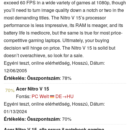
exceed 60 FPS in a wide variety of games at 1080p, though
you’ll need to turn image quality down a notch or two in the
most demanding titles. The Nitro V 15’s processor
performance is less impressive, its RAM is meager, and its
battery life is mediocre, but the same is true for most price-
competitive gaming laptops. Ultimately, your buying
decision will hinge on price. The Nitro V 15 is solid but
doesn’t overachieve, so look for a sale.
Egyéni teszt, online elérhetőség, Hosszú, Dátum:
12/06/2005
Értékelés:
Összpontszám
: 78%
Acer Nitro V 15
70%
Forrás:
PC Welt
DE→HU
Egyéni teszt, online elérhetőség, Hosszú, Dátum:
01/13/2024
Értékelés:
Összpontszám
: 70%
Acer Nitro V 15, alla prova il notebook gaming