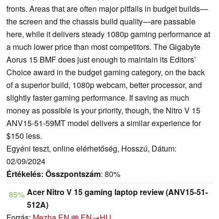
fronts. Areas that are often major pitfalls in budget builds—
the screen and the chassis build quality—are passable
here, while it delivers steady 1080p gaming performance at
a much lower price than most competitors. The Gigabyte
Aorus 15 BMF does just enough to maintain its Editors’
Choice award in the budget gaming category, on the back
of a superior build, 1080p webcam, better processor, and
slightly faster gaming performance. If saving as much
money as possible is your priority, though, the Nitro V 15
ANV15-51-59MT model delivers a similar experience for
$150 less.
Egyéni teszt, online elérhetőség, Hosszú, Dátum:
02/09/2024
Értékelés:
Összpontszám
: 80%
Acer Nitro V 15 gaming laptop review (ANV15-51-
85%
512A)
Forrás:
Mezha EN
EN→HU