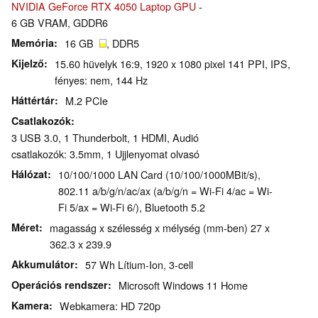
NVIDIA GeForce RTX 4050 Laptop GPU
-
6 GB VRAM, GDDR6
Memória
16 GB
, DDR5
Kijelző
15.60 hüvelyk 16:9, 1920 x 1080 pixel 141 PPI, IPS,
fényes: nem, 144 Hz
Háttértár
M.2 PCIe
Csatlakozók
3 USB 3.0, 1 Thunderbolt, 1 HDMI, Audió
csatlakozók: 3.5mm, 1 Ujjlenyomat olvasó
Hálózat
10/100/1000 LAN Card (10/100/1000MBit/s),
802.11 a/b/g/n/ac/ax (a/b/g/n = Wi-Fi 4/ac = Wi-
Fi 5/ax = Wi-Fi 6/), Bluetooth 5.2
Méret
magasság x szélesség x mélység (mm-ben) 27 x
362.3 x 239.9
Akkumulátor
57 Wh Lítium-Ion, 3-cell
Operációs rendszer
Microsoft Windows 11 Home
Kamera
Webkamera: HD 720p