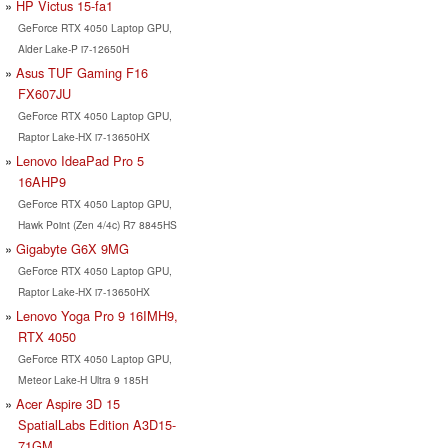
HP Victus 15-fa1
GeForce RTX 4050 Laptop GPU,
Alder Lake-P i7-12650H
Asus TUF Gaming F16
FX607JU
GeForce RTX 4050 Laptop GPU,
Raptor Lake-HX i7-13650HX
Lenovo IdeaPad Pro 5
16AHP9
GeForce RTX 4050 Laptop GPU,
Hawk Point (Zen 4/4c) R7 8845HS
Gigabyte G6X 9MG
GeForce RTX 4050 Laptop GPU,
Raptor Lake-HX i7-13650HX
Lenovo Yoga Pro 9 16IMH9,
RTX 4050
GeForce RTX 4050 Laptop GPU,
Meteor Lake-H Ultra 9 185H
Acer Aspire 3D 15
SpatialLabs Edition A3D15-
71GM