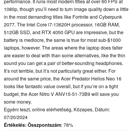
performance. It runs most modern titles at over 60 FPS at
1080p, though you’ll need to turn image quality down a little
in the most demanding titles like Fortnite and Cyberpunk
2077. The Intel Core i7-13620H processor, 16GB RAM,
512GB SSD, and RTX 4050 GPU are impressive, but the
battery is mediocre, the same is true for most sub-$1000
laptops, however. The areas where the laptop does falter
are easier to deal with than some alternatives, like the thin
sound you can get a pair of better-sounding headphones.
It’s not terrible, but it’s not particularly great either. For
around the same price, the Acer Predator Helios Neo 16
looks like fantastic value overall, but if you’re on a tight
budget, the Acer Nitro V ANV15-51-73B9 will save you
some money.
Egyéni teszt, online elérhetőség, Közepes, Dátum:
07/20/2024
Értékelés:
Összpontszám
: 78%