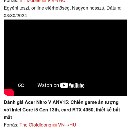
Forrás:
XT Mobile
VN→HU
Egyéni teszt, online elérhetőség, Nagyon hosszú, Dátum:
03/30/2024
Đánh giá Acer Nitro V ANV15: Chiến game ấn tượng
với Intel Core i5 Gen 13th, card RTX 4050, thiết kế bắt
mắt
Forrás:
The Gioididong
VN→HU