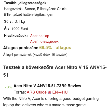
További jellegzetességek
Hangszórók: Stereo, Billentyűzet: Chiclet,
Billentyűzet háttérvilágítás: igen
Súly
2.1 kg
Ár
1000 Euró
Hivatkozások
Acer honlap
Acer noteszgépek
68.5%
- átlagos
Átlagos pontszám:
Átlag
6
pontszámok (kezdő érték
16
tesztek)
Tesztek a következőre Acer Nitro V 15 ANV15-
51
Acer Nitro V ANV15-51-73B9 Review
78%
Forrás:
ARS Guide
EN→HU
With the Nitro V, Acer is offering a good-budget gaming
laptop that delivers where it matters most: game