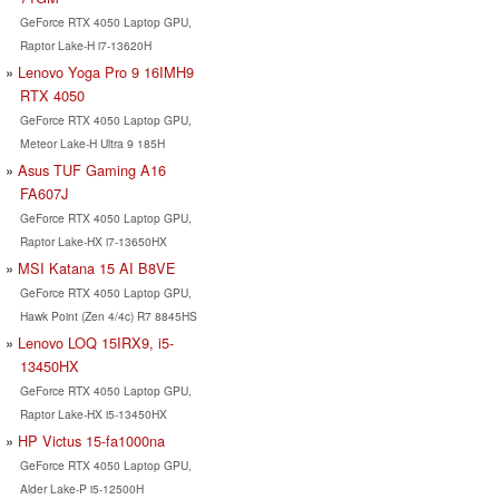
GeForce RTX 4050 Laptop GPU,
Raptor Lake-H i7-13620H
Lenovo Yoga Pro 9 16IMH9
RTX 4050
GeForce RTX 4050 Laptop GPU,
Meteor Lake-H Ultra 9 185H
Asus TUF Gaming A16
FA607J
GeForce RTX 4050 Laptop GPU,
Raptor Lake-HX i7-13650HX
MSI Katana 15 AI B8VE
GeForce RTX 4050 Laptop GPU,
Hawk Point (Zen 4/4c) R7 8845HS
Lenovo LOQ 15IRX9, i5-
13450HX
GeForce RTX 4050 Laptop GPU,
Raptor Lake-HX i5-13450HX
HP Victus 15-fa1000na
GeForce RTX 4050 Laptop GPU,
Alder Lake-P i5-12500H