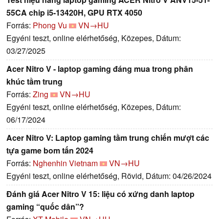
55CA chip i5-13420H, GPU RTX 4050
Forrás:
Phong Vu
VN→HU
Egyéni teszt, online elérhetőség, Közepes, Dátum:
03/27/2025
Acer Nitro V - laptop gaming đáng mua trong phân
khúc tầm trung
Forrás:
Zing
VN→HU
Egyéni teszt, online elérhetőség, Közepes, Dátum:
06/17/2024
Acer Nitro V: Laptop gaming tầm trung chiến mượt các
tựa game bom tấn 2024
Forrás:
Nghenhin Vietnam
VN→HU
Egyéni teszt, online elérhetőség, Rövid, Dátum: 04/26/2024
Đánh giá Acer Nitro V 15: liệu có xứng danh laptop
gaming “quốc dân”?