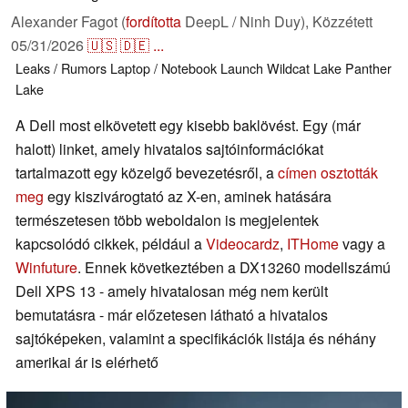
Alexander Fagot (
fordította
DeepL / Ninh Duy),
Közzétett
05/31/2026
🇺🇸
🇩🇪
...
Leaks / Rumors
Laptop / Notebook
Launch
Wildcat Lake
Panther
Lake
A Dell most elkövetett egy kisebb baklövést. Egy (már
halott) linket, amely hivatalos sajtóinformációkat
tartalmazott egy közelgő bevezetésről, a
címen osztották
meg
egy kiszivárogtató az X-en, aminek hatására
természetesen több weboldalon is megjelentek
kapcsolódó cikkek, például a
Videocardz
,
ITHome
vagy a
Winfuture
. Ennek következtében a DX13260 modellszámú
Dell XPS 13 - amely hivatalosan még nem került
bemutatásra - már előzetesen látható a hivatalos
sajtóképeken, valamint a specifikációk listája és néhány
amerikai ár is elérhető