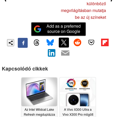
különböző
megvilágításban mutatja
be az új színeket
Add as a preferred
source on Google
Kapcsolódó cikkek
Az Intel Wildcat Lake
A Vivo X300 Ultra a
Refresh megduplázza
Vivo X300 Pro mögött