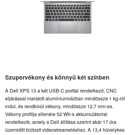
Szupervékony és könnyű két színben
A Dell XPS 13 a két USB-C porttal rendelkező, CNC
eljárással maratott alumíniumvázban mindössze 1 kg-ról
indul, és rendkívül vékony, mindössze 12,7 mm-es.
Vékony profilja ellenére 52 Wh-s akkumulátorral
rendelkezik, amely a Dell állítása szerint akár 17 óra
üzemidőt biztosít videostreameléshez. A 13,4 hüvelykes