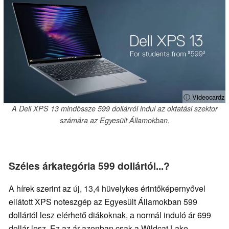
ⓘ Videocardz
A Dell XPS 13 mindössze 599 dollárról indul az oktatási szektor
számára az Egyesült Államokban.
Széles árkategória 599 dollártól...?
A hírek szerint az új, 13,4 hüvelykes érintőképernyővel
ellátott XPS noteszgép az Egyesült Államokban 599
dollártól lesz elérhető diákoknak, a normál induló ár 699
dollár lesz. Ez az ár azonban csak a Wildcat Lake