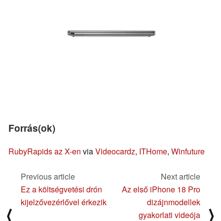
Forrás(ok)
RubyRapids az X-en
via
Videocardz
,
ITHome
,
Winfuture
Previous article
Next article
Ez a költségvetési drón
Az első iPhone 18 Pro
kijelzővezérlővel érkezik
dizájnmodellek
⟨
⟩
gyakorlati videója