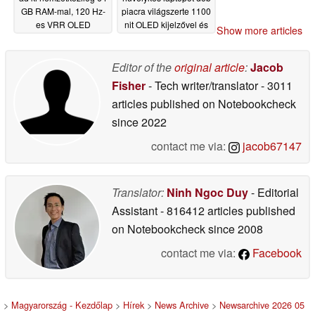
GB RAM-mal, 120 Hz-
piacra világszerte 1100
es VRR OLED
nit OLED kijelzővel és
Show more articles
kijelzővel és AMD
két SSD foglalattal
processzorokkal
06/01/2026
Editor of the
original article
:
Jacob
06/01/2026
Fisher
- Tech writer/translator
- 3011
articles published on Notebookcheck
since 2022
contact me via:
jacob67147
Translator:
Ninh Ngoc Duy
- Editorial
Assistant
- 816412 articles published
on Notebookcheck
since 2008
contact me via:
Facebook
>
Magyarország - Kezdőlap
>
Hírek
>
News Archive
>
Newsarchive 2026 05