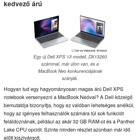
kedvező árú
ⓘ Dell via Videocardz, Winfuture
Egy új Dell XPS 13 modell, DX13260
számmal, már úton van, és a
MacBook Neo konkurenciájának
szánják.
Hogyan tud egy hagyományosan magas árú Dell XPS
notebook versenyezni a MacBook Neóval? A Dell közelgő
bemutatója bizonyítja, hogy ez valóban lehetséges anélkül,
hogy az igényes felhasználók számára túl sok funkciót
feláldoznának, például az akár 32 GB RAM-ot és a Panther
Lake CPU opciót. Szinte minden részlet azonban már idő
előtt kiszivárgott.