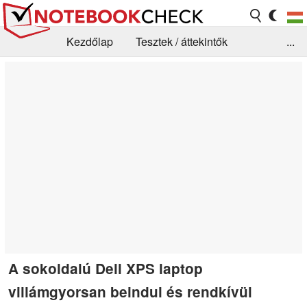
Kezdőlap
Tesztek / áttekintők
...
Hírek
GYIK / Technológia / Benchmarkok
Könyvtár
Kapcsolat
A sokoldalú Dell XPS laptop
villámgyorsan beindul és rendkívül