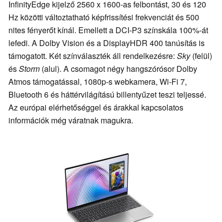
InfinityEdge kijelző 2560 x 1600-as felbontást, 30 és 120
Hz közötti változtatható képfrissítési frekvenciát és 500
nites fényerőt kínál. Emellett a DCI-P3 színskála 100%-át
lefedi. A Dolby Vision és a DisplayHDR 400 tanúsítás is
támogatott. Két színválaszték áll rendelkezésre:
Sky
(felül)
és
Storm
(alul). A csomagot négy hangszórósor Dolby
Atmos támogatással, 1080p-s webkamera, Wi-Fi 7,
Bluetooth 6 és háttérvilágítású billentyűzet teszi teljessé.
Az európai elérhetőséggel és árakkal kapcsolatos
információk még váratnak magukra.