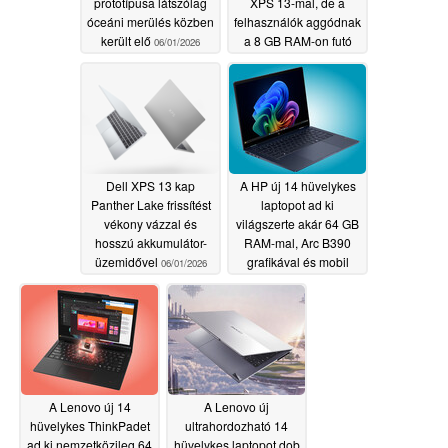
prototípusa látszólag
XPS 13-mal, de a
óceáni merülés közben
felhasználók aggódnak
került elő
a 8 GB RAM-on futó
06/01/2026
Windows 11 miatt
06/01/2026
Dell XPS 13 kap
A HP új 14 hüvelykes
Panther Lake frissítést
laptopot ad ki
vékony vázzal és
világszerte akár 64 GB
hosszú akkumulátor-
RAM-mal, Arc B390
üzemidővel
grafikával és mobil
06/01/2026
csatlakozási
lehetőséggel
06/01/2026
A Lenovo új 14
A Lenovo új
hüvelykes ThinkPadet
ultrahordozható 14
ad ki nemzetközileg 64
hüvelykes laptopot dob