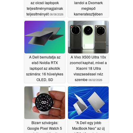
az olcsó laptopok
landol a Dxomark
teljesítménymagjainak
meglepő
teljesítményét
kameratesztjében
06/08/2026
06/03/2026
A Dell bemutatja az
A Vivo X500 Ultra 10x
első Nvidia RTX
zoomot kaphat, mivel a
laptopot az alkotók
Xiaomi 18 Ultra
számára: 16 hüvelykes
visszaeséssel néz
OLED, SD
szembe
06/02/2026
kártyaolvasó, 128GB
RAM
06/02/2026
Bizarr szivárgás:
"A Dell egy jobb
Google Pixel Watch 5
MacBook Neo" az új