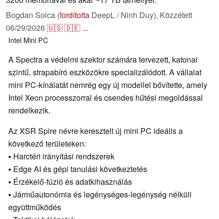
Bogdan Solca (
fordította
DeepL / Ninh Duy),
Közzétett
06/29/2026
🇺🇸
🇩🇪
...
Intel
Mini PC
A Spectra a védelmi szektor számára tervezett, katonai
szintű, strapabíró eszközökre specializálódott. A vállalat
mini PC-kínálatát nemrég egy új modellel bővítette, amely
Intel Xeon processzorral és csendes hűtési megoldással
rendelkezik.
Az XSR Spire névre keresztelt új mini PC ideális a
következő területeken:
▪ Harctéri irányítási rendszerek
▪ Edge AI és gépi tanulási következtetés
▪ Érzékelő-fúzió és adatkihasználás
▪ Járműautonómia és legénységes-legénység nélküli
együttműködés