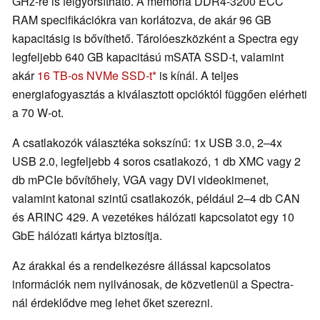
GHz-re is felgyorsítható. A memória DDR4-3200 ECC
RAM specifikációkra van korlátozva, de akár 96 GB
kapacitásig is bővíthető. Tárolóeszközként a Spectra egy
legfeljebb 640 GB kapacitású mSATA SSD-t, valamint
akár
16 TB-os NVMe SSD-t
is kínál. A teljes
energiafogyasztás a kiválasztott opcióktól függően elérheti
a 70 W-ot.
A csatlakozók választéka sokszínű: 1x USB 3.0, 2–4x
USB 2.0, legfeljebb 4 soros csatlakozó, 1 db XMC vagy 2
db mPCIe bővítőhely, VGA vagy DVI videokimenet,
valamint katonai szintű csatlakozók, például 2–4 db CAN
és ARINC 429. A vezetékes hálózati kapcsolatot egy 10
GbE hálózati kártya biztosítja.
Az árakkal és a rendelkezésre állással kapcsolatos
információk nem nyilvánosak, de közvetlenül a Spectra-
nál érdeklődve meg lehet őket szerezni.