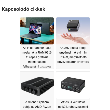
Kapcsolódó cikkek
Az Intel Panther Lake
A GMK piacra dobja
mostantól a RAM 93%-
tenyérnyi méretű mini
át képes grafikus
PC-jét, megfizethető
memóriaként
bevezető áron
07/01/2026
felhasználni
07/03/2026
A SilentPC piacra
Az Asus ventilátor
dobja az AMD Ryzen
nélküli, robusztus mini