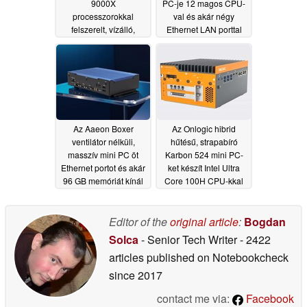
9000X
PC-je 12 magos CPU-
processzorokkal
val és akár négy
felszerelt, vízálló,
Ethernet LAN porttal
ventilátor nélküli mini
büszkélkedhet
PC-t
06/30/2026
02/06/2026
Az Aaeon Boxer
Az Onlogic hibrid
ventilátor nélküli,
hűtésű, strapabíró
masszív mini PC öt
Karbon 524 mini PC-
Ethernet portot és akár
ket készít Intel Ultra
96 GB memóriát kínál
Core 100H CPU-kkal
prémium áron
és Nvidia SFF Ada
10/26/2025
GPU-kkal
09/10/2025
Editor of the
original article
:
Bogdan
Solca
- Senior Tech Writer
- 2422
articles published on Notebookcheck
since 2017
contact me via:
Facebook