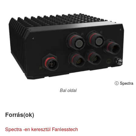
ⓘ Spectra
Bal oldal
Forrás(ok)
Spectra
-en keresztül Fanlesstech