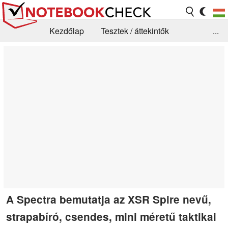
Kezdőlap
Tesztek / áttekintők
...
Hírek
GYIK / Technológia / Benchmarkok
Könyvtár
Kapcsolat
A Spectra bemutatja az XSR Spire nevű,
strapabíró, csendes, mini méretű taktikai