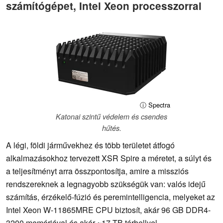
számítógépet, Intel Xeon processzorral
ⓘ Spectra
Katonai szintű védelem és csendes
hűtés.
A légi, földi járművekhez és több területet átfogó
alkalmazásokhoz tervezett XSR Spire a méretet, a súlyt és
a teljesítményt arra összpontosítja, amire a missziós
rendszereknek a legnagyobb szükségük van: valós idejű
számítás, érzékelő-fúzió és peremintelligencia, melyeket az
Intel Xeon W-11865MRE CPU biztosít, akár 96 GB DDR4-
3200 memóriával és akár ~17 TB tárhellyel.