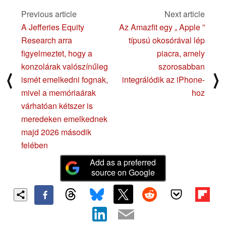
Previous article
Next article
A Jefferies Equity
Az Amazfit egy „ Apple ”
Research arra
típusú okosórával lép
figyelmeztet, hogy a
piacra, amely
konzolárak valószínűleg
szorosabban
⟨
⟩
ismét emelkedni fognak,
integrálódik az iPhone-
mivel a memóriaárak
hoz
várhatóan kétszer is
meredeken emelkednek
majd 2026 második
felében
Add as a preferred
source on Google