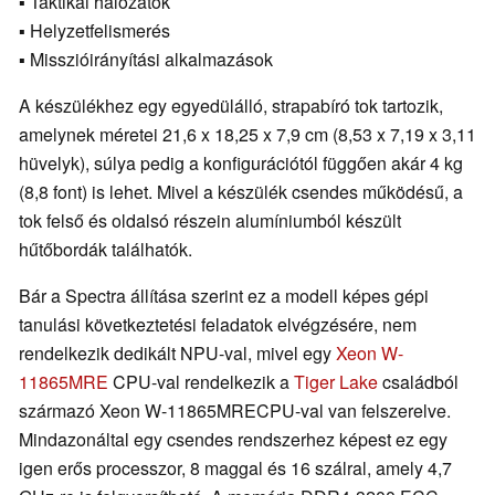
▪ Taktikai hálózatok
▪ Helyzetfelismerés
▪ Misszióirányítási alkalmazások
A készülékhez egy egyedülálló, strapabíró tok tartozik,
amelynek méretei 21,6 x 18,25 x 7,9 cm (8,53 x 7,19 x 3,11
hüvelyk), súlya pedig a konfigurációtól függően akár 4 kg
(8,8 font) is lehet. Mivel a készülék csendes működésű, a
tok felső és oldalsó részein alumíniumból készült
hűtőbordák találhatók.
Bár a Spectra állítása szerint ez a modell képes gépi
tanulási következtetési feladatok elvégzésére, nem
rendelkezik dedikált NPU-val, mivel egy
Xeon W-
11865MRE
CPU-val rendelkezik a
Tiger Lake
családból
származó Xeon W-11865MRECPU-val van felszerelve.
Mindazonáltal egy csendes rendszerhez képest ez egy
igen erős processzor, 8 maggal és 16 szálral, amely 4,7