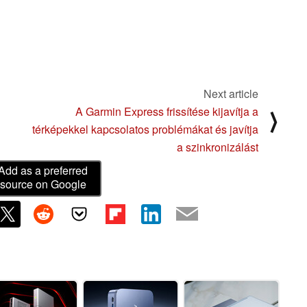
Next article
A Garmin Express frissítése kijavítja a
⟩
térképekkel kapcsolatos problémákat és javítja
a szinkronizálást
Add as a preferred
source on Google