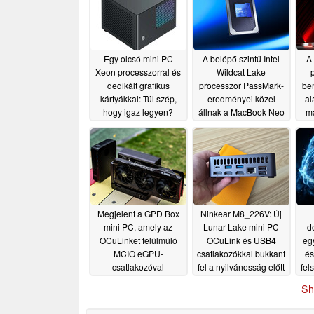
Egy olcsó mini PC
A belépő szintű Intel
A 
Xeon processzorral és
Wildcat Lake
p
dedikált grafikus
processzor PassMark-
be
kártyákkal: Túl szép,
eredményei közel
al
hogy igaz legyen?
állnak a MacBook Neo
ma
A18 Pro-jához
06/26/2026
06/22/2026
Megjelent a GPD Box
Ninkear M8_226V: Új
mini PC, amely az
Lunar Lake mini PC
d
OCuLinket felülmúló
OCuLink és USB4
eg
MCIO eGPU-
csatlakozókkal bukkant
és
csatlakozóval
fel a nyilvánosság előtt
fel
rendelkezik
06/17/2026
06/16/2026
Sh