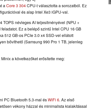
at a
Core 3 304
CPU-t választotta a sorozatból. Ez
igurációval és alap Intel Xe3 iGPU-val.
 24 TOPS névleges AI teljesítményével (NPU +
feladatot. Ez a belépő szintű Intel CPU 16 GB
 512 GB-os PCIe 3.0 x4 SSD-vel ellátott
nyen bővíthető (Samsung 990 Pro 1 TB, jelenleg
 Minix a következőket erősítette meg:
ni PC Bluetooth 5.3-mal és
WiFi 6
. Az első
tősen vékony házzal és minimalista kialakítással