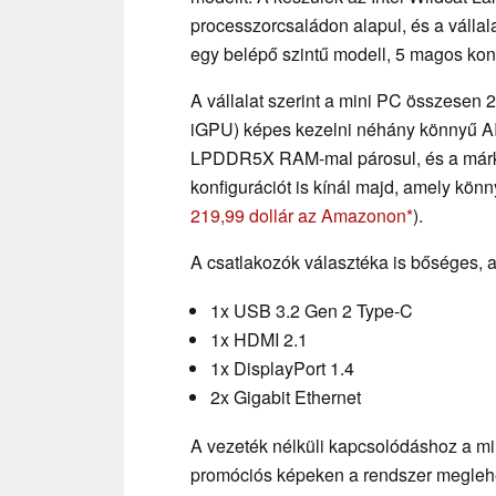
processzorcsaládon alapul, és a vállal
egy belépő szintű modell, 5 magos konf
A vállalat szerint a mini PC összesen
iGPU) képes kezelni néhány könnyű AI 
LPDDR5X RAM-mal párosul, és a márka
konfigurációt is kínál majd, amely kön
219,99 dollár az Amazonon
).
A csatlakozók választéka is bőséges, a
1x USB 3.2 Gen 2 Type-C
1x HDMI 2.1
1x DisplayPort 1.4
2x Gigabit Ethernet
A vezeték nélküli kapcsolódáshoz a mi
promóciós képeken a rendszer meglehe