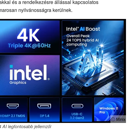
akkal és a rendelkezésre állással kapcsolatos
amarosan nyilvánosságra kerülnek.
ⓘ Minix
 AI legfontosabb jellemzői