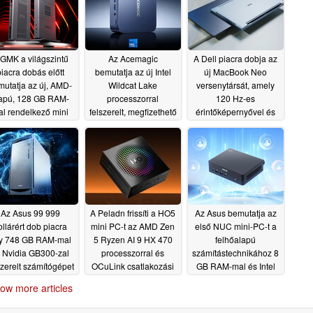
GMK a világszintű
Az Acemagic
A Dell piacra dobja az
iacra dobás előtt
bemutatja az új Intel
új MacBook Neo
mutatja az új, AMD-
Wildcat Lake
versenytársát, amely
apú, 128 GB RAM-
processzorral
120 Hz-es
l rendelkező mini
felszerelt, megfizethető
érintőképernyővel és
PC-t
mini PC-t
letisztult kialakítással
06/18/2026
06/18/2026
rendelkezik
06/18/2026
Az Asus 99 999
A Peladn frissíti a HO5
Az Asus bemutatja az
ollárért dob piacra
mini PC-t az AMD Zen
első NUC mini-PC-t a
y 748 GB RAM-mal
5 Ryzen AI 9 HX 470
felhőalapú
 Nvidia GB300-zal
processzorral és
számítástechnikához 8
szerelt számítógépet
OCuLink csatlakozási
GB RAM-mal és Intel
lehetőséggel
Wildcat Lake-el
06/16/2026
06/14/2026
ow more articles
06/03/2026