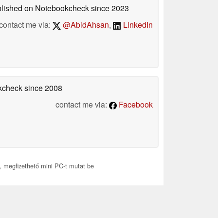
ublished on Notebookcheck
since 2023
contact me via:
@AbidAhsan
,
LinkedIn
okcheck
since 2008
contact me via:
Facebook
tt, megfizethető mini PC-t mutat be