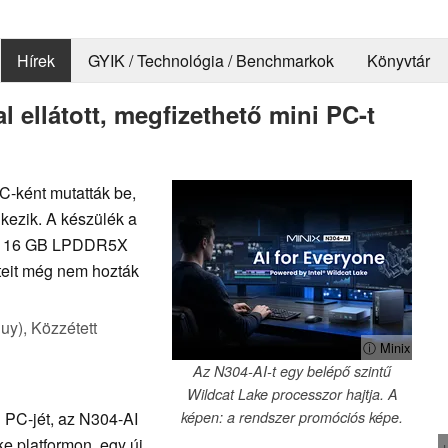
Hírek
GYIK / Technológia / Benchmarkok
Könyvtár
l ellátott, megfizethető mini PC-t
PC-ként mutatták be,
lkezik. A készülék a
ez 16 GB LPDDR5X
eteit még nem hozták
uy),
Közzétett
ⓘ Minix
Az N304-AI-t egy belépő szintű
Wildcat Lake processzor hajtja. A
i PC-jét, az N304-AI
képen: a rendszer promóciós képe.
ke platformon, egy új