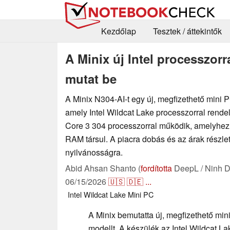
Kezdőlap
Tesztek / áttekintők
A Minix új Intel processzorra
mutat be
A Minix N304-AI-t egy új, megfizethető mini 
amely Intel Wildcat Lake processzorral rende
Core 3 304 processzorral működik, amelyh
RAM társul. A piacra dobás és az árak részl
nyilvánosságra.
Abid Ahsan Shanto (
fordította
DeepL / Ninh D
06/15/2026
🇺🇸
🇩🇪
...
Intel
Wildcat Lake
Mini PC
A Minix bemutatta új, megfizethető min
modellt. A készülék az Intel Wildcat La