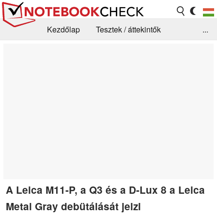
Kezdőlap
Tesztek / áttekintők
...
Hírek
GYIK / Technológia / Benchmarkok
Könyvtár
Kapcsolat
A Leica M11-P, a Q3 és a D-Lux 8 a Leica
Metal Gray debütálását jelzi