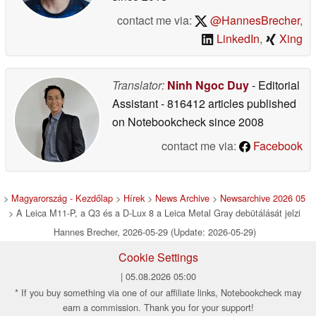
contact me via:
@HannesBrecher
,
LinkedIn
,
Xing
Translator:
Ninh Ngoc Duy
- Editorial
Assistant
- 816412 articles published
on Notebookcheck
since 2008
contact me via:
Facebook
>
Magyarország - Kezdőlap
>
Hírek
>
News Archive
>
Newsarchive 2026 05
> A Leica M11-P, a Q3 és a D-Lux 8 a Leica Metal Gray debütálását jelzi
Hannes Brecher, 2026-05-29 (Update: 2026-05-29)
Cookie Settings
| 05.08.2026 05:00
* If you buy something via one of our affiliate links, Notebookcheck may
earn a commission. Thank you for your support!