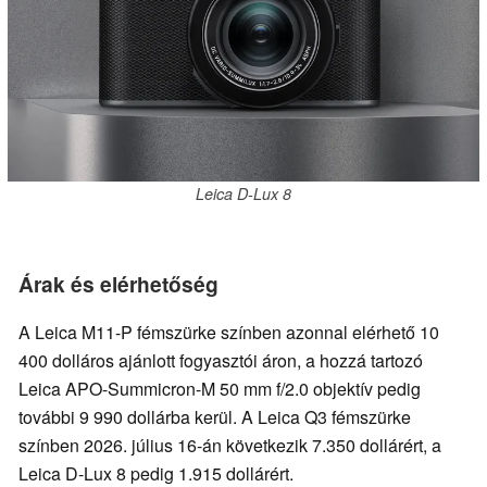
Leica D-Lux 8
Árak és elérhetőség
A Leica M11-P fémszürke színben azonnal elérhető 10
400 dolláros ajánlott fogyasztói áron, a hozzá tartozó
Leica APO-Summicron-M 50 mm f/2.0 objektív pedig
további 9 990 dollárba kerül. A Leica Q3 fémszürke
színben 2026. július 16-án következik 7.350 dollárért, a
Leica D-Lux 8 pedig 1.915 dollárért.