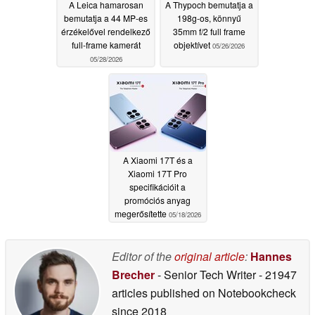
A Leica hamarosan
A Thypoch bemutatja a
bemutatja a 44 MP-es
198g-os, könnyű
érzékelővel rendelkező
35mm f/2 full frame
full-frame kamerát
objektívet
05/26/2026
05/28/2026
A Xiaomi 17T és a
Xiaomi 17T Pro
specifikációit a
promóciós anyag
megerősítette
05/18/2026
Editor of the
original article
:
Hannes
Brecher
- Senior Tech Writer
- 21947
articles published on Notebookcheck
since 2018