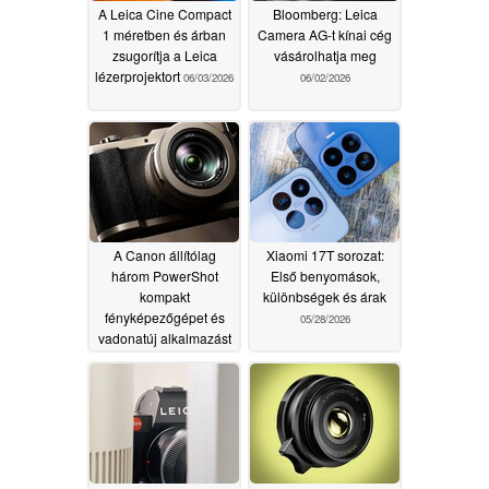
A Leica Cine Compact
Bloomberg: Leica
1 méretben és árban
Camera AG-t kínai cég
zsugorítja a Leica
vásárolhatja meg
lézerprojektort
06/03/2026
06/02/2026
A Canon állítólag
Xiaomi 17T sorozat:
három PowerShot
Első benyomások,
kompakt
különbségek és árak
fényképezőgépet és
05/28/2026
vadonatúj alkalmazást
tervez
06/02/2026