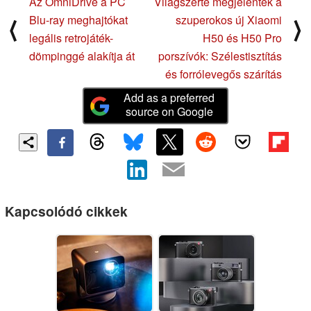
Az OmniDrive a PC
Világszerte megjelentek a
Blu-ray meghajtókat
szuperokos új Xiaomi
⟨
⟩
legális retrojáték-
H50 és H50 Pro
dömpinggé alakítja át
porszívók: Szélestisztítás
és forrólevegős szárítás
Add as a preferred
source on Google
Kapcsolódó cikkek