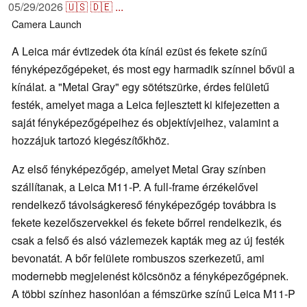
05/29/2026
🇺🇸
🇩🇪
...
Camera
Launch
A Leica már évtizedek óta kínál ezüst és fekete színű
fényképezőgépeket, és most egy harmadik színnel bővül a
kínálat. a "Metal Gray" egy sötétszürke, érdes felületű
festék, amelyet maga a Leica fejlesztett ki kifejezetten a
saját fényképezőgépeihez és objektívjeihez, valamint a
hozzájuk tartozó kiegészítőkhöz.
Az első fényképezőgép, amelyet Metal Gray színben
szállítanak, a Leica M11-P. A full-frame érzékelővel
rendelkező távolságkereső fényképezőgép továbbra is
fekete kezelőszervekkel és fekete bőrrel rendelkezik, és
csak a felső és alsó vázlemezek kapták meg az új festék
bevonatát. A bőr felülete rombuszos szerkezetű, ami
modernebb megjelenést kölcsönöz a fényképezőgépnek.
A többi színhez hasonlóan a fémszürke színű Leica M11-P