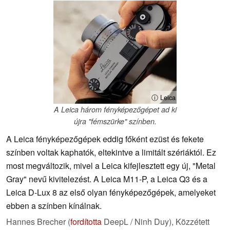
ⓘ Leica
A Leica három fényképezőgépet ad ki
újra "fémszürke" színben.
A Leica fényképezőgépek eddig főként ezüst és fekete
színben voltak kaphatók, eltekintve a limitált szériáktól. Ez
most megváltozik, mivel a Leica kifejlesztett egy új, "Metal
Gray" nevű kivitelezést. A Leica M11-P, a Leica Q3 és a
Leica D-Lux 8 az első olyan fényképezőgépek, amelyeket
ebben a színben kínálnak.
Hannes Brecher (
fordította
DeepL / Ninh Duy),
Közzétett