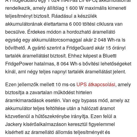
rendelkezik, amely állítólag 1 600 W maximális kimeneti
teljesítményt biztosít. Ráadásul a készülék
akkumulátorának élettartama 6 000 töltési ciklusra van
becsülve. Érdekes módon a hordozható áramellátó
egység egy akkumulátorcsomaggal akár 2 048 Wh-ra is
bővíthető. A gyártó szerint a FridgeGuard akár 15 órányi
tartalék áramellátást biztosít. Ehhez képest a Bluetti
FridgePower hatalmas, 8 064 Wh-s bővítési lehetőségeket
kínál, ami négy teljes napnyi tartalék áramellátást jelent.
Ezen jellemzők mellett 10 ms-os
UPS átkapcsolási
, amely
biztosítja a zavartalan működést hirtelen
áramkimaradások esetén. Van egy bypass mód, amely az
akkumulátor teljes feltöltése után a hálózati áramot
közvetlenül a hűtőszekrénybe irányítja. Ezen felül a
Jackery kísérőalkalmazáson keresztül figyelemmel
kísérheti az áramellátó állomás teljesítményét és