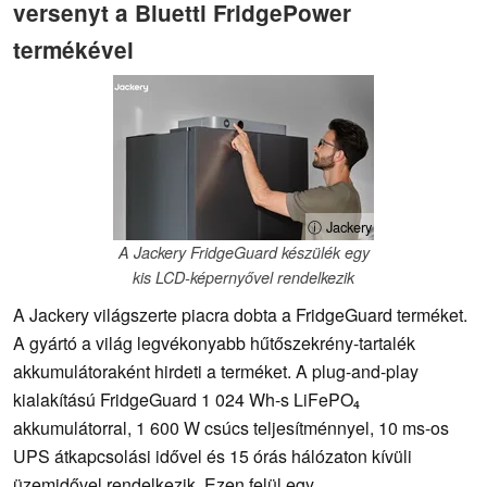
versenyt a Bluetti FridgePower
termékével
ⓘ Jackery
A Jackery FridgeGuard készülék egy
kis LCD-képernyővel rendelkezik
A Jackery világszerte piacra dobta a FridgeGuard terméket.
A gyártó a világ legvékonyabb hűtőszekrény-tartalék
akkumulátoraként hirdeti a terméket. A plug-and-play
kialakítású FridgeGuard 1 024 Wh-s LiFePO₄
akkumulátorral, 1 600 W csúcs teljesítménnyel, 10 ms-os
UPS átkapcsolási idővel és 15 órás hálózaton kívüli
üzemidővel rendelkezik. Ezen felül egy