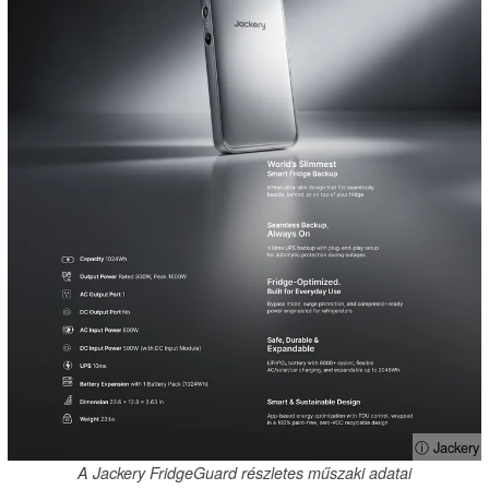
ⓘ Jackery
A Jackery FridgeGuard részletes műszaki adatai