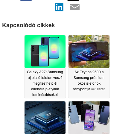
Kapcsolódó cikkek
Galaxy A27: Samsung
Az Exynos 2600 a
új olcsó telefon veszít
Samsung prémium
megfizethető él
okostelefonok
ellenére pletykák
fénypontja
04/12/2026
leminősítéseket
06/09/2026