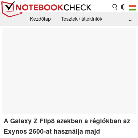
Kezdőlap
Tesztek / áttekintők
...
Hírek
GYIK / Technológia / Benchmarkok
Könyvtár
Kapcsolat
A Galaxy Z Flip8 ezekben a régiókban az
Exynos 2600-at használja majd