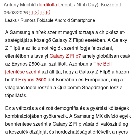
Antony Muchiri (
fordította
DeepL / Ninh Duy),
Közzétett
06/08/2026
🇺🇸
🇩🇪
...
Leaks / Rumors
Foldable
Android
Smartphone
A Samsung a hírek szerint megváltoztatja a chipkészlet-
stratégiáját a közelgő Galaxy Z Flip8 esetében. A Galaxy
Z Flip8 a szilíciumot régiók szerint fogja felosztani,
ellentétben a tavalyi
Galaxy Z Flip7
amely globálisan csak
az Exynos 2500-zal szállított. Azonban a
The Bell
jelentése szerint
azt állítja, hogy a Galaxy Z Flip8 a házon
belüli
Exynos 2600
dél-Koreában és Európában, míg a
világpiac többi részén a Qualcomm Snapdragon lesz a
tápellátás.
Ez a változás a célzott demográfia és a gyártási költségek
kombinációjában gyökerezik. A Samsung MX divízió egyik
bennfentese szerint a Galaxy Z Flip vásárlói valószínűleg
a készülék dizájnját és hordozhatóságát értékelik a nyers