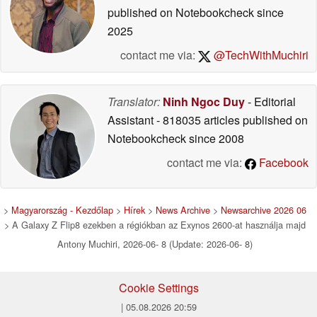
published on Notebookcheck
since
2025
contact me via:
@TechWithMuchiri
Translator:
Ninh Ngoc Duy
- Editorial
Assistant
- 818035 articles published on
Notebookcheck
since 2008
contact me via:
Facebook
>
Magyarország - Kezdőlap
>
Hírek
>
News Archive
>
Newsarchive 2026 06
> A Galaxy Z Flip8 ezekben a régiókban az Exynos 2600-at használja majd
Antony Muchiri, 2026-06- 8 (Update: 2026-06- 8)
Cookie Settings
| 05.08.2026 20:59