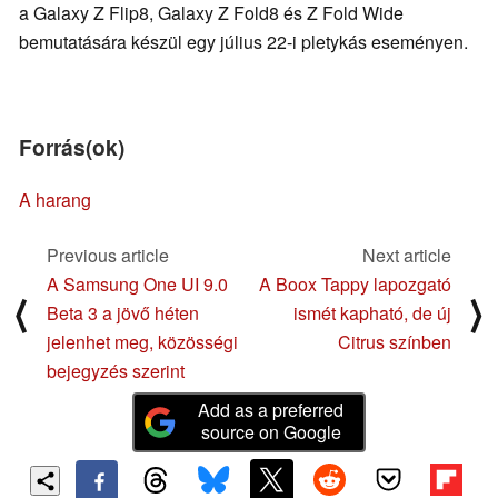
a Galaxy Z Flip8, Galaxy Z Fold8 és Z Fold Wide
bemutatására készül egy július 22-i pletykás eseményen.
Forrás(ok)
A harang
Previous article
Next article
A Samsung One UI 9.0
A Boox Tappy lapozgató
⟨
⟩
Beta 3 a jövő héten
ismét kapható, de új
jelenhet meg, közösségi
Citrus színben
bejegyzés szerint
Add as a preferred
source on Google