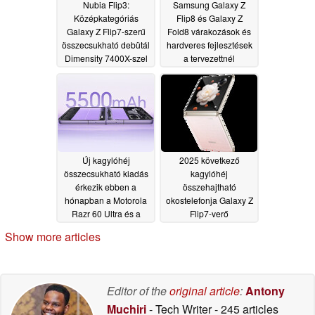
Nubia Flip3:
Samsung Galaxy Z
Középkategóriás
Flip8 és Galaxy Z
Galaxy Z Flip7-szerű
Fold8 várakozások és
összecsukható debütál
hardveres fejlesztések
Dimensity 7400X-szel
a tervezettnél
a tarsolyában
korábban kiderültek
12/04/2025
11/12/2025
Új kagylóhéj
2025 következő
összecsukható kiadás
kagylóhéj
érkezik ebben a
összehajtható
hónapban a Motorola
okostelefonja Galaxy Z
Razr 60 Ultra és a
Flip7-verő
Samsung Galaxy Z
specifikációk az új
Show more articles
Flip7 verő hardverrel
szivárgás szerint
08/14/2025
08/04/2025
Editor of the
original article
:
Antony
Muchiri
- Tech Writer
- 245 articles