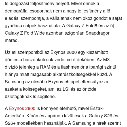
feldolgozási teljesítmény helyett. Mivel ennek a
demográfiai csoportnak nem a nagy teljesítmény a fő
eladási szempontja, a vállalatnak nem okoz gondot a saját
gyártású chipek használata. A Galaxy Z Fold8 és az új
Galaxy Z Fold Wide azonban szigorúan Snapdragon
marad.
Üzleti szempontból az Exynos 2600 egy kiszámított
döntés a haszonkulcsok védelme érdekében. Az MX
divízió jelenleg a RAM és a flashmemória iparági szintű
hiánya miatt magasabb alkatrészköltségekkel küzd. A
Samsung az olcsóbb Exynos-chippel ellensúlyozza
ezeket a költségeket, ami az LSI és az öntödei
üzletágaknak is segítene.
A
Exynos 2600
is könnyen elérhető, mivel Észak-
Amerikán, Kínán és Japánon kívül csak a Galaxy S26 és
S26+ modellekben használják. A Samsung a hírek szerint