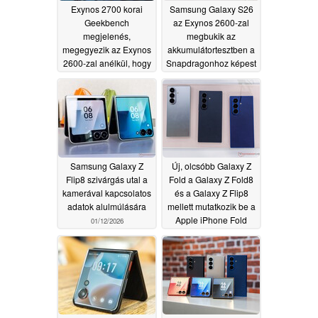
Exynos 2700 korai
Samsung Galaxy S26
Geekbench
az Exynos 2600-zal
megjelenés,
megbukik az
megegyezik az Exynos
akkumulátortesztben a
2600-zal anélkül, hogy
Snapdragonhoz képest
megizzadna
04/09/2026
03/30/2026
Samsung Galaxy Z
Új, olcsóbb Galaxy Z
Flip8 szivárgás utal a
Fold a Galaxy Z Fold8
kamerával kapcsolatos
és a Galaxy Z Flip8
adatok alulmúlására
mellett mutatkozik be a
Apple iPhone Fold
01/12/2026
riválisáról szóló
pletykák közepette
01/07/2026