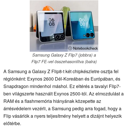
ⓘ Notebookcheck
Samsung Galaxy Z Flip7 (jobbra) a
Flip7 FE-vel összehasonlítva (balra)
A Samsung a Galaxy Z Flip8-t két chipkészletre osztja fel
régiónként: Exynos 2600 Dél-Koreában és Európában, és
Snapdragon mindenhol máshol. Ez eltérés a tavalyi Flip7-
ben világszerte használt Exynos 2500-tól. Az elmozdulást a
RAM és a flashmemória hiányának közepette az
árrésvédelem vezérli, a Samsung pedig arra fogad, hogy a
Flip vásárlók a nyers teljesítmény helyett a dizájnt helyezik
előtérbe.