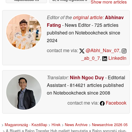
Show more articles
kedvezményes árú
kWh-s hordozható
bevezetésével
erőművét
kedvezményes árakon
Editor of the
original article
:
Abhinav
03/20/2026
03/10/2026
Fating
- News Editor
- 725 articles
published on Notebookcheck
since
2024
contact me via:
@Abhi_Nav_07
,
_ab_0_7
,
LinkedIn
Translator:
Ninh Ngoc Duy
- Editorial
Assistant
- 814621 articles published
on Notebookcheck
since 2008
contact me via:
Facebook
>
Magyarország - Kezdőlap
>
Hírek
>
News Archive
>
Newsarchive 2026 05
> A Bluetti a Balco Transfer Hub mellett bemutatja a Balco sorozatú plug-