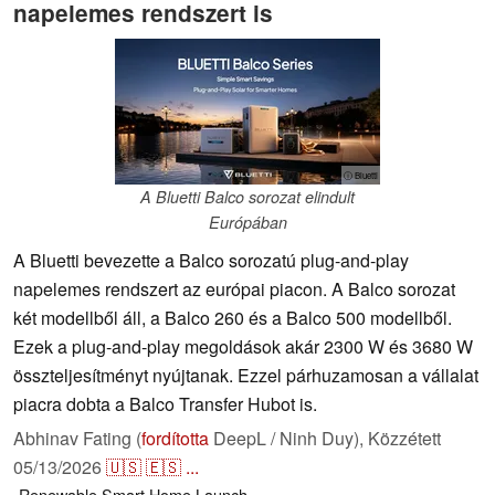
napelemes rendszert is
ⓘ Bluetti
A Bluetti Balco sorozat elindult
Európában
A Bluetti bevezette a Balco sorozatú plug-and-play
napelemes rendszert az európai piacon. A Balco sorozat
két modellből áll, a Balco 260 és a Balco 500 modellből.
Ezek a plug-and-play megoldások akár 2300 W és 3680 W
összteljesítményt nyújtanak. Ezzel párhuzamosan a vállalat
piacra dobta a Balco Transfer Hubot is.
Abhinav Fating (
fordította
DeepL / Ninh Duy),
Közzétett
05/13/2026
🇺🇸
🇪🇸
...
Renewable
Smart Home
Launch