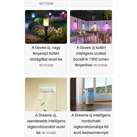
06/17/2026
A Govee új, nagy
A Govee új kültéri
fényerejű kültéri
intelligens izzókat
útvilágítást vezet be
bocsát ki 1300 lumen
fényerővel
05/15/2026
05/15/2026
A Dreame új,
A Dreame új intelligens
csendesebb intelligens
hordozható
légkondicionálót vezet
légkondicionálója 60
be
euró kedvezménnyel
05/14/2026