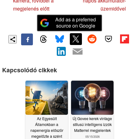
kamera, röviddel a
napos akkumulátor-
megjelenés előtt
üzemidővel
Add as a preferred
source on Google
Kapcsolódó cikkek
Az Egyesült
Új Govee kerek vintage
Államokban a
stílusú intelligens izzók
napenergia először
Matterrel megjelentek
megelőzte a szént
05/15/2026