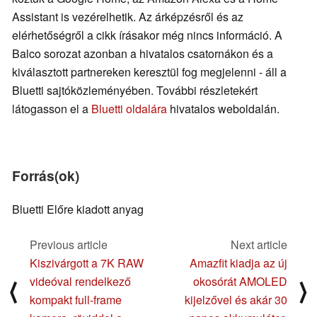
Assistant is vezérelhetik. Az árképzésről és az
elérhetőségről a cikk írásakor még nincs információ. A
Balco sorozat azonban a hivatalos csatornákon és a
kiválasztott partnereken keresztül fog megjelenni - áll a
Bluetti sajtóközleményében. További részletekért
látogasson el a
Bluetti oldalára
hivatalos weboldalán.
Forrás(ok)
Bluetti Előre kiadott anyag
Previous article
Next article
Kiszivárgott a 7K RAW
Amazfit kiadja az új
videóval rendelkező
okosórát AMOLED
⟨
⟩
kompakt full-frame
kijelzővel és akár 30