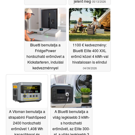
jelent meg
05/13/2026
Bluetti bemutatja a
1100 € kedvezmény:
FridgePower
Bluetti Elite 400 XXL
hordozható erőművet a
erőmű közel 4 kWh-val
Kickstarteren, indulási
hivatalosan is elindul
kedvezménnyel
04/09/2026
04/16/2026
A Vtoman bemutatja a
A Bluetti bemutatja a
strapabíró FlashSpeed
világ legkisebb 3 kWh-
2400 hordozható
s hordozható
erőművet 1,408 Wh
erőművét, az Elite 300-
kapacitással és
at, a világ legkisebb 3