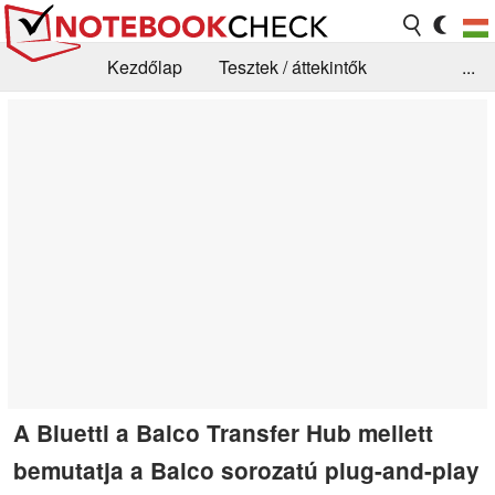
Kezdőlap
Tesztek / áttekintők
...
Hírek
GYIK / Technológia / Benchmarkok
Könyvtár
Kapcsolat
A Bluetti a Balco Transfer Hub mellett
bemutatja a Balco sorozatú plug-and-play