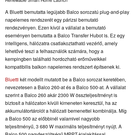
A Bluetti bemutatta legújabb Balco sorozatú plug-and-play
napelemes rendszerét egy párizsi bemutató
rendezvényen. Ezen kívül a vállalat a bemutató
eseményen bemutatta a Balco Transfer Hubot is. Ez egy
intelligens, hálózatra csatlakoztatható vezérlő, amely
lehetővé teszi a felhasználók számára, hogy a
kempingben található hordozható erőműveikkel
kompatibilis balkon napelemes rendszert építsenek ki.
Bluetti
két modellt mutatott be a Balco sorozat keretében,
nevezetesen a Balco 260-at és a Balco 500-at. A vállalat
szerint a Balco 260 akár 2300 W összteljesítményt is
biztosít a hálózaton kívüli kimeneten keresztül, ha az
akkumulátortárolót a hálózati bemenettel kombinálja. Míg
a Balco 500 az előbbinél valamivel nagyobb
teljesítményű, 3 680 W maximális teljesítményt nyújt. A
Balco 500 nagyfeszültségű MPPT-kialakítással