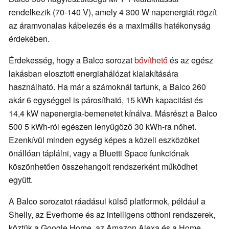
rendelkezik (70-140 V), amely 4 300 W napenergiát rögzít
az áramvonalas kábelezés és a maximális hatékonyság
érdekében.
Érdekesség, hogy a Balco sorozat
bővíthető
és az egész
lakásban elosztott energiahálózat kialakítására
használható. Ha már a számoknál tartunk, a Balco 260
akár 6 egységgel is párosítható, 15 kWh kapacitást és
14,4 kW napenergia-bemenetet kínálva. Másrészt a Balco
500 5 kWh-ról egészen lenyűgöző 30 kWh-ra nőhet.
Ezenkívül minden egység képes a közeli eszközöket
önállóan táplálni, vagy a Bluetti Space funkciónak
köszönhetően összehangolt rendszerként működhet
együtt.
A Balco sorozatot ráadásul külső platformok, például a
Shelly, az Everhome és az intelligens otthoni rendszerek,
köztük a Google Home, az Amazon Alexa és a Home