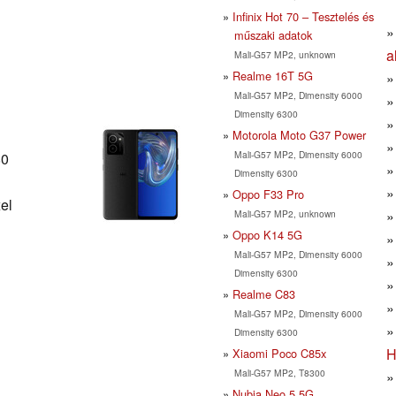
Infinix Hot 70 – Tesztelés és
műszaki adatok
a
Mali-G57 MP2, unknown
Realme 16T 5G
Mali-G57 MP2, Dimensity 6000
Dimensity 6300
Motorola Moto G37 Power
Mali-G57 MP2, Dimensity 6000
80
Dimensity 6300
Oppo F33 Pro
el
Mali-G57 MP2, unknown
Oppo K14 5G
Mali-G57 MP2, Dimensity 6000
Dimensity 6300
Realme C83
Mali-G57 MP2, Dimensity 6000
Dimensity 6300
H
Xiaomi Poco C85x
Mali-G57 MP2, T8300
Nubia Neo 5 5G