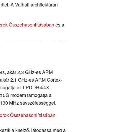
rttel. A Valhall architektúrán
erek Összehasonlításában
és a
ors, akár 2,3 GHz-es ARM
, akár 2,1 GHz-es ARM Cortex-
támogatja az LPDDR4/4X
ett 5G modem támogatja a
 130 MHz sávszélességgel.
orok Összehasonlításában
.
ezik a kijelző, látogassa meg a