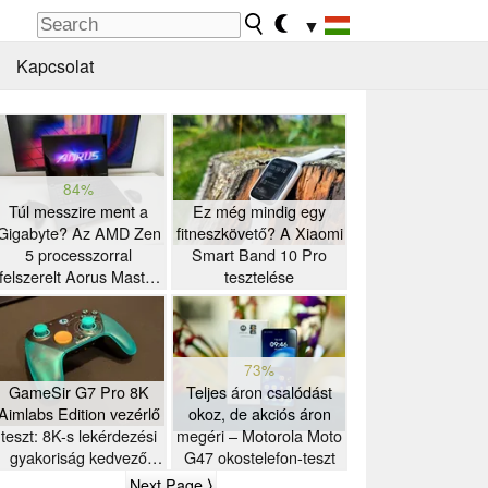
▼
Kapcsolat
84%
Túl messzire ment a
Ez még mindig egy
Gigabyte? Az AMD Zen
fitneszkövető? A Xiaomi
5 processzorral
Smart Band 10 Pro
felszerelt Aorus Master
tesztelése
16 gamer laptop tesztje
73%
GameSir G7 Pro 8K
Teljes áron csalódást
Aimlabs Edition vezérlő
okoz, de akciós áron
teszt: 8K-s lekérdezési
megéri – Motorola Moto
gyakoriság kedvező
G47 okostelefon-teszt
áron
Next Page ⟩