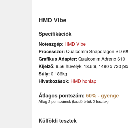
HMD Vibe
Specifikációk
Noteszgép:
HMD Vibe
Processzor:
Qualcomm Snapdragon SD 6
Grafikus Adapter:
Qualcomm Adreno 610
Kijelző:
6.56 hüvelyk, 18.5:9, 1480 x 720 pix
Súly:
0.186kg
Hivatkozások:
HMD honlap
Átlagos pontszám:
50%
- gyenge
Átlag 2 pontszámok (kezdő érték 2 tesztek)
Külföldi tesztek