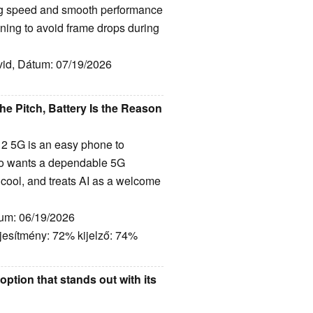
ging speed and smooth performance
ning to avoid frame drops during
vid, Dátum: 07/19/2026
he Pitch, Battery Is the Reason
 2 5G is an easy phone to
ho wants a dependable 5G
 cool, and treats AI as a welcome
tum: 06/19/2026
ljesítmény: 72% kijelző: 74%
ption that stands out with its