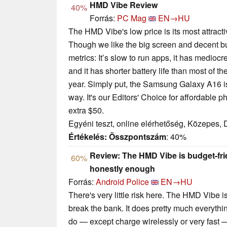
HMD Vibe Review
40%
Forrás:
PC Mag
EN→HU
The HMD Vibe's low price is its most attractive 
Though we like the big screen and decent bui
metrics: It’s slow to run apps, it has mediocr
and it has shorter battery life than most of t
year. Simply put, the Samsung Galaxy A16 is
way. It's our Editors' Choice for affordable p
extra $50.
Egyéni teszt, online elérhetőség, Közepes,
Értékelés:
Összpontszám
: 40%
Review: The HMD Vibe is budget-frien
60%
honestly enough
Forrás:
Android Police
EN→HU
There's very little risk here. The HMD Vibe i
break the bank. It does pretty much everyt
do — except charge wirelessly or very fast — b