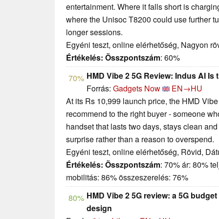
entertainment. Where it falls short is char
where the Unisoc T8200 could use further tu
longer sessions.
Egyéni teszt, online elérhetőség, Nagyon rö
Értékelés:
Összpontszám
: 60%
HMD Vibe 2 5G Review: Indus AI Is t
70%
Forrás:
Gadgets Now
EN→HU
At its Rs 10,999 launch price, the HMD Vibe
recommend to the right buyer - someone w
handset that lasts two days, stays clean and
surprise rather than a reason to overspend.
Egyéni teszt, online elérhetőség, Rövid, Dá
Értékelés:
Összpontszám
: 70% ár: 80% te
mobilitás: 86% összeszerelés: 76%
HMD Vibe 2 5G review: a 5G budget o
80%
design