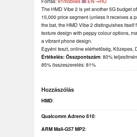
Forrás:
91mobiles
EN→HU
The HMD Vibe 2 is yet another 5G budget off
15,000 price segment (unless it receives a pri
the bat, the HMD Vibe 2 distinguishes itself 
texture design with peppy colour options, mak
a vibrant phone design.
Egyéni teszt, online elérhetőség, Közepes,
Értékelés:
Összpontszám
: 80% teljesítmén
85% összeszerelés: 81%
Hozzászólás
HMD
:
Qualcomm Adreno 610
:
ARM Mali-G57 MP2
: