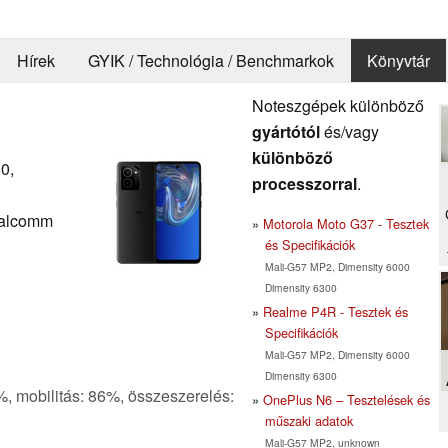
Hírek
GYIK / Technológia / Benchmarkok
Könyvtár
Noteszgépek különböző
gyártótól
és/vagy
különböző
0,
processzorral
.
alcomm
Motorola Moto G37 - Tesztek
és Specifikációk
Mali-G57 MP2, Dimensity 6000
Dimensity 6300
Realme P4R - Tesztek és
Specifikációk
Mali-G57 MP2, Dimensity 6000
Dimensity 6300
7%, mobilitás: 86%, összeszerelés:
OnePlus N6 – Tesztelések és
műszaki adatok
Mali-G57 MP2, unknown