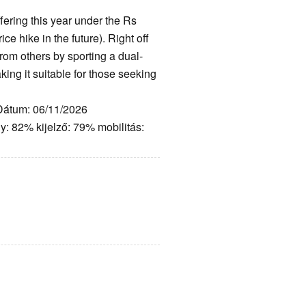
ering this year under the Rs
ce hike in the future). Right off
from others by sporting a dual-
ing it suitable for those seeking
 Dátum: 06/11/2026
y: 82% kijelző: 79% mobilitás: