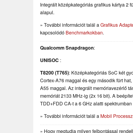
Integrált középkategóriás grafikus kártya 2 fü
alapul.
» További információt talál a
Grafikus Adapt
kapcsolódó
Benchmarkokban
.
Qualcomm Snapdragon
:
UNISOC
:
T8200 (T765)
: Középkategóriás SoC két gy
Cortex-A76 maggal és egy második fürt hat
A55 maggal. Az integrált memóriavezérlő 
memóriát 2133 MHz-ig (2x 16 bit). A beépít
TDD+FDD CA-t a 6 GHz alatti spektrumban
» További információt talál a
Mobil Processz
» Hogy megtudja milyen felbontással rendelk