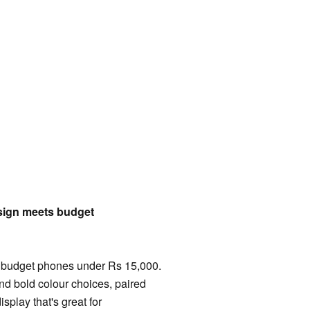
l
sign meets budget
G budget phones under Rs 15,000.
 and bold colour choices, paired
isplay that's great for