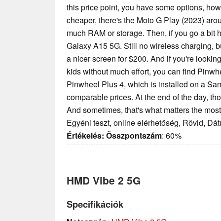
this price point, you have some options, ho
cheaper, there's the Moto G Play (2023) aro
much RAM or storage. Then, if you go a bit 
Galaxy A15 5G. Still no wireless charging, b
a nicer screen for $200. And if you're looking 
kids without much effort, you can find Pinwh
Pinwheel Plus 4, which is installed on a S
comparable prices. At the end of the day, th
And sometimes, that's what matters the most
Egyéni teszt, online elérhetőség, Rövid, Dá
Értékelés:
Összpontszám
: 60%
HMD Vibe 2 5G
Specifikációk