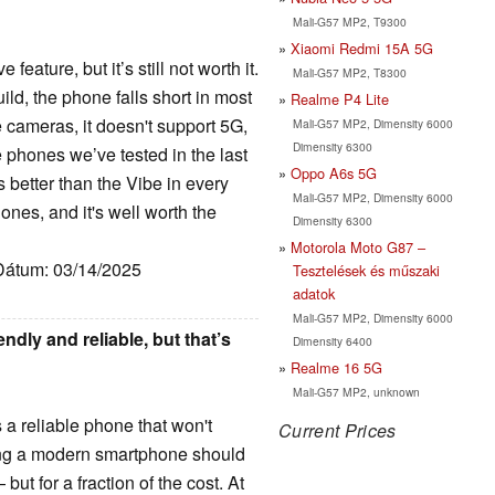
Mali-G57 MP2, T9300
Xiaomi Redmi 15A 5G
feature, but it’s still not worth it.
Mali-G57 MP2, T8300
ld, the phone falls short in most
Realme P4 Lite
e cameras, it doesn't support 5G,
Mali-G57 MP2, Dimensity 6000
Dimensity 6300
he phones we’ve tested in the last
Oppo A6s 5G
 better than the Vibe in every
Mali-G57 MP2, Dimensity 6000
hones, and it's well worth the
Dimensity 6300
Motorola Moto G87 –
 Dátum: 03/14/2025
Tesztelések és műszaki
adatok
Mali-G57 MP2, Dimensity 6000
dly and reliable, but that’s
Dimensity 6400
Realme 16 5G
Mali-G57 MP2, unknown
s a reliable phone that won't
Current Prices
hing a modern smartphone should
ut for a fraction of the cost. At