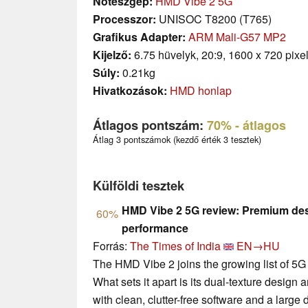
Noteszgép:
HMD Vibe 2 5G
Processzor:
UNISOC T8200 (T765)
Grafikus Adapter:
ARM Mali-G57 MP2
Kijelző:
6.75 hüvelyk, 20:9, 1600 x 720 pixe
Súly:
0.21kg
Hivatkozások:
HMD honlap
Átlagos pontszám:
70%
- átlagos
Átlag 3 pontszámok (kezdő érték 3 tesztek)
Külföldi tesztek
HMD Vibe 2 5G review: Premium de
60%
performance
Forrás:
The Times of India
EN→HU
The HMD Vibe 2 joins the growing list of 5
What sets it apart is its dual-texture design
with clean, clutter-free software and a large d