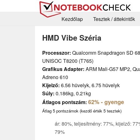
Kezdőlap
Tesztek / áttekintők
HMD Vibe Széria
Processzor:
Qualcomm Snapdragon SD 68
UNISOC T8200 (T765)
Grafikus Adapter:
ARM Mali-G57 MP2, Qu
Adreno 610
Kijelző:
6.56 hüvelyk, 6.75 hüvelyk
Súly:
0.186kg, 0.21kg
62%
- gyenge
Átlagos pontszám:
Átlag
5
pontszámok (kezdő érték
5
tesztek)
ár: 80%, teljesítmény: 77%, kijelző: 7
79%