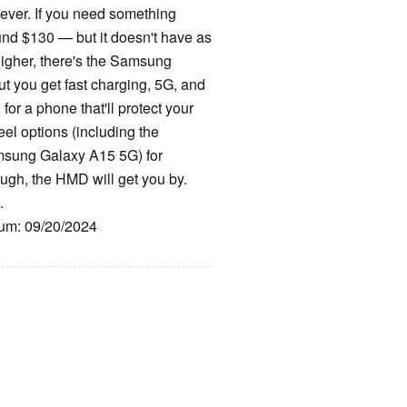
wever. If you need something
und $130 — but it doesn't have as
higher, there's the Samsung
ut you get fast charging, 5G, and
for a phone that'll protect your
eel options (including the
amsung Galaxy A15 5G) for
ough, the HMD will get you by.
.
tum: 09/20/2024