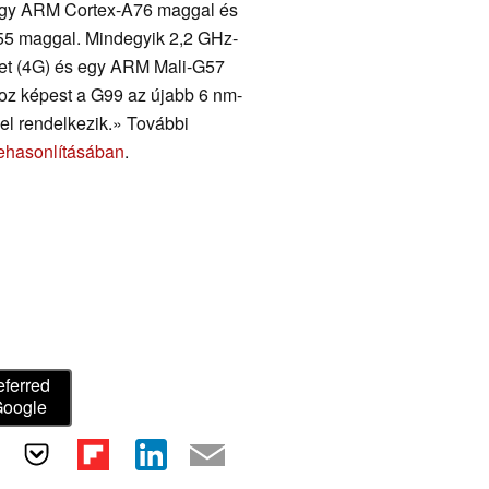
agy ARM Cortex-A76 maggal és
55 maggal. Mindegyik 2,2 GHz-
met (4G) és egy ARM Mali-G57
hoz képest a G99 az újabb 6 nm-
el rendelkezik.» További
ehasonlításában
.
eferred
Google