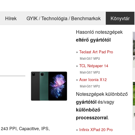
Hírek
GYIK / Technológia / Benchmarkok
Könyvtár
Hasonló noteszgépek
eltérő gyártótól
Teclast Art Pad Pro
Mali-G57 MP2
TCL Nxtpaper 14
Mali-G57 MP2
Acer Iconia X12
Mali-G57 MP2
Noteszgépek különböző
gyártótól
és/vagy
különböző
processzorral
.
 243 PPI, Capacitive, IPS,
Infinix XPad 20 Pro