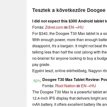
Tesztek a következőre Doogee
I did not expect this $300 Android tablet t
Forrás:
Zdnet.com
EN→HU
For $340, the Doogee T30 Max tablet is a sol
With enough power, more than enough batter
disappoint, it's a bargain. It might not beat 
talking less than half the cost (along with the f
no-brainer for anyone looking to buy a budget
pay grade.
Egyéni teszt, online elérhetőség, Nagyon rö
Doogee T30 Max Tablet Review: Powe
92%
Forrás:
Root Nation
EN→HU
The Doogee T30 Max is a powerful tablet wit
12.4-inch IPS display that delivers bright a
mAh battery, it offers excellent battery life a