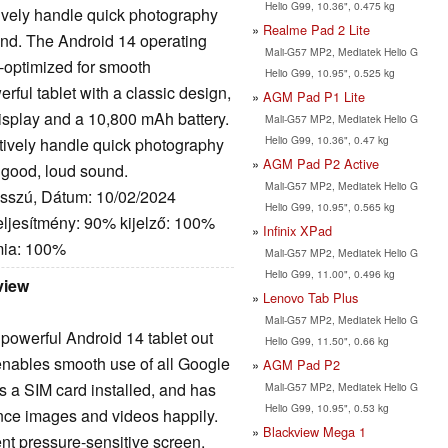
Helio G99, 10.36", 0.475 kg
tively handle quick photography
Realme Pad 2 Lite
und. The Android 14 operating
Mali-G57 MP2, Mediatek Helio G
l-optimized for smooth
Helio G99, 10.95", 0.525 kg
ul tablet with a classic design,
AGM Pad P1 Lite
display and a 10,800 mAh battery.
Mali-G57 MP2, Mediatek Helio G
Helio G99, 10.36", 0.47 kg
ctively handle quick photography
AGM Pad P2 Active
r good, loud sound.
Mali-G57 MP2, Mediatek Helio G
osszú, Dátum: 10/02/2024
Helio G99, 10.95", 0.565 kg
eljesítmény: 90% kijelző: 100%
Infinix XPad
mia: 100%
Mali-G57 MP2, Mediatek Helio G
Helio G99, 11.00", 0.496 kg
view
Lenovo Tab Plus
Mali-G57 MP2, Mediatek Helio G
owerful Android 14 tablet out
Helio G99, 11.50", 0.66 kg
t enables smooth use of all Google
AGM Pad P2
s a SIM card installed, and has
Mali-G57 MP2, Mediatek Helio G
Helio G99, 10.95", 0.53 kg
nce images and videos happily.
Blackview Mega 1
cent pressure-sensitive screen.