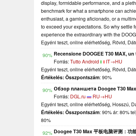
display, formidable performance, and a pletho
benchmark for what a smartphone can achie
enthusiast, a gaming aficionado, or a multim
to exceed your expectations. So why settle 
experience the extraordinary with the DO
Egyéni teszt, online elérhetőség, Rövid, Dá
Recensione DOOGEE T30 MAX, un tab
90%
Forrás:
Tutto Android
IT→HU
Egyéni teszt, online elérhetőség, Rövid, Dá
Értékelés:
Összpontszám
: 90%
Обзор планшета Doogee T30 Ma
90%
Forrás:
DGL.ru
RU→HU
Egyéni teszt, online elérhetőség, Hosszú, 
Értékelés:
Összpontszám
: 90% ár: 80% te
80%
Doogee T30 Max 平板电脑评测
92%