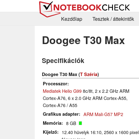
Kezdőlap
Tesztek / áttekintők
Doogee T30 Max
Specifikációk
Doogee T30 Max (
T Széria
)
Processzor
Mediatek Helio G99
8c/8t, 2 x 2.2 GHz ARM
Cortex-A76, 6 x 2.0 GHz ARM Cortex-A55,
Cortex-A76 / A55
Grafikus adapter
ARM Mali-G57 MP2
Memória
8 GB
Kijelző
12.40 hüvelyk 16:10, 2560 x 1600 pixel