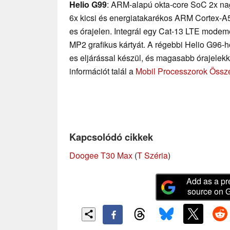
Helio G99
: ARM-alapú okta-core SoC 2x n
6x kicsi és energiatakarékos ARM Cortex-A
es órajelen. Integrál egy Cat-13 LTE mode
MP2 grafikus kártyát. A régebbi Helio G96-
es eljárással készül, és magasabb órajelekk
információt talál a
Mobil Processzorok Össz
Kapcsolódó cikkek
Doogee T30 Max
(
T Széria
)
Add as a pr
source on 