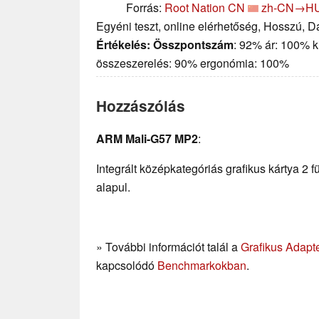
Forrás:
Root Nation CN
zh-CN→H
Egyéni teszt, online elérhetőség, Hosszú, 
Értékelés:
Összpontszám
: 92% ár: 100% k
összeszerelés: 90% ergonómia: 100%
Hozzászólás
ARM Mali-G57 MP2
:
Integrált középkategóriás grafikus kártya 2 fü
alapul.
» További információt talál a
Grafikus Adapt
kapcsolódó
Benchmarkokban
.