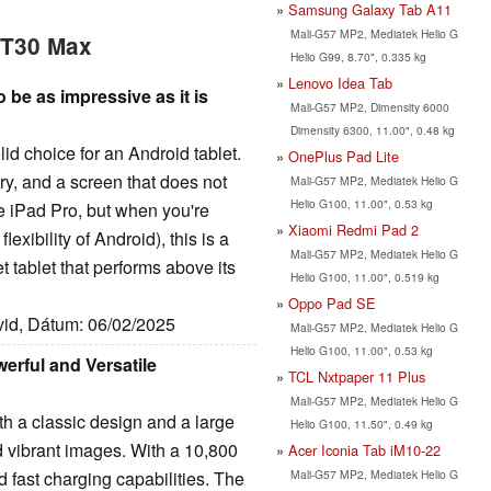
Samsung Galaxy Tab A11
Mali-G57 MP2, Mediatek Helio G
 T30 Max
Helio G99, 8.70", 0.335 kg
Lenovo Idea Tab
o be as impressive as it is
Mali-G57 MP2, Dimensity 6000
Dimensity 6300, 11.00", 0.48 kg
id choice for an Android tablet.
OnePlus Pad Lite
y, and a screen that does not
Mali-G57 MP2, Mediatek Helio G
Helio G100, 11.00", 0.53 kg
the iPad Pro, but when you're
Xiaomi Redmi Pad 2
lexibility of Android), this is a
Mali-G57 MP2, Mediatek Helio G
 tablet that performs above its
Helio G100, 11.00", 0.519 kg
Oppo Pad SE
vid, Dátum: 06/02/2025
Mali-G57 MP2, Mediatek Helio G
Helio G100, 11.00", 0.53 kg
rful and Versatile
TCL Nxtpaper 11 Plus
Mali-G57 MP2, Mediatek Helio G
h a classic design and a large
Helio G100, 11.50", 0.49 kg
nd vibrant images. With a 10,800
Acer Iconia Tab iM10-22
Mali-G57 MP2, Mediatek Helio G
nd fast charging capabilities. The