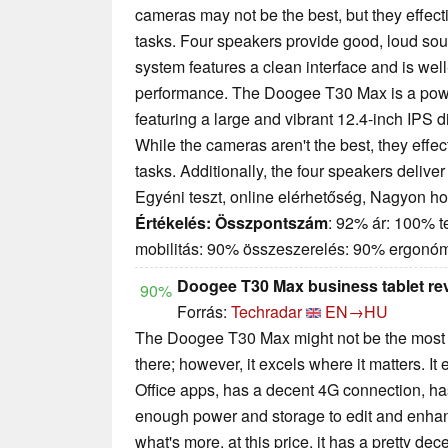
cameras may not be the best, but they effec
tasks. Four speakers provide good, loud so
system features a clean interface and is wel
performance. The Doogee T30 Max is a powerf
featuring a large and vibrant 12.4-inch IPS 
While the cameras aren't the best, they effe
tasks. Additionally, the four speakers delive
Egyéni teszt, online elérhetőség, Nagyon h
Értékelés:
Összpontszám
: 92% ár: 100% t
mobilitás: 90% összeszerelés: 90% ergonó
Doogee T30 Max business tablet re
90%
Forrás:
Techradar
EN→HU
The Doogee T30 Max might not be the most p
there; however, it excels where it matters. I
Office apps, has a decent 4G connection, ha
enough power and storage to edit and enha
what's more, at this price, it has a pretty de