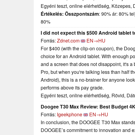
Egyéni teszt, online elérhetőség, Közepes,
Értékelés:
Összpontszám
: 90% ár: 80% te
80%
I did not expect this $500 Android tablet t
Forrás:
Zdnet.com
EN→HU
For $400 (with the clip-on coupon), the Doog
choice for an Android tablet. With enough p
and a screen that does not disappoint, it's a 
Pro, but when you're talking less than half the
Android), this is a no-brainer for anyone look
performs above its pay grade.
Egyéni teszt, online elérhetőség, Rövid, Dá
Doogee T30 Max Review: Best Budget 4K 
Forrás:
Igeekphone
EN→HU
In conclusion, the DOOGEE T30 Max stands t
DOOGEE’s commitment to innovation and exc