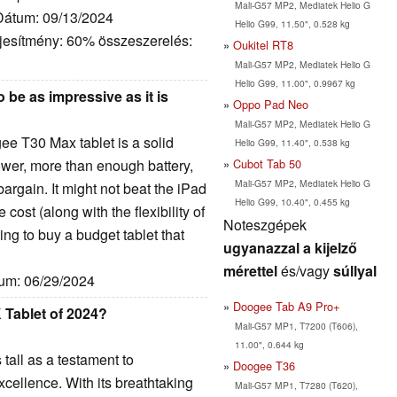
Mali-G57 MP2, Mediatek Helio G
 Dátum: 09/13/2024
Helio G99, 11.50", 0.528 kg
ljesítmény: 60% összeszerelés:
Oukitel RT8
Mali-G57 MP2, Mediatek Helio G
Helio G99, 11.00", 0.9967 kg
o be as impressive as it is
Oppo Pad Neo
Mali-G57 MP2, Mediatek Helio G
ee T30 Max tablet is a solid
Helio G99, 11.40", 0.538 kg
Cubot Tab 50
ower, more than enough battery,
Mali-G57 MP2, Mediatek Helio G
bargain. It might not beat the iPad
Helio G99, 10.40", 0.455 kg
 cost (along with the flexibility of
Noteszgépek
ing to buy a budget tablet that
ugyanazzal a kijelző
mérettel
és/vagy
súllyal
tum: 06/29/2024
Doogee Tab A9 Pro+
Tablet of 2024?
Mali-G57 MP1, T7200 (T606),
11.00", 0.644 kg
all as a testament to
Doogee T36
ellence. With its breathtaking
Mali-G57 MP1, T7280 (T620),