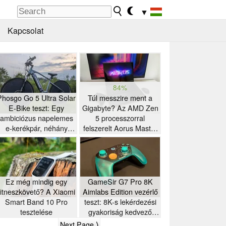
▼
Kapcsolat
84%
Phosgo Go 5 Ultra Solar
Túl messzire ment a
E-Bike teszt: Egy
Gigabyte? Az AMD Zen
ambiciózus napelemes
5 processzorral
e-kerékpár, néhány
felszerelt Aorus Master
furcsasággal
16 gamer laptop tesztje
Ez még mindig egy
GameSir G7 Pro 8K
fitneszkövető? A Xiaomi
Aimlabs Edition vezérlő
Smart Band 10 Pro
teszt: 8K-s lekérdezési
tesztelése
gyakoriság kedvező
áron
Next Page ⟩