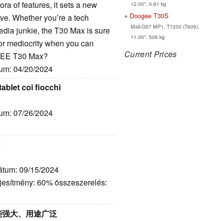
ra of features, it sets a new
12.00", 0.61 kg
Doogee T30S
ve. Whether you’re a tech
Mali-G57 MP1, T7200 (T606),
edia junkie, the T30 Max is sure
11.00", 506 kg
for mediocrity when you can
Current Prices
OGEE T30 Max?
tum: 04/20/2024
let coi fiocchi
tum: 07/26/2024
x
Dátum: 09/15/2024
ljesítmény: 60% összeszerelés:
：功能强大、用途广泛