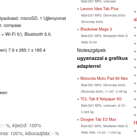
Mali-G57 MP2, unknown
Lenovo Idea Tab Plus
Mali-G57 MP2, Dimensity 6000
yaolvasó: microSD, 1 Ujjlenyomat
a
Dimensity 6400
er, compass
Blackview Mega 3
 = Wi-Fi 5/), Bluetooth 5.0,
Mali-G57 MP2, Mediatek Helio G
Helio G100
Noteszgépek
n) 7.9 x 285.1 x 185.4
ugyanazzal a grafikus
adapterrel
Motorola Moto Pad 60 Neo
Mali-G57 MP2, Dimensity 6000
Dimensity 6300, 11.00", 0.48 kg
reen
TCL Tab 8 Nxtpaper 5G
Mali-G57 MP2, unknown, 8.70",
0.365 kg
Doogee Tab E3 Max
H
: - %, kijelző: 100%
Mali-G57 MP2, Mediatek Helio G
mia: 100%, kibocsájtás: - %
Helio G99, 14.00", 1.002 kg