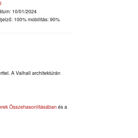
U
Dátum: 10/01/2024
ijelző: 100% mobilitás: 90%
rttel. A Valhall architektúrán
erek Összehasonlításában
és a