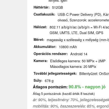
fényes: igen
Háttértár
512GB
Csatlakozók
USB-C Power Delivery (PD), Kárt
olvasó, Szenzorok: acceleromet
Hálózat
802.11 a/b/g/n/ac (a/b/g/n = Wi-Fi 4/ac
GSM, UMTS, LTE, Dual SIM, GPS
Méret
magasság x szélesség x mélység (mm-be
Akkumulátor
10800 mAh
Operációs rendszer
Android 14
Kamera
Elsődleges kamera: 50 MPix + 2MP
Másodlagos kamera: 20 MPix
További jellegzetességek
Billentyűzet: OnSc
Súly
678 g
90.8%
- nagyon jó
Átlagos pontszám:
Átlag
5
pontszámok (kezdő érték
8
tesztek)
ár: 90%, teljesítmény: 70%, jellegzetességek
mobilitás: 90%, összeszerelés: 85%, ergonó