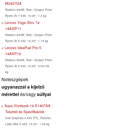
M3407GA
Radeon 840M, Strix / Gorgon Point
Ryzen AI 7 445, 14.00", 1.4 kg
Lenovo Yoga Slim 7a
14AGP11
Radeon 840M, Strix / Gorgon Point
Ryzen AI 5 430, 14.00", 1.15 kg
Lenovo IdeaPad Pro 5
14AKP10
Radeon 840M, Strix / Gorgon Point
Ryzen AI 5 340, 14.00", 0.00139
kg
Noteszgépek
ugyanazzal a kijelző
mérettel
és/vagy
súllyal
Asus Vivobook 14 X1407AA -
Tesztek és Specifikációk
Intel Graphics 4 Xe3 PTL, Panther
Lake Ultra 5 325, 14.00", 1.46 kg