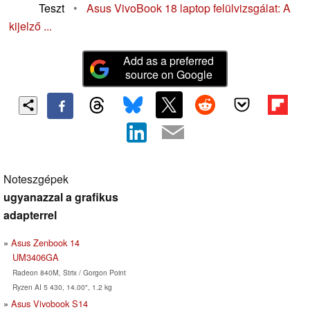
Teszt
•
Asus VivoBook 18 laptop felülvizsgálat: A
kijelző ...
Add as a preferred
source on Google
Noteszgépek
ugyanazzal a grafikus
adapterrel
Asus Zenbook 14
UM3406GA
Radeon 840M, Strix / Gorgon Point
Ryzen AI 5 430, 14.00", 1.2 kg
Asus Vivobook S14