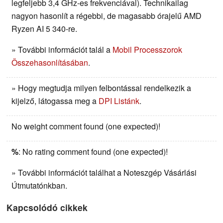
legfeljebb 3,4 GHz-es frekvenciával). Technikailag
nagyon hasonlít a régebbi, de magasabb órajelű AMD
Ryzen AI 5 340-re.
» További információt talál a
Mobil Processzorok
Összehasonlításában
.
» Hogy megtudja milyen felbontással rendelkezik a
kijelző, látogassa meg a
DPI Listánk
.
No weight comment found (one expected)!
%
: No rating comment found (one expected)!
» További információt találhat a Noteszgép Vásárlási
Útmutatónkban.
Kapcsolódó cikkek