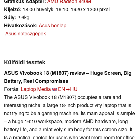
Grafikus Adapter:
AMD Radeon 840M
Kijelző:
18.00 hüvelyk, 16:10, 1920 x 1200 pixel
Súly:
2.6kg
Hivatkozások:
Asus honlap
Asus noteszgépek
Külföldi tesztek
ASUS Vivobook 18 (M1807) review – Huge Screen, Big
Battery, Real Compromises
Forrás:
Laptop Media
EN→HU
The ASUS Vivobook 18 (M1807) occupies a rare and
interesting niche: a large 18-inch productivity laptop that is
not trying to be a gaming machine. Its main appeal is simple
– a huge 16:10 workspace, modern AMD hardware, long
battery life, and a relatively slim body for this screen size. It
is a practical choice for users who want more room for office