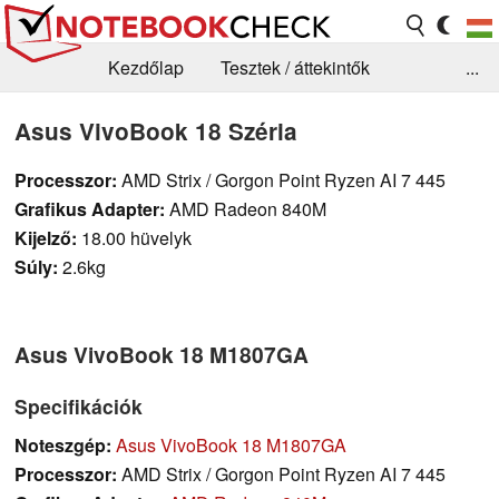
Kezdőlap
Tesztek / áttekintők
...
Hírek
GYIK / Technológia / Benchmarkok
Asus VivoBook 18 Széria
Könyvtár
Kapcsolat
Processzor:
AMD Strix / Gorgon Point Ryzen AI 7 445
Grafikus Adapter:
AMD Radeon 840M
Kijelző:
18.00 hüvelyk
Súly:
2.6kg
Asus VivoBook 18 M1807GA
Specifikációk
Noteszgép:
Asus VivoBook 18 M1807GA
Processzor:
AMD Strix / Gorgon Point Ryzen AI 7 445