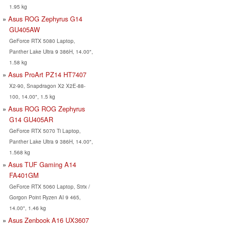
1.95 kg
Asus ROG Zephyrus G14
GU405AW
GeForce RTX 5080 Laptop,
Panther Lake Ultra 9 386H, 14.00",
1.58 kg
Asus ProArt PZ14 HT7407
X2-90, Snapdragon X2 X2E-88-
100, 14.00", 1.5 kg
Asus ROG ROG Zephyrus
G14 GU405AR
GeForce RTX 5070 Ti Laptop,
Panther Lake Ultra 9 386H, 14.00",
1.568 kg
Asus TUF Gaming A14
FA401GM
GeForce RTX 5060 Laptop, Strix /
Gorgon Point Ryzen AI 9 465,
14.00", 1.46 kg
Asus Zenbook A16 UX3607