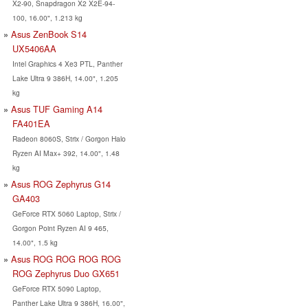
X2-90, Snapdragon X2 X2E-94-
100, 16.00", 1.213 kg
Asus ZenBook S14
UX5406AA
Intel Graphics 4 Xe3 PTL, Panther
Lake Ultra 9 386H, 14.00", 1.205
kg
Asus TUF Gaming A14
FA401EA
Radeon 8060S, Strix / Gorgon Halo
Ryzen AI Max+ 392, 14.00", 1.48
kg
Asus ROG Zephyrus G14
GA403
GeForce RTX 5060 Laptop, Strix /
Gorgon Point Ryzen AI 9 465,
14.00", 1.5 kg
Asus ROG ROG ROG ROG
ROG Zephyrus Duo GX651
GeForce RTX 5090 Laptop,
Panther Lake Ultra 9 386H, 16.00",