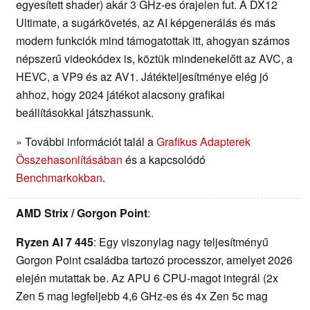
egyesített shader) akár 3 GHz-es órajelen fut. A DX12
Ultimate, a sugárkövetés, az AI képgenerálás és más
modern funkciók mind támogatottak itt, ahogyan számos
népszerű videokódex is, köztük mindenekelőtt az AVC, a
HEVC, a VP9 és az AV1. Játékteljesítménye elég jó
ahhoz, hogy 2024 játékot alacsony grafikai
beállításokkal játszhassunk.
» További információt talál a
Grafikus Adapterek
Összehasonlításában
és a kapcsolódó
Benchmarkokban
.
AMD Strix / Gorgon Point
:
Ryzen AI 7 445
: Egy viszonylag nagy teljesítményű
Gorgon Point családba tartozó processzor, amelyet 2026
elején mutattak be. Az APU 6 CPU-magot integrál (2x
Zen 5 mag legfeljebb 4,6 GHz-es és 4x Zen 5c mag