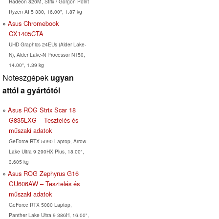
Radeon 820M, Strix / Gorgon Point
Ryzen AI 5 330, 16.00", 1.87 kg
Asus Chromebook
CX1405CTA
UHD Graphics 24EUs (Alder Lake-
N), Alder Lake-N Processor N150,
14.00", 1.39 kg
Noteszgépek
ugyan
attól a gyártótól
Asus ROG Strix Scar 18
G835LXG – Tesztelés és
műszaki adatok
GeForce RTX 5090 Laptop, Arrow
Lake Ultra 9 290HX Plus, 18.00",
3.605 kg
Asus ROG Zephyrus G16
GU606AW – Tesztelés és
műszaki adatok
GeForce RTX 5080 Laptop,
Panther Lake Ultra 9 386H, 16.00",