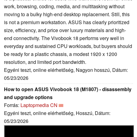
work, browsing, coding, media, and multitasking without
moving to a bulky high-end desktop replacement. Still, this
is not a premium workstation. ASUS has clearly prioritized
size, efficiency, and price over luxury materials and high-
end connectivity. The Vivobook 18 performs very well in
everyday and sustained CPU workloads, but buyers should
be ready for a plastic chassis, a modest 1920 x 1200
resolution, and limited port bandwidth.
Egyéni teszt, online elérhetőség, Nagyon hosszú, Dátum:
05/23/2026
How to open ASUS Vivobook 18 (M1807) - disassembly
and upgrade options
Forrás:
Laptopmedia CN
Egyéni teszt, online elérhetőség, Hosszú, Dátum:
05/23/2026