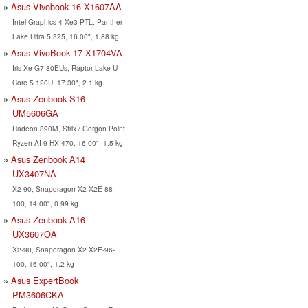
Asus Vivobook 16 X1607AA
Intel Graphics 4 Xe3 PTL, Panther
Lake Ultra 5 325, 16.00", 1.88 kg
Asus VivoBook 17 X1704VA
Iris Xe G7 80EUs, Raptor Lake-U
Core 5 120U, 17.30", 2.1 kg
Asus Zenbook S16
UM5606GA
Radeon 890M, Strix / Gorgon Point
Ryzen AI 9 HX 470, 16.00", 1.5 kg
Asus Zenbook A14
UX3407NA
X2-90, Snapdragon X2 X2E-88-
100, 14.00", 0.99 kg
Asus Zenbook A16
UX3607OA
X2-90, Snapdragon X2 X2E-96-
100, 16.00", 1.2 kg
Asus ExpertBook
PM3606CKA